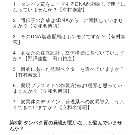
1．タンパク質をコードするDNA配列探しで迷子に
なっていませんか？【有村泰宏】
2．遺伝子の合成はcDNAから，に固執していませ
んか？【立和名博昭】
3．そのDNA塩基配列はホンモノですか？【有村泰
宏】
4．あなたの変異設計，立体構造に基づいています
か？【野澤佳世，田口裕之】
5．目的にあった発現ベクターを選べていますか？
【有村泰宏】
6．発現プラスミドの作製方法は1種類と思ってい
ませんか？【立和名博昭】
7．変異体のデザイン，発現系への変異導入，うま
くできていますか？【立和名博昭】
第3章 タンパク質の発現が悪いな…と悩んでいませ
んか？