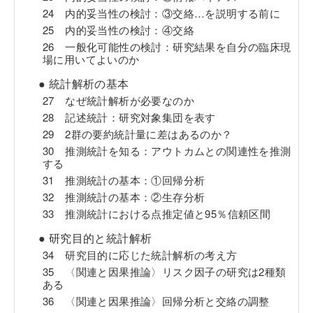
24 内的妥当性の検討：③交絡…を説明する前に
25 内的妥当性の検討：④交絡
26 一般化可能性の検討：研究結果を自分の臨床現
場に用いてよいのか
● 統計解析の基本
27 なぜ統計解析が必要なのか
28 記述統計：研究対象集団を表す
29 2群の要約統計量に差はあるのか？
30 推測統計を知る：アウトカムとの関連性を推測
する
31 推測統計の基本：①回帰分析
32 推測統計の基本：②生存分析
33 推測統計における点推定値と95％信頼区間
● 研究目的と統計解析
34 研究目的に応じた統計解析の考え方
35 〈関連と因果推論〉リスク因子の研究は2種類
ある
36 〈関連と因果推論〉回帰分析と交絡の調整