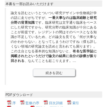
本書を一部お読みいただけます
論文を読むというとついつい研究デザインや生物統計学
の話に走りがちですが、
一番大事なのは臨床経験と研究
分野の背景知識
です。臨床研究は文字通り臨床をベース
にした研究ですから、研究分野の臨床知識が十分にある
ことが前提です。レジデントの間はそのベースとなる知
識が不足しているため、どの論文を見ても「何が大事な
のかわからない」となってしまうわけですね（僕も詳し
くない領域の研究論文を読めと言われても困ります）。
この土台となる基本的な知識がないと、
有名な医学誌に
掲載されたというだけで論文の結果に自分の診療が振り
回される
、なんてことも起こりえます。…
続きを読む
PDFダウンロード
序
監修の序
目次詳細
索引