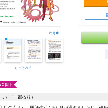
次号
もっとみる
み公開中
たって（一部抜粋）
1年目の皆さん，医師生活も9カ月が過ぎましたね．研