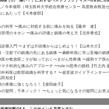
〜日常的に出
集／今本俊郎（埼玉医科大学総合医療センター 高度救命救急
集にあたって【今本俊郎】
みの科学 〜痛みに対処する前に痛みを知る【藤井 遼】
痛管理のキホン 〜痛みの評価と鎮痛の考え方【北井勇也】
痛診療入門 〜まずは片頭痛からはじめよう！【山本大介】
服・注射での鎮痛の先にある鎮痛 〜麻酔科医に学ぶ至極の鎮
修医や救急医こそが知っておくべきがん性疼痛 〜緩和ケア医
ウマチ科的な痛みのアプローチ 〜rule in思考の挑戦【竹之内 
形外科医は軟部組織を科学する？ 〜超音波ガイド下インター
高田知史】
婦の疼痛に強くなろう！【柴田綾子】
みの疑問，千本ノック！ 〜ちょっと気になるその疑問にお答
 画像診断Q&A―このサインを見落とすな