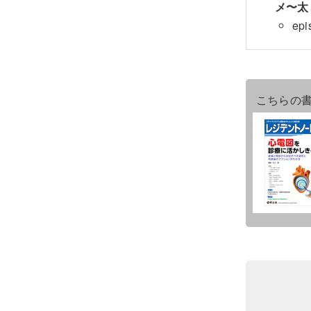
メ〜太
e
こちらの