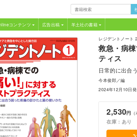
nlineコンテンツ
広告出稿
羊土社の書籍
レジデントノート 202
救急・病棟
ティス
日常的に出合
今本俊郎／編
2024年12月10日
2,530
円
（
在庫：あり