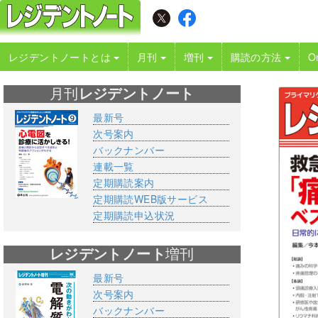
レジデントノートとは
月刊
増刊
購読の方法
O
月刊
レジデントノート
最新号
次号案内
バックナンバー
連載一覧
定期購読案内
定期購読WEB版サービス
定期購読申込状況
レジデントノート
増刊
最新号
次号案内
バックナンバー