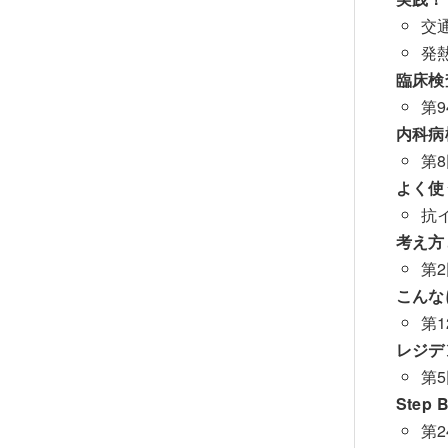
交
発
臨床検
第9
内科病棟
第
よく使
抗
考え方
第
こんな
第
レジデ
第
Step 
第