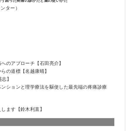
合う困った疼痛の診かたと薬の使いかた
センター）
痛へのアプローチ【石田亮介】
からの道標【名越康晴】
盛志】
ベンションと理学療法を駆使した最先端の疼痛診療
えします【鈴木利直】