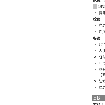
編
特
総論
痛
疼
各論
頭
内
研
リ
整
【
妊
痛
連載
実践！