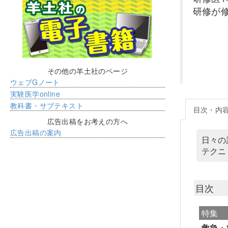
研修が
その他の羊土社のページ
ウェブGノート
実験医学online
教科書・サブテキスト
目次・内
広告出稿をお考えの方へ
広告出稿の案内
日々の
テクニ
目次
特集
救急・