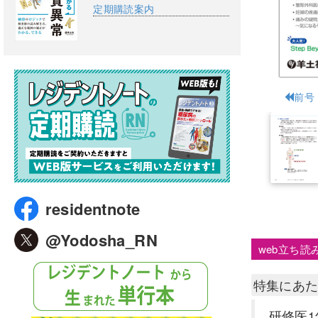
定期購読案内
前号
residentnote
@Yodosha_RN
web立ち読
特集にあ
研修医