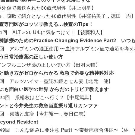
通外傷で搬送された30歳代男性【井上明星】
熱，咳嗽で紹介となった40歳代男性【井窪祐美子，徳田 均
査専門医がコッソリ教える…検査のTips！
4回 ALT＞30 U/Lに気をつけて！【後藤和人】
診療のためのPractice-Changing Evidence Part
8回 アルブミンの適正使用 〜血清アルブミン値で適応を考
う日常治療薬の正しい使い方
インフルエンザ薬の正しい使い方【田村大輔】
と動き方がゼロからわかる 救急で必要な精神科対応
2回 アルツハイマー型認知症とせん妄【北元 健】
にも面白い医学の世界 からだのトリビア教えます
124回 爪楊枝はどこへ行く？【中尾篤典】
ントと今井先生の救急当直振り返りカンファ
5回 発熱と皮疹【今井裕一，春日仁志】
Beyond Resident
249回 こんな痛みに要注意 Part1 〜帯状疱疹合併症〜【林