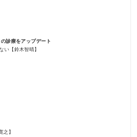
】
2 いつもの診療をアップデート
えない【鈴木智晴】
 寛之】