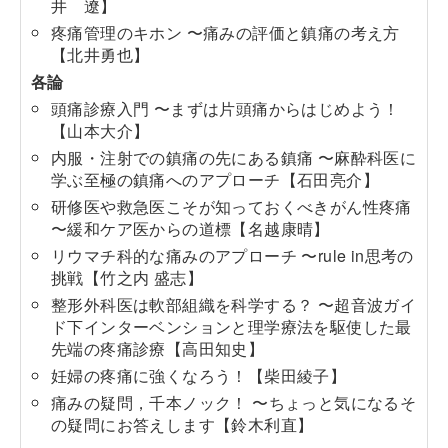
井 遼】
疼痛管理のキホン 〜痛みの評価と鎮痛の考え方
【北井勇也】
各論
頭痛診療入門 〜まずは片頭痛からはじめよう！
【山本大介】
内服・注射での鎮痛の先にある鎮痛 〜麻酔科医に
学ぶ至極の鎮痛へのアプローチ【石田亮介】
研修医や救急医こそが知っておくべきがん性疼痛
〜緩和ケア医からの道標【名越康晴】
リウマチ科的な痛みのアプローチ 〜rule in思考の
挑戦【竹之内 盛志】
整形外科医は軟部組織を科学する？ 〜超音波ガイ
ド下インターベンションと理学療法を駆使した最
先端の疼痛診療【高田知史】
妊婦の疼痛に強くなろう！【柴田綾子】
痛みの疑問，千本ノック！ 〜ちょっと気になるそ
の疑問にお答えします【鈴木利直】