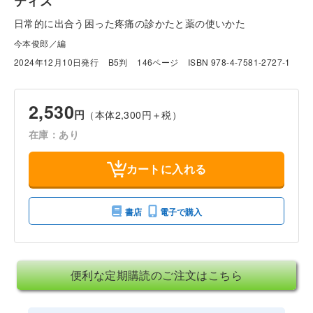
ティス
日常的に出合う困った疼痛の診かたと薬の使いかた
今本俊郎／編
2024年12月10日発行
B5判
146ページ
ISBN 978-4-7581-2727-1
2,530
円
（本体2,300円＋税）
在庫：あり
カートに入れる
書店
電子で購入
便利な定期購読のご注文はこちら