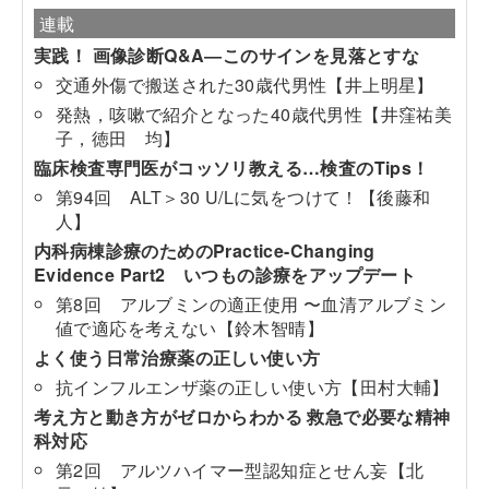
連載
実践！ 画像診断Q&A―このサインを見落とすな
交通外傷で搬送された30歳代男性【井上明星】
発熱，咳嗽で紹介となった40歳代男性【井窪祐美
子，徳田 均】
臨床検査専門医がコッソリ教える…検査のTips！
第94回 ALT＞30 U/Lに気をつけて！【後藤和
人】
内科病棟診療のためのPractice-Changing
Evidence Part2 いつもの診療をアップデート
第8回 アルブミンの適正使用 〜血清アルブミン
値で適応を考えない【鈴木智晴】
よく使う日常治療薬の正しい使い方
抗インフルエンザ薬の正しい使い方【田村大輔】
考え方と動き方がゼロからわかる 救急で必要な精神
科対応
第2回 アルツハイマー型認知症とせん妄【北