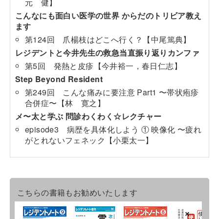
元 健】
こんなにも面白い医学の世界 からだのトリビア教え
ます
第124回 爪楊枝はどこへ行く？【中尾篤典】
レジデントと今井先生の救急当直振り返りカンファ
第5回 発熱と皮疹【今井裕一，春日仁志】
Step Beyond Resident
第249回 こんな痛みに要注意 Part1 〜帯状疱疹
合併症〜【林 寛之】
メ〜太と学ぶ 問診わくわく☆レクチャー
episode3 病歴を具体化しよう ① 映像化 〜疲れ
がとれないフェネック【小栗太一】
こちらの書籍もお勧めいたします