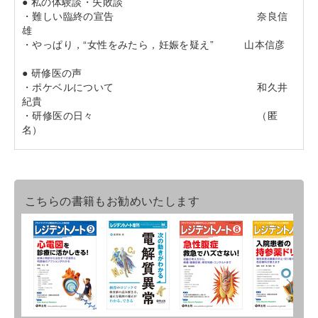
● 私の体験談・失敗談
・難しい臨終の宣告 奈良信
雄
・やっぱり，“女性をみたら，妊娠を疑え” 山本信彦
● 研修医の声
・ポケベルについて 和久井
紀貴
・研修医の日々 （匿
名）
こちらの書籍もお勧めいたします