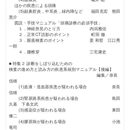
ほかの疾患による頭痛
(5)副鼻腔炎，中耳炎，緑内障など 福田充宏 熊田
恵介
図説・手技マニュアル「頭痛診療の必須手技」
１．神経所見のとり方 内潟雅信
２．正常CT読影のポイント 町田 徹
３．眼底検査のポイント 姜 和哲 江口秀
一郎
４．腰椎穿 三宅康史
■ 特集２ 診断をしぼり込むための
検査の進め方と読み方の疾患系統別マニュアル【後編】
編集／奈良
信雄
(1)血液・造血器疾患が疑われる場合 奈良
信雄
(2)腎尿路系疾患が疑われる場合 島田
久基 下条文武
(3)感染症が疑われる場合 東田
修二
(4)膠原病が疑われる場合 小池
竜司