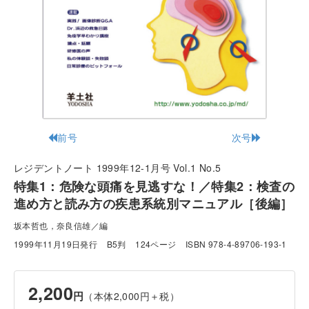
前号
次号
レジデントノート 1999年12-1月号 Vol.1 No.5
特集1：危険な頭痛を見逃すな！／特集2：検査の
進め方と読み方の疾患系統別マニュアル［後編］
坂本哲也，奈良信雄／編
1999年11月19日発行
B5判
124ページ
ISBN 978-4-89706-193-1
2,200
円
（本体2,000円＋税）