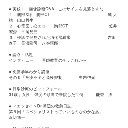
● 実践！ 画像診断Q&A このサインを見落とすな
１．胸部X線，胸部CT 城 大
祐 山口哲生
２．心電図，心エコー，胸部CT 笠井
宏委 平尾見三
３．検診で発見された消化器異常 吉田
泰子 長濱隆司 八巻悟郎
● 論点・話題
インタビュー 医師教育の今，これから
● 免疫学早わかり講座
その５「免疫不全と免疫抑制」 中内啓光
● 日常診療のピットフォール
31歳，女性．強度の頭痛で来院した症例 能登 洋
● ＜エッセイ＞Dr.浜辺の救急日誌
第５回「スペシャリストっていいものなのかなあ」
浜辺祐一