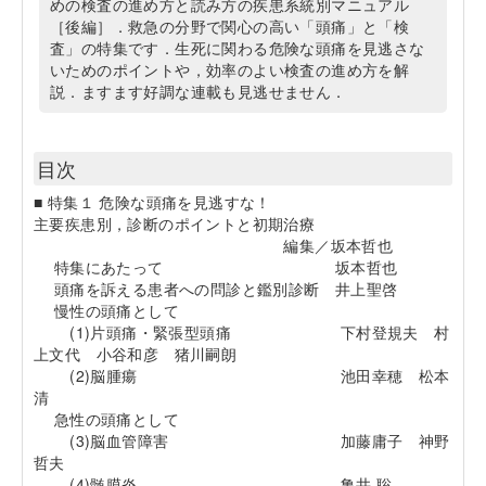
めの検査の進め方と読み方の疾患系統別マニュアル
［後編］．救急の分野で関心の高い「頭痛」と「検
査」の特集です．生死に関わる危険な頭痛を見逃さな
いためのポイントや，効率のよい検査の進め方を解
説．ますます好調な連載も見逃せません．
目次
■ 特集１ 危険な頭痛を見逃すな！
主要疾患別，診断のポイントと初期治療
編集／坂本哲也
特集にあたって 坂本哲也
頭痛を訴える患者への問診と鑑別診断 井上聖啓
慢性の頭痛として
(1)片頭痛・緊張型頭痛 下村登規夫 村
上文代 小谷和彦 猪川嗣朗
(2)脳腫瘍 池田幸穂 松本
清
急性の頭痛として
(3)脳血管障害 加藤庸子 神野
哲夫
(4)髄膜炎 亀井 聡