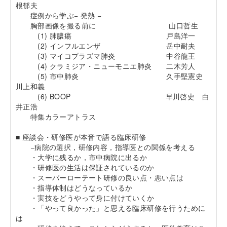
根郁夫
症例から学ぶ− 発熱 −
胸部画像を撮る前に 山口哲生
(1) 肺膿瘍 戸島洋一
(2) インフルエンザ 岳中耐夫
(3) マイコプラズマ肺炎 中谷龍王
(4) クラミジア・ニューモニエ肺炎 二木芳人
(5) 市中肺炎 久手堅憲史
川上和義
(6) BOOP 早川啓史 白
井正浩
特集カラーアトラス
■ 座談会・研修医が本音で語る臨床研修
−病院の選択，研修内容，指導医との関係を考える
・大学に残るか，市中病院に出るか
・研修医の生活は保証されているのか
・スーパーローテート研修の良い点・悪い点は
・指導体制はどうなっているか
・実技をどうやって身に付けていくか
・「やって良かった」と思える臨床研修を行うために
は