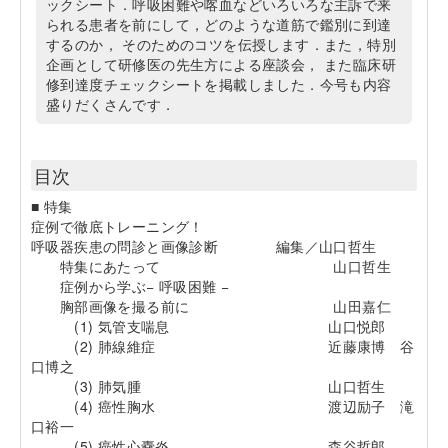
ックシート．呼吸困難や喀血などいろいろな主訴で来
られる患者を前にして，どのような道筋で鑑別に到達
するのか， そのためのコツを伝授します．また，特別
企画として研修医の先生方による座談会， また臨床研
修到達度チェックシートを掲載しました．今号も内容
盛りだくさんです．
目次
■ 特集
症例で徹底トレーニング！
呼吸器疾患の問診と画像診断 編集／山口哲生
特集にあたって 山口哲生
症例から学ぶ− 呼吸困難 −
胸部画像を撮る前に 山田嘉仁
(1) 気管支喘息 山口悦郎
(2) 肺線維症 近藤康博 谷
口博之
(3) 肺気腫 山口哲生
(4) 癌性胸水 渡辺励子 滝
口裕一
(5) 癌性心嚢炎 森谷哲郎