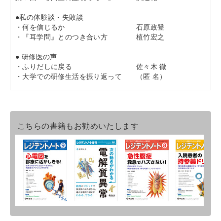
●私の体験談・失敗談
・何を信じるか 石原政登
・『耳学問』とのつき合い方 植竹宏之
● 研修医の声
・ふりだしに戻る 佐々木 徹
・大学での研修生活を振り返って （匿 名）
こちらの書籍もお勧めいたします