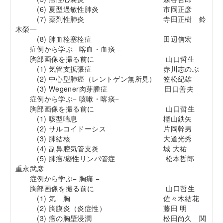
(6) 夏型過敏性肺炎 市岡正彦
(7) 薬剤性肺炎 寺田正樹 鈴
木榮一
(8) 肺血栓塞栓症 田辺信宏
症例から学ぶ− 喀血・血痰 −
胸部画像を撮る前に 山口哲生
(1) 気管支拡張症 赤川志のぶ
(2) 中心型肺癌（レントゲン無所見） 笠松紀雄
(3) Wegener肉芽腫症 田口善夫
症例から学ぶ− 咳嗽・喀痰−
胸部画像を撮る前に 山口哲生
(1) 咳型喘息 樫山鉄矢
(2) サルコイドーシス 片岡幹男
(3) 肺結核 大道光秀
(4) 副鼻腔気管支炎 城 大祐
(5) 肺癌/癌性リンパ管症 松本哲郎
重永武彦
症例から学ぶ− 胸痛 −
胸部画像を撮る前に 山口哲生
(1) 気 胸 佐々木結花
(2) 胸膜炎（炎症性） 藤田 明
(3) 癌の胸壁浸潤 松田尚久 関