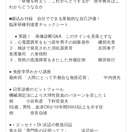
・研修を終えて，これからどうするか 医学教育はこ
れからどうなるか
■綴込み付録 自分でできる客観的な自己評価！
臨床研修到達度チェックシート
● 実践！ 画像診断Q&A このサインを見落とすな
１．心電図異常をもつ若年男子の頻脈発作 磯部光章
２．検診で発見された消化器異常 吉田泰子
長濱隆司 八巻悟郎
３．突然の意識障害をきたした外傷症例 横田裕行
● 免疫学早わかり講座
最終回 「人間にとって不都合な免疫応答」 中内啓光
● 日常診療のピットフォール
機械測定法により大球性貧血のパターンを呈した１
例 小谷和彦 下村登規夫
52歳，男性，血清CKが10年間300U以上を示す症
例 奈良信雄
●＜エッセイ＞Dr.浜辺の救急日誌
第６回「専門医の証明って？」 浜辺祐一