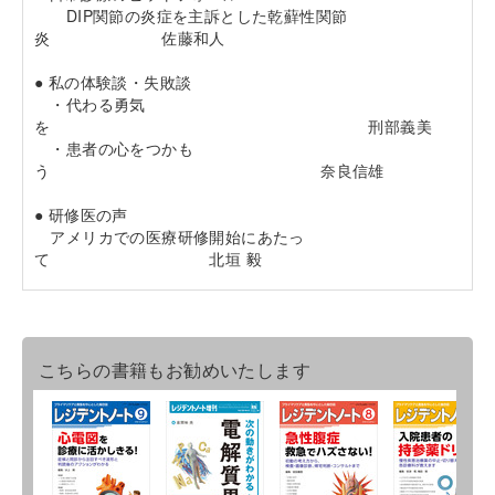
DIP関節の炎症を主訴とした乾蘚性関節
炎 佐藤和人
● 私の体験談・失敗談
・代わる勇気
を 刑部義美
・患者の心をつかも
う 奈良信雄
● 研修医の声
アメリカでの医療研修開始にあたっ
て 北垣 毅
こちらの書籍もお勧めいたします