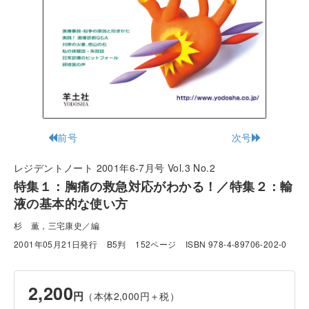
前号
次号
レジデントノート 2001年6-7月号 Vol.3 No.2
特集１：胸痛の救急対応がわかる！／特集２：輸
液の基本的な使い方
杉 薫，三宅康史／編
2001年05月21日発行
B5判
152ページ
ISBN 978-4-89706-202-0
2,200
円
（本体2,000円＋税）