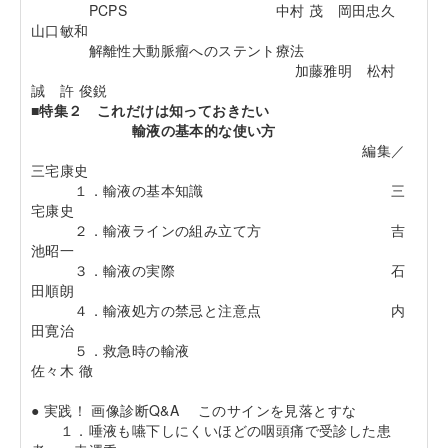
PCPS 中村 茂 岡田忠久
山口敏和
解離性大動脈瘤へのステント療法
加藤雅明 松村
誠 許 俊鋭
■特集２ これだけは知っておきたい
輸液の基本的な使い方
編集／
三宅康史
１．輸液の基本知識 三
宅康史
２．輸液ラインの組み立て方 吉
池昭一
３．輸液の実際 石
田順朗
４．輸液処方の禁忌と注意点 内
田寛治
５．救急時の輸液
佐々木 徹
● 実践！ 画像診断Q&A このサインを見落とすな
１．唾液も嚥下しにくいほどの咽頭痛で受診した患