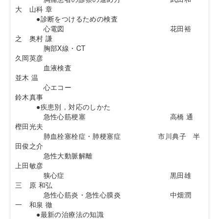
大 山科 章
●診断をつけるための検査
心電図 花田裕
之 奥村 謙
胸部X線・CT
久岡英彦
血液検査
並木 温
心エコー
鈴木真事
●疾患別，対応のしかた
急性心筋梗塞 高橋 通
樫田光夫
肺血栓塞栓症・肺梗塞症 市川典子 半
田俊之介
急性大動脈解離
上田敏彦
狭心症 黒田雄
三 原 和弘
急性心筋炎・急性心膜炎 中畑潤
一 和泉 徹
●最新の治療法の知識