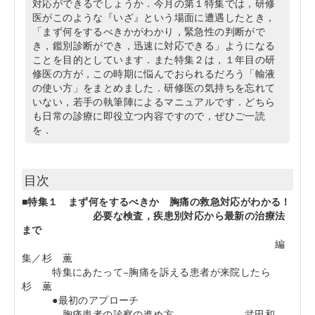
対応ができるでしょうか．今月の第１特集では，研修
医がこのような『いざ』という場面に遭遇したとき，
「まず何をするべきかがわかり，緊急性の判断がで
き，鑑別診断ができ，迅速に対応できる」ようになる
ことを目的としています．また特集２は，１年目の研
修医の方が，この時期に悩んでおられるだろう「輸液
の使い方」をまとめました．研修医の気持ちを忘れて
いない，若手の執筆陣によるマニュアルです．どちら
も日常の診療に即役立つ内容ですので，ぜひご一読
を．
目次
■特集１ まず何をするべきか 胸痛の救急対応がわかる！
必要な検査，疾患別対応から最新の治療法
まで
編
集／杉 薫
特集にあたって−胸痛を訴える患者が来院したら
杉 薫
●最初のアプローチ
胸痛患者の診察の進め方 武田和