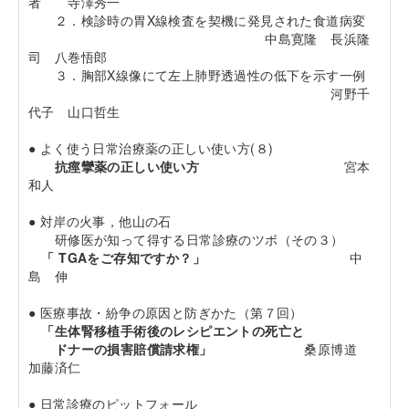
者 寺澤秀一
２．検診時の胃X線検査を契機に発見された食道病変
中島寛隆 長浜隆
司 八巻悟郎
３．胸部X線像にて左上肺野透過性の低下を示す一例
河野千
代子 山口哲生
● よく使う日常治療薬の正しい使い方(８)
抗痙攣薬の正しい使い方
宮本
和人
● 対岸の火事，他山の石
研修医が知って得する日常診療のツボ（その３）
「 TGAをご存知ですか？」
中
島 伸
● 医療事故・紛争の原因と防ぎかた（第７回）
「生体腎移植手術後のレシピエントの死亡と
ドナーの損害賠償請求権」
桑原博道
加藤済仁
● 日常診療のピットフォール