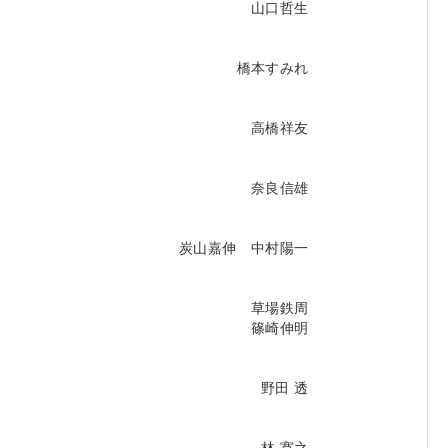
山口哲生
橋本すみれ
高橋祥友
奈良信雄
炭山嘉伸 中村陽一
草場鉄周
篠崎伸明
野田 透
林 寛之