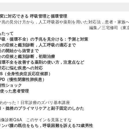
変に対応できる 呼吸管理と循環管理
兆の見分け方から，人工呼吸器や薬剤を用いた対応法，患者・家族
編集／三宅修司（東
あたって
呼吸・循環不全）の予兆を見分ける：予測と対策
全の症候と鑑別診断，人工呼吸の適応まで
吸の開始から抜管まで
全の症候と鑑別診断，初期治療
循環不全を改善する薬剤の使い方，注意点など
対応に悩む疾患への対応
S（全身性炎症反応症候群）
D（慢性閉塞性肺疾患）
性ショック
を使った患者管理
どわかった！日常診療のズバリ基本講座
臼・捻挫のプライマリケアと副子固定のしかた
画像診断Q&A このサインを見落とすな
リンパ腫の既往をもち，呼吸困難を訴える72歳男性