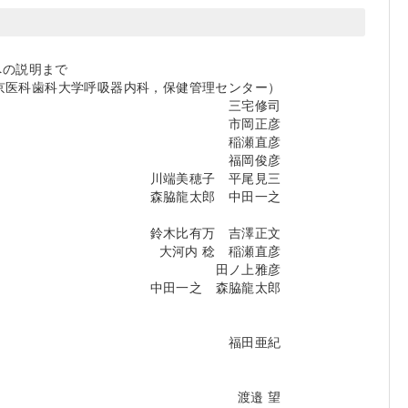
への説明まで
京医科歯科大学呼吸器内科，保健管理センター）
三宅修司
市岡正彦
稲瀬直彦
福岡俊彦
川端美穂子 平尾見三
森脇龍太郎 中田一之
鈴木比有万 吉澤正文
大河内 稔 稲瀬直彦
田ノ上雅彦
中田一之 森脇龍太郎
福田亜紀
渡邉 望