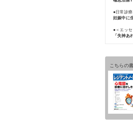
●日常診
妊娠中に
●＜エッ
「失神あ
こちらの