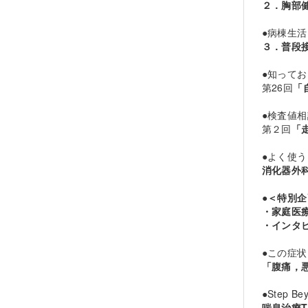
２．胸部
●病棟生
３．普段
●知って
第26回
「
●検査値
第２回
「
●よく使
消化器外
●
＜特別企
・家庭医
・インタ
●この症
「腹痛，悪
●Step Bey
喘息治療T