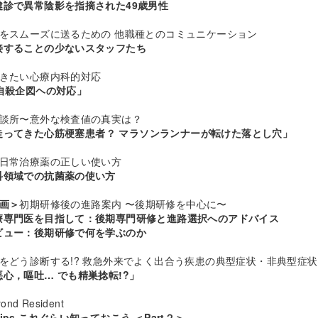
健診で異常陰影を指摘された49歳男性
活をスムーズに送るための 他職種とのコミュニケーション
接することの少ないスタッフたち
おきたい心療内科的対応
自殺企図ヘの対応」
相談所〜意外な検査値の真実は？
走ってきた心筋梗塞患者？ マラソンランナーが転けた落とし穴」
う日常治療薬の正しい使い方
科領域での抗菌薬の使い方
画＞
初期研修後の進路案内 〜後期研修を中心に〜
療専門医を目指して：後期専門研修と進路選択へのアドバイス
ビュー：後期研修で何を学ぶのか
状をどう診断する!? 救急外来でよく出合う疾患の典型症状・非典型症状
心，嘔吐… でも精巣捻転!?」
ond Resident
ips これぐらい知っておこう ＜Part２＞