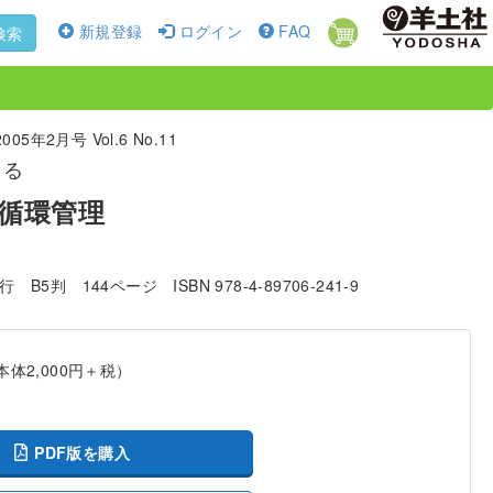
新規登録
ログイン
FAQ
検索
5年2月号 Vol.6 No.11
きる
循環管理
発行
B5判
144ページ
ISBN 978-4-89706-241-9
本体2,000円＋税）
PDF版を購入