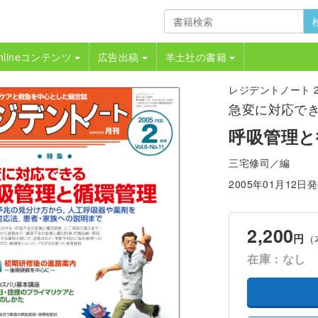
nlineコンテンツ
広告出稿
羊土社の書籍
レジデントノート 200
急変に対応で
呼吸管理と
三宅修司／編
2005年01月12日
2,200
円
（
在庫：なし