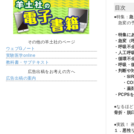
目次
●特集：
急
急変の予
・特集に
・急変（
その他の羊土社のページ
・呼吸不
ウェブGノート
・人工呼
実験医学online
・循環不
教科書・サブテキスト
・呼吸・
・判断や
広告出稿をお考えの方へ
・SIR
広告出稿の案内
・COP
・薬剤
・PCPS
●なるほ
骨折・脱
●実践！ 
１．悪性