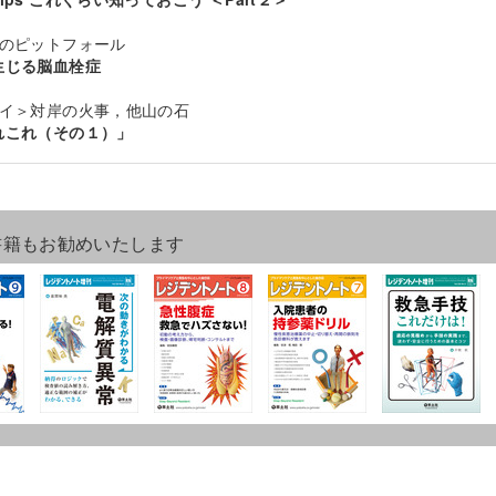
療のピットフォール
生じる脳血栓症
セイ＞対岸の火事，他山の石
れこれ（その１）」
書籍もお勧めいたします