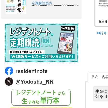
定期購読案内
前号
residentnote
目次・内
@Yodosha_RN
生命に
剤を用