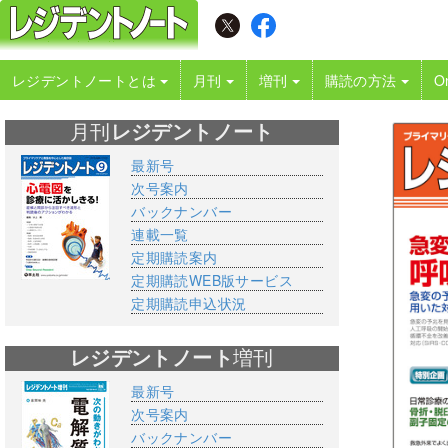
レジデントノートとは
月刊
増刊
購読の方法
O
月刊
レジデントノート
最新号
次号案内
バックナンバー
連載一覧
定期購読案内
定期購読WEB版サービス
定期購読申込状況
レジデントノート
増刊
最新号
次号案内
バックナンバー