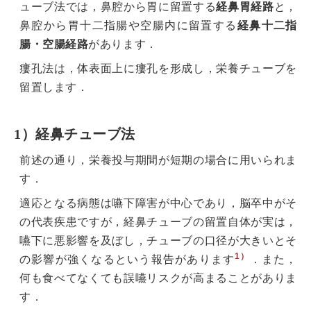
ューブ法では，鼻腔から胃に留置する
経鼻胃経路
と，
鼻腔から胃十二指腸や空腸内に留置する
経鼻十二指
腸・空腸経路
があります．
瘻孔法は，体表面上に瘻孔を形成し，栄養チューブを
留置します．
1）経鼻チューブ法
前述の通り，栄養投与期間が短期の場合に用いられま
す．
適応となる病態は嚥下障害が中心であり，脳卒中がそ
の代表疾患ですが，経鼻チューブの留置自体が実は，
嚥下に悪影響を及ぼし，チューブの口径が大きいとそ
1）
の影響が強くなるという報告があります
．また，
何も食べてなくても誤嚥リスクが高まることがありま
す．