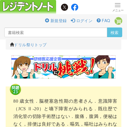
新規登録
ログイン
FAQ
検索
ドリル祭りトップ
80 歳女性．脳梗塞急性期の患者さん．意識障害
（JCS Ⅱ-20）と嚥下障害がみられる．既往歴で
消化管の切除手術歴はない．腹痛，腹満，便秘は
なく，排便は良好である．嘔気，嘔吐はみられな