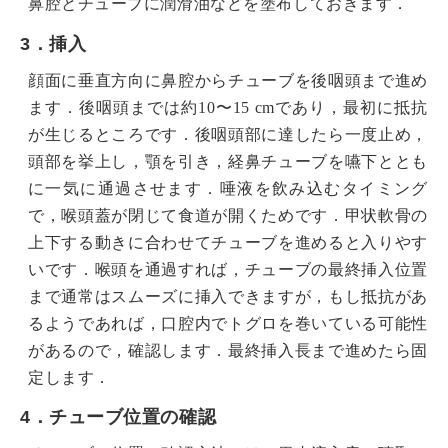
鼻腔とチューブに潤滑油などを塗布しておきます．
3．挿入
顔面に垂直方向に鼻腔からチューブを後咽頭まで進め
ます．後咽頭までは約10〜15 cmであり，最初に抵抗
が生じるところです．後咽頭部に達したら一度止め，
頭部を挙上し，顎を引き，経鼻チューブを嚥下ととも
に一気に通過させます．唾液を飲み込むタイミング
で，喉頭蓋が閉じて食道が開くためです．甲状軟骨の
上下する動きに合わせてチューブを進めると入りやす
いです．喉頭を通過すれば，チューブの最終挿入位置
まで通常はスムーズに挿入できますが，もし抵抗があ
るようであれば，口腔内でトグロを巻いている可能性
があるので，確認します．最終挿入長まで進めたら固
定します．
4．チューブ位置の確認