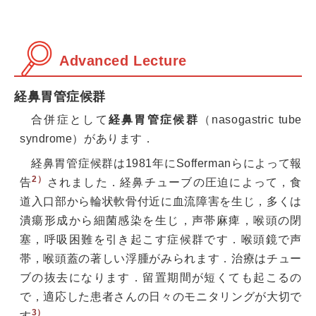
Advanced Lecture
経鼻胃管症候群
合併症として
経鼻胃管症候群
（nasogastric tube
syndrome）があります．
経鼻胃管症候群は1981年にSoffermanらによって報
2）
告
されました．経鼻チューブの圧迫によって，食
道入口部から輪状軟骨付近に血流障害を生じ，多くは
潰瘍形成から細菌感染を生じ，声帯麻痺，喉頭の閉
塞，呼吸困難を引き起こす症候群です．喉頭鏡で声
帯，喉頭蓋の著しい浮腫がみられます．治療はチュー
ブの抜去になります．留置期間が短くても起こるの
で，適応した患者さんの日々のモニタリングが大切で
3）
す
．