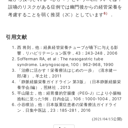
誤嚥のリスクがある症例では幽門後からの経管栄養を
6）
考慮することを弱く推奨（2C）としています
．
引用文献
西 将則，他：経鼻経管栄養チューブが嚥下に与える影
響．リハビリテーション医学，43：243-248，2006
Sofferman RA, et al：The nasogastric tube
syndrome. Laryngoscope, 100：962-968, 1990
「治療に活かす！栄養療法はじめの一歩」（清水健一
郎/著），羊土社，2011
「静脈経腸栄養ガイドライン 第3版」（日本静脈経腸栄
養学会/編），照林社，2013
平山陽士，他：経胃瘻的空腸瘻（PEG-J）により小腸軸
捻転に至った1例．日内会誌，106：1000-1004，2017
小谷穣治，他：日本版重症患者の栄養療法ガイドライ
ン．日集中医誌，23：185-281，2016
(2021/04/15公開)