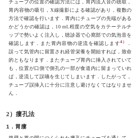
チューブの位置の確認方法には，胃内流入音の聴取，
胃内容物の吸引，X線撮影による確認があり，複数の
方法で確認を行います．胃内にチューブの先端がある
かどうかの確認は，10 mL程度の空気をカテーテルチ
ップで勢いよく注入し，聴診器で心窩部での気泡音を
4）
確認します．また胃内容物の逆流を確認します
．
誤って気管内に留置され経管栄養を開始すれば，致命
的ともなります．またチューブ胃内に挿入されていて
も，位置が口側で側孔の一部が食道内に留まっていれ
ば，逆流して誤嚥を生じてしまいます．したがって，
チューブ誤挿入に十分に注意し避けなくてはなりませ
ん．
2）瘻孔法
1．胃瘻
腹壁と胃の間につくられた瘻孔にチューブを通して，