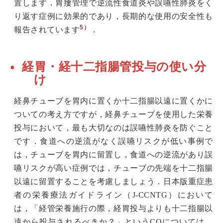
置します．胃瘻管理で逆流性食道炎や誤嚥性肺炎をく
り返す症例に効果的であり，長期的な使用の安全性も
5）
報告されています
．
経胃・経十二指腸管投与の使い分
け
経鼻チューブを胃内に置くか十二指腸以遠に置くかに
ついての考え方ですが，経鼻チューブを使用した栄養
投与において，最も大切なのは誤嚥性肺炎を防ぐこと
です．食道への逆流がなく誤嚥リスクが低い事例で
は，チューブを胃内に留置し，食道への逆流があり誤
嚥リスクが高い症例では，チューブの先端を十二指腸
以遠に留置することを考慮しましょう．日本版重症患
者の栄養療法ガイドライン（J-CCNTG）において
は，「経管栄養施行の際，経胃投与よりも十二指腸以
遠から投与されるべきか？」というCQについては，