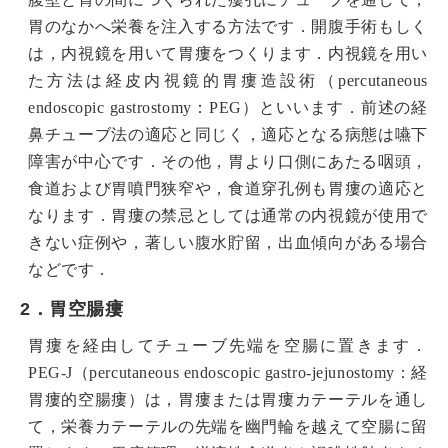
胃のなかへ栄養を注入する方法です．開腹手術もしく
は，内視鏡を用いて胃瘻をつくります．内視鏡を用い
た方法は経皮内視鏡的胃瘻造設術（percutaneous
endoscopic gastrostomy：PEG）といいます．前述の経
鼻チューブ法の適応と同じく，適応となる病態は嚥下
障害が中心です．その他，胃より口側にあたる咽頭，
食道および胃噴門狭窄や，食道穿孔例も胃瘻の適応と
なります．胃瘻の禁忌としては通常の内視鏡が使用で
きない症例や，著しい腹水貯留，出血傾向がある場合
などです．
2．胃空腸瘻
胃瘻を経由してチューブ先端を空腸に置きます．
PEG-J（percutaneous endoscopic gastro-jejunostomy：経
胃瘻的空腸瘻）は，胃瘻または胃瘻カテーテルを通し
て，栄養カテーテルの先端を幽門輪を越えて空腸に留