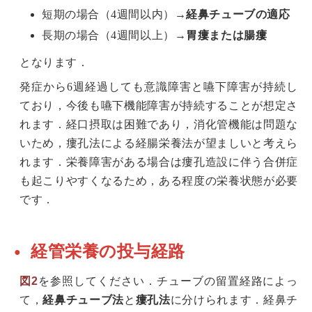
短期の場合（4週間以内）→
経鼻チューブの適応
長期の場合（4週間以上）→
胃瘻または腸瘻
となります．
発症から6週経過しても意識障害と嚥下障害が持続し
ており，今後も嚥下機能障害が持続することが想定さ
れます．経口摂取は困難であり，消化管機能は問題な
いため，瘻孔法による経腸栄養法が望ましいと考えら
れます．栄養障害がある場合は瘻孔造設に伴う合併症
も起こりやすくなるため，ある程度の栄養状態が必要
です．
経管栄養の投与経路
図2
を参照してください．チューブの留置経路によっ
て，
経鼻チューブ法
と
瘻孔法
に分けられます．経鼻チ