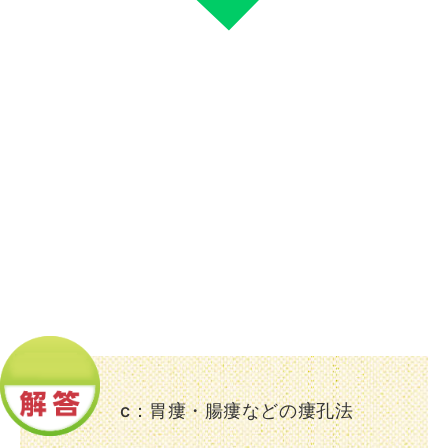
c：胃瘻・腸瘻などの瘻孔法