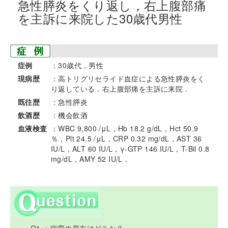
急性膵炎をくり返し，右上腹部痛
を主訴に来院した30歳代男性
症例
：30歳代，男性
現病歴
：高トリグリセライド血症による急性膵炎をく
り返している．右上腹部痛を主訴に来院．
既往歴
：急性膵炎
飲酒歴
：機会飲酒
血液検査
：WBC 9,800 /μL，Hb 18.2 g/dL，Hct 50.9
％，Plt 24.5 /μL，CRP 0.32 mg/dL，AST 36
IU/L，ALT 60 IU/L，γ-GTP 146 IU/L，T-Bil 0.8
mg/dL，AMY 52 IU/L．