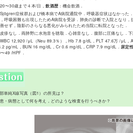
20〜30歳まで４本/日，
飲酒歴
：機会飲酒．
Sjögren症候群および橋本病でA病院通院中．呼吸器症状はなかっ
，呼吸困難も出現したためA病院を受診．肺炎の診断で入院となり，
善せず，陰影のさらなる悪化がみられたため当院に転院となった．
皮疹なし．両肺野に水泡音を聴取．心雑音なし．腹部に圧痛なし．下
WBC 12,920 /μL（Neu 89.3％），Hb 7.8 g/dL，PLT 47.6万 /μL，Al
8.2 pg/mL，BUN 16 mg/dL，Cr 0.6 mg/dL，CRP 7.9 mg/dL．
尿定
0〜49 /HPF．
胸部単純X線写真（図1）の所見は？
：疾患・病態として何を考え，どのような検査を行うべきか？