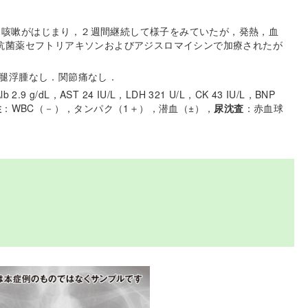
た．咳嗽がはじまり，２週間継続して様子をみていたが，発熱，血
抗菌薬セフトリアキソンおよびアジスロマイシンで加療されたが
腿浮腫なし．関節痛なし．
b 2.9 g/dL，AST 24 IU/L，LDH 321 U/L，CK 43 IU/L，BNP
性
：WBC（－），タンパク（1＋），潜血（±），
尿沈査
：赤血球