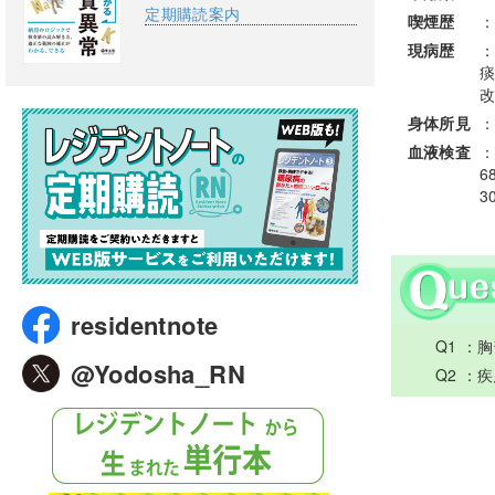
定期購読案内
喫煙歴
：
現病歴
：
痰
改
身体所見
：
血液検査
：
6
3
residentnote
Q1 ：
@Yodosha_RN
Q2 