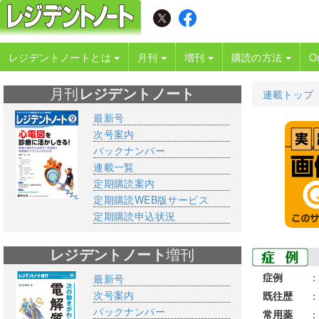
レジデントノートとは
月刊
増刊
購読の方法
O
月刊
レジデントノート
連載トップ
最新号
次号案内
バックナンバー
連載一覧
定期購読案内
定期購読WEB版サービス
定期購読申込状況
レジデントノート
増刊
症例
：
最新号
次号案内
既往歴
：
バックナンバー
常用薬
：