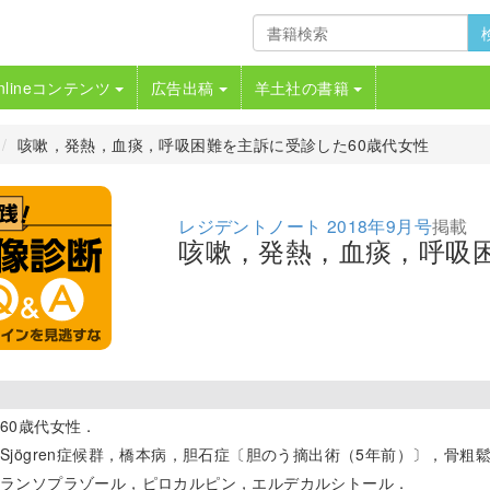
nlineコンテンツ
広告出稿
羊土社の書籍
咳嗽，発熱，血痰，呼吸困難を主訴に受診した60歳代女性
レジデントノート 2018年9月号
掲載
咳嗽，発熱，血痰，呼吸困
60歳代女性．
Sjögren症候群，橋本病，胆石症〔胆のう摘出術（5年前）〕，骨粗
ランソプラゾール，ピロカルピン，エルデカルシトール．