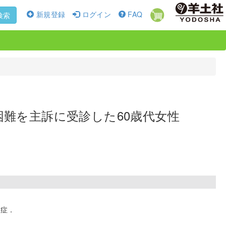
新規登録
ログイン
FAQ
検索
難を主訴に受診した60歳代女性
鬆症．