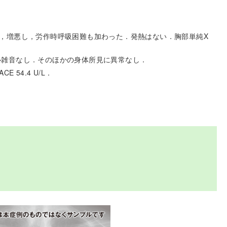
，増悪し，労作時呼吸困難も加わった．発熱はない．胸部単純X
．心雑音なし．そのほかの身体所見に異常なし．
CE 54.4 U/L．
．