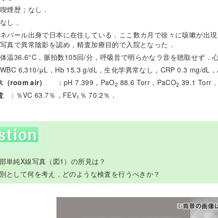
喫煙歴；なし．
なし．
ネパール出身で日本に在住している．ここ数カ月で徐々に咳嗽が出現
写真で異常陰影を認め，精査加療目的で入院となった．
体温36.6°C，脈拍数105回/分，呼吸音で明らかなラ音を聴取せず
WBC 6,310/μL，Hb 15.3 g/dL，生化学異常なし，CRP 0.3 mg/dL，A
room air）
：pH 7.399，PaO
88.6 Torr，PaCO
39.1 Torr
2
2
査
：％VC 63.7％，FEV
％ 70.2％．
1
胸部単純X線写真（図1）の所見は？
：鑑別として何を考え，どのような検査を行うべきか？