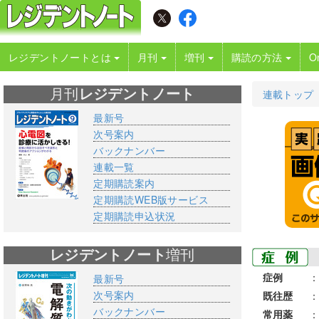
レジデントノートとは
月刊
増刊
購読の方法
O
月刊
レジデントノート
連載トップ
最新号
次号案内
バックナンバー
連載一覧
定期購読案内
定期購読WEB版サービス
定期購読申込状況
レジデントノート
増刊
症例
：
最新号
次号案内
既往歴
：
バックナンバー
常用薬
：