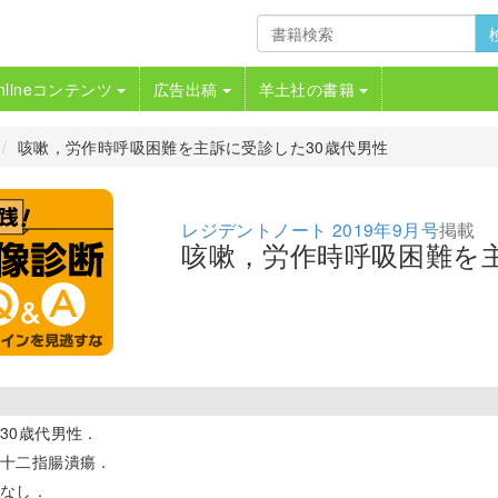
nlineコンテンツ
広告出稿
羊土社の書籍
咳嗽，労作時呼吸困難を主訴に受診した30歳代男性
レジデントノート 2019年9月号
掲載
咳嗽，労作時呼吸困難を主
30歳代男性．
十二指腸潰瘍．
なし．