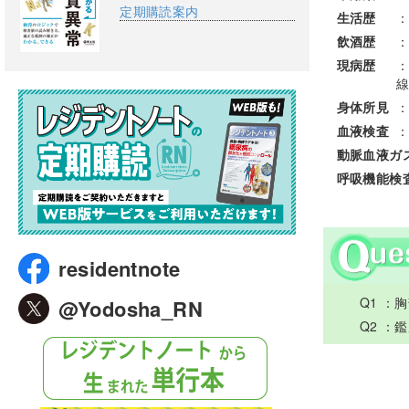
定期購読案内
生活歴
：
飲酒歴
：
現病歴
：
線
身体所見
：
血液検査
：
動脈血液ガス（
呼吸機能検
residentnote
Q1 ：
@Yodosha_RN
Q2 