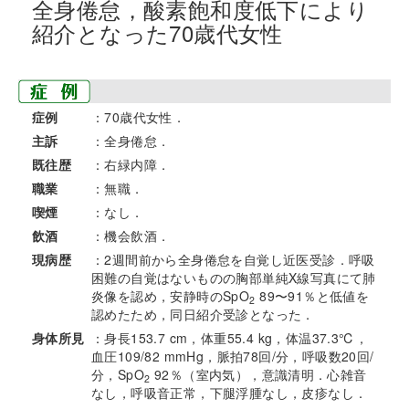
全身倦怠，酸素飽和度低下により
紹介となった70歳代女性
症例
：70歳代女性．
主訴
：全身倦怠．
既往歴
：右緑内障．
職業
：無職．
喫煙
：なし．
飲酒
：機会飲酒．
現病歴
：2週間前から全身倦怠を自覚し近医受診．呼吸
困難の自覚はないものの胸部単純X線写真にて肺
炎像を認め，安静時のSpO
89〜91％と低値を
2
認めたため，同日紹介受診となった．
身体所見
：身長153.7 cm，体重55.4 kg，体温37.3℃，
血圧109/82 mmHg，脈拍78回/分，呼吸数20回/
分，SpO
92％（室内気），意識清明．心雑音
2
なし，呼吸音正常，下腿浮腫なし，皮疹なし．