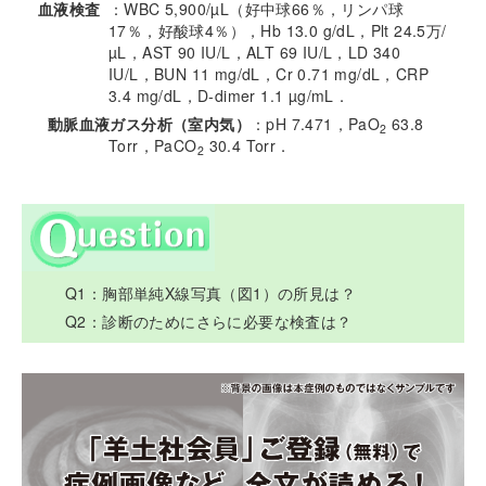
血液検査
：WBC 5,900/µL（好中球66％，リンパ球
17％，好酸球4％），Hb 13.0 g/dL，Plt 24.5万/
µL，AST 90 IU/L，ALT 69 IU/L，LD 340
IU/L，BUN 11 mg/dL，Cr 0.71 mg/dL，CRP
3.4 mg/dL，D-dimer 1.1 µg/mL．
動脈血液ガス分析（室内気）
：pH 7.471，PaO
63.8
2
Torr，PaCO
30.4 Torr．
2
Q1：胸部単純X線写真（図1）の所見は？
Q2：診断のためにさらに必要な検査は？