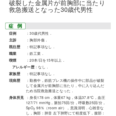
破裂した金属片が前胸部に当たり
救急搬送となった30歳代男性
症例
：30歳代男性．
主訴
：胸部外傷．
既往歴
：特記事項なし．
職業
：鉄工業．
喫煙
：20本/日を15年以上．
アレルギー歴
：なし．
家族歴
：特記事項なし．
現病歴
：勤務中，鉄筋プレス機の操作中に部品が破裂
して金属片が前胸部に当たり，中に入り込んだ
ため当院救急搬送となった．
身体所見
：身長178 cm，体重67 kg，体温37.8℃，血圧
127/71 mmHg，脈拍75回/分，呼吸数25回/分，
SpO
98％（room air），意識清明．心雑音な
2
し，胸部：肺音 左下肺野にて軽度低下，腹部：