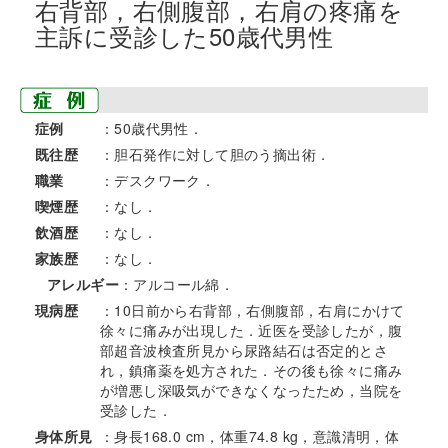
右背部，右側腹部，右肩の疼痛を
主訴に受診した50歳代男性
症例
：50歳代男性．
既往歴
：胆石発作に対して胆のう摘出術．
職業
：デスクワーク．
喫煙歴
：なし．
飲酒歴
：なし．
家族歴
：なし．
アレルギー
：アルコール綿．
現病歴
：10日前から右背部，右側腹部，右肩にかけて
徐々に痛みが出現した．近医を受診したが，腹
部超音波検査所見から尿路結石は否定的とさ
れ，鎮痛薬を処方された．その後も徐々に痛み
が増悪し深吸気ができなくなったため，当院を
受診した．
身体所見
：身長168.0 cm，体重74.8 kg，意識清明，体