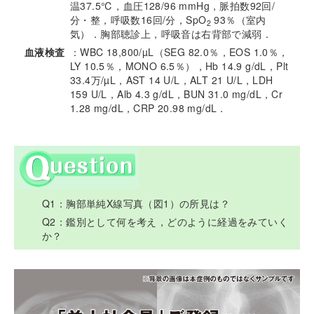
温37.5℃，血圧128/96 mmHg，脈拍数92回/
分・整，呼吸数16回/分，SpO
93％（室内
2
気）．胸部聴診上，呼吸音は右背部で減弱．
血液検査
：WBC 18,800/µL（SEG 82.0％，EOS 1.0％，
LY 10.5％，MONO 6.5％），Hb 14.9 g/dL，Plt
33.4万/µL，AST 14 U/L，ALT 21 U/L，LDH
159 U/L，Alb 4.3 g/dL，BUN 31.0 mg/dL，Cr
1.28 mg/dL，CRP 20.98 mg/dL．
Q1：胸部単純X線写真（図1）の所見は？
Q2：鑑別として何を考え，どのように経過をみていく
か？