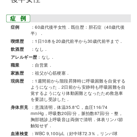
症例
：60歳代後半女性．既往歴：胆石症（40歳代後
半）．
喫煙歴
：1日10本を20歳代前半から30歳代前半まで．
飲酒歴
：なし．
アレルギー歴
：なし．
職業
：自営業．
家族歴
：祖父が心筋梗塞．
現病歴
：1週間前から階段昇降時に呼吸困難を自覚する
ようになった．2日前から安静時も呼吸困難を自
覚するようになり体動困難となったため救急車
を要請し受診した．
身体所見
：意識清明，体温35.8℃，血圧116/74
mmHg，呼吸数20回/分，脈拍数87回/分・整，
胸部聴診上呼吸音は両側で清明．体表リンパ節
触知せず．
血液検査
：WBC 9,100/µL（好中球72.3％，リンパ球