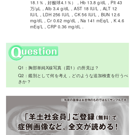
18.1％，好酸球4.1％），Hb 13.8 g/dL，Plt 43
万/µL，Alb 3.4 g/dL，AST 18 IU/L，ALT 12
IU/L，LDH 256 IU/L，CK 56 IU/L，BUN 12.6
mg/dL，Cr 0.62 mg/dL，Na 141 mEq/L，K 4.6
mEq/L，CRP 0.36 mg/dL．
Q1：胸部単純X線写真（図1）の所見は？
Q2：鑑別として何を考え，どのような追加検査を行うべ
きか？