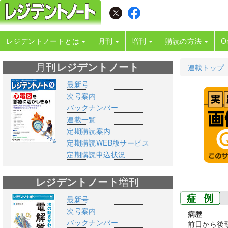
レジデントノートとは
月刊
増刊
購読の方法
O
月刊
レジデントノート
連載トップ
最新号
次号案内
バックナンバー
連載一覧
定期購読案内
定期購読WEB版サービス
定期購読申込状況
レジデントノート
増刊
最新号
次号案内
病歴
バックナンバー
前日から後