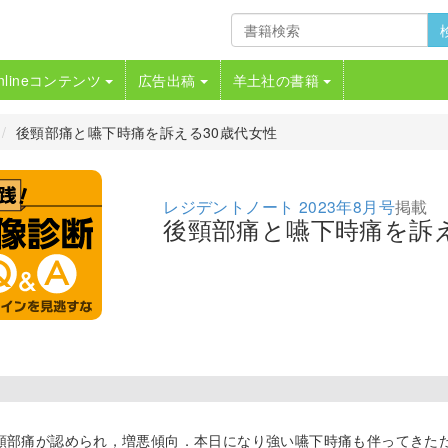
nlineコンテンツ
広告出稿
羊土社の書籍
後頸部痛と嚥下時痛を訴える30歳代女性
レジデントノート 2023年8月号
掲載
後頸部痛と嚥下時痛を訴え
頸部痛が認められ，増悪傾向．本日になり強い嚥下時痛も伴ってきた