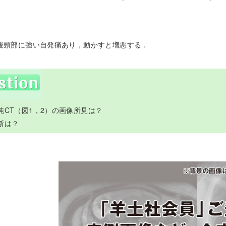
後頸部に強い自発痛あり，動かすと増悪する．
純CT（図1，2）の画像所見は？
断は？