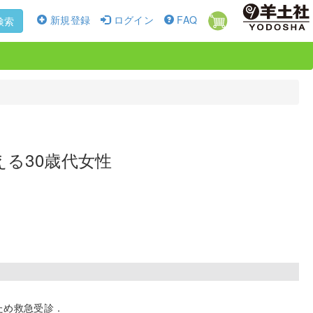
新規登録
ログイン
FAQ
検索
る30歳代女性
ため救急受診．