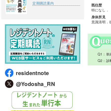
定期購読案内
既往歴
特になし．
身体所見
意識清明．
Q1：単
Q2：診
residentnote
@Yodosha_RN