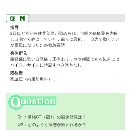
病歴
2日ほど前から腰背部痛が認められ，市販の鎮痛薬を内服
し自宅で安静にしていた．徐々に悪化し，自力で動くこと
が困難になったため救急要請．
身体所見
腰背部に強い自発痛，圧痛あり．やや頻脈である以外には
バイタルサインに特記すべき異常なし．
既往歴
高血圧（内服加療中）．
Q1：単純CT（図1）の画像所見は？
Q2：どのような病態が疑われるか？