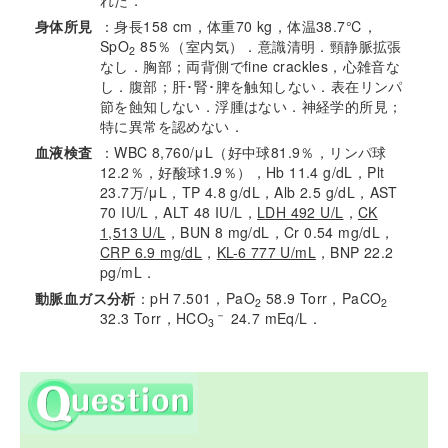
れた．
身体所見
：身長158 cm，体重70 kg，体温38.7℃，
SpO
85％（室内気）．意識清明．頸静脈拡張
2
なし．胸部；両背側でfine crackles，心雑音な
し．腹部；肝･腎･脾を触知しない．表在リンパ
節を蝕知しない．浮腫はない．神経学的所見；
特に異常を認めない．
血液検査
：WBC 8,760/μL（好中球81.9％，リンパ球
12.2％，好酸球1.9％），Hb 11.4 g/dL，Plt
23.7万/μL，TP 4.8 g/dL，Alb 2.5 g/dL，AST
70 IU/L，ALT 48 IU/L，
LDH 492 U/L
，
CK
1,513 U/L
，BUN 8 mg/dL，Cr 0.54 mg/dL，
CRP 6.9 mg/dL
，
KL-6 777 U/mL
，BNP 22.2
pg/mL．
動脈血ガス分析
：pH 7.501，PaO
58.9 Torr，PaCO
2
2
－
32.3 Torr，HCO
24.7 mEq/L．
3