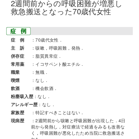
2週間前からの呼吸困難が増悪し
救急搬送となった70歳代女性
症 例
：70歳代女性．
主 訴
：咳嗽，呼吸困難，発熱．
併存症
：脂質異常症．
常用薬
：イコサペント酸エチル．
職業
：無職．
喫煙
：なし．
飲酒
：機会飲酒．
粉塵吸入歴
：なし．
アレルギー歴
：なし．
家族歴
：特記すべきことはない．
現病歴
：2週間前から咳嗽と呼吸困難が出現した．4日
前から発熱し，対症療法で経過をみるも改善な
く，呼吸困難が悪化したため当院に救急搬送さ