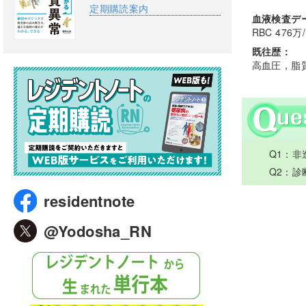
定期購読案内
血液検査デ
RBC 476万/
既往歴：
高血圧，脂
Q1：非
Q2：
residentnote
@Yodosha_RN