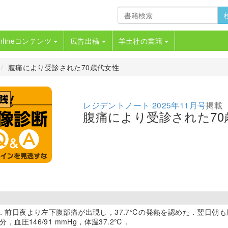
nlineコンテンツ
広告出稿
羊土社の書籍
腹痛により受診された70歳代女性
レジデントノート 2025年11月号
掲載
腹痛により受診された70
性．前日夜より左下腹部痛が出現し，37.7℃の発熱を認めた．翌日朝
分，血圧146/91 mmHg，体温37.2℃．