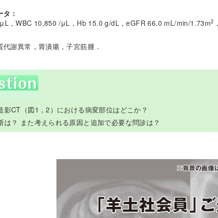
ータ：
2
μL，WBC 10,850 /μL，Hb 15.0 g/dL，eGFR 66.0 mL/min/1.73m
質代謝異常，胃潰瘍，子宮筋腫．
造影CT（図1，2）における病変部位はどこか？
診断は？ また考えられる原因と追加で必要な問診は？