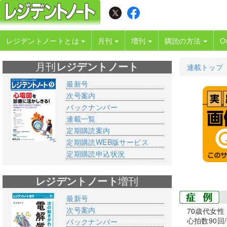
レジデントノートとは
月刊
増刊
購読の方法
O
月刊
レジデントノート
連載トップ
最新号
次号案内
バックナンバー
連載一覧
定期購読案内
定期購読WEB版サービス
定期購読申込状況
レジデントノート
増刊
最新号
次号案内
70歳代女
心拍数90回/
バックナンバー