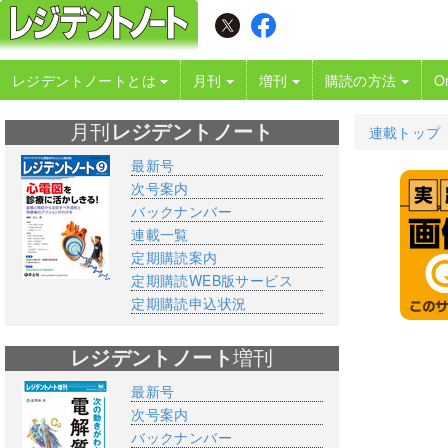
レジデントノートとは
月刊
増刊
購読の方法
O
月刊
レジデントノート
連載トップ
最新号
次号案内
バックナンバー
連載一覧
定期購読案内
定期購読WEB版サービス
定期購読申込状況
レジデントノート
増刊
最新号
次号案内
バックナンバー