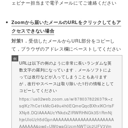
ェビナー担当まで電子メールにてご連絡ください
Zoomから届いたメールのURLをクリックしてもア
クセスできない場合
対策1．
受信したメールからURL部分をコピーし
て，ブラウザのアドレス欄にペーストしてください
URLは以下の例のように非常に長いランダムな英
数文字の羅列になっています．メールソフトによ
っては改行などが入ってしまうこともあります
が，改行やスペースは取り除いた1行の情報として
コピーしてください
https://us02web.zoom.us/w/87803782263?tk=z
sqlKz7hCe1kMcG49u4h0EQmeQqcBXhxlKOrtsF
XNy8.DQIAAAAUcYNkdxZIRWRHNGk3S1RmNj
hjeUloUzh5dGpnAAAAAAAAAAAAAAAAAAAAAA
AAAAAA&pwd=UW0waGIzcmNWTUc2UFV3Vm