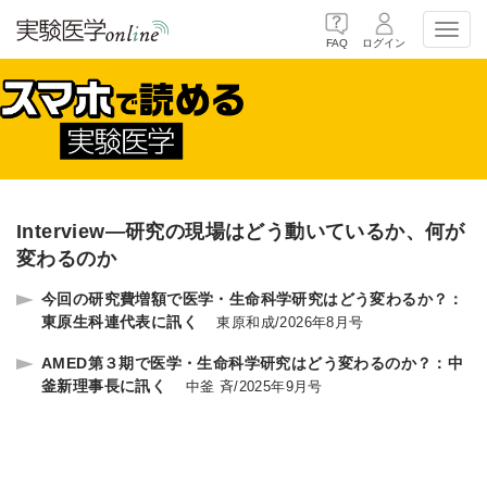
Toggl
FAQ
ログイン
navig
Interview―研究の現場はどう動いているか、何が
変わるのか
今回の研究費増額で医学・生命科学研究はどう変わるか？：
東原生科連代表に訊く
東原和成
/
2026年8月号
AMED第３期で医学・生命科学研究はどう変わるのか？：中
釜新理事長に訊く
中釜 斉
/
2025年9月号