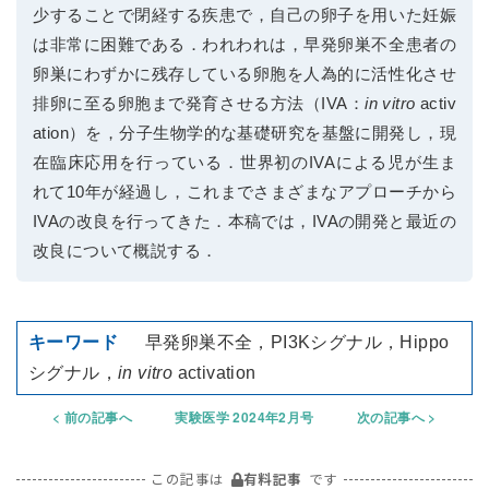
少することで閉経する疾患で，自己の卵子を用いた妊娠
は非常に困難である．われわれは，早発卵巣不全患者の
卵巣にわずかに残存している卵胞を人為的に活性化させ
排卵に至る卵胞まで発育させる方法（IVA：
in vitro
activ
ation）を，分子生物学的な基礎研究を基盤に開発し，現
在臨床応用を行っている．世界初のIVAによる児が生ま
れて10年が経過し，これまでさまざまなアプローチから
IVAの改良を行ってきた．本稿では，IVAの開発と最近の
改良について概説する．
早発卵巣不全，PI3Kシグナル，Hippo
シグナル，
in vitro
activation
前の記事へ
実験医学 2024年2月号
次の記事へ
この記事は
有料記事
です