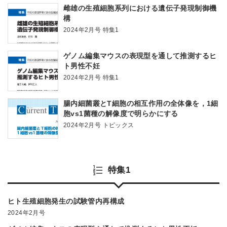
雌雄の生殖細胞系列における遺伝子発現制御機
構
2024年2月号 特集1
ゲノム編集マウスの表現型を通して推測するヒ
ト男性不妊
2024年2月号 特集1
腸内細菌叢とT細胞の相互作用の全体像を，1細
胞vs1菌種の解像度で明らかにする
2024年2月号 トピックス
特集1
ヒト生殖細胞発生の試験管内再構成
2024年2月号