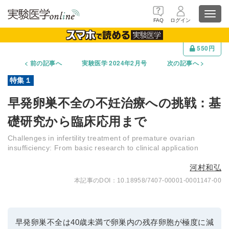
Toggl
FAQ
ログイン
navig
550円
前の記事へ
実験医学 2024年2月号
次の記事へ
早発卵巣不全の不妊治療への挑戦：基
礎研究から臨床応用まで
Challenges in infertility treatment of premature ovarian
insufficiency: From basic research to clinical application
河村和弘
10.18958/7407-00001-0001147-00
早発卵巣不全は40歳未満で卵巣内の残存卵胞が極度に減