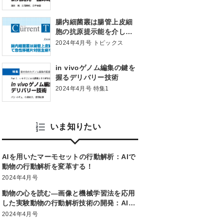
腸内細菌叢は腸管上皮細
胞の抗原提示能を介して
急性移植片対宿主病をコ
2024年4月号 トピックス
ントロールする
in vivoゲノム編集の鍵を
握るデリバリー技術
2024年4月号 特集1
いま知りたい
AIを用いたマーモセットの行動解析：AIで
動物の行動解析を変革する！
2024年4月号
動物の心を読む―画像と機械学習法を応用
した実験動物の行動解析技術の開発：AIで
動物の行動解析を変革する！
2024年4月号