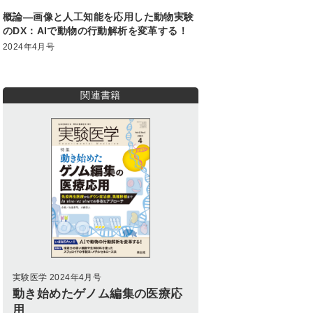
概論―画像と人工知能を応用した動物実験
のDX：AIで動物の行動解析を変革する！
2024年4月号
関連書籍
実験医学 2024年4月号
動き始めたゲノム編集の医療応
用