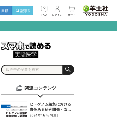
書籍
記事β
FAQ
ログイン
カート
関連コンテンツ
ヒトゲノム編集における
責任ある研究開発・臨床
応用に向けて
2024年4月号 特集1