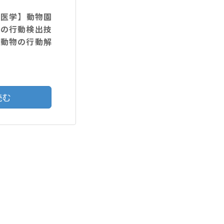
験医学】動物園
物の行動検出技
で動物の行動解
読む