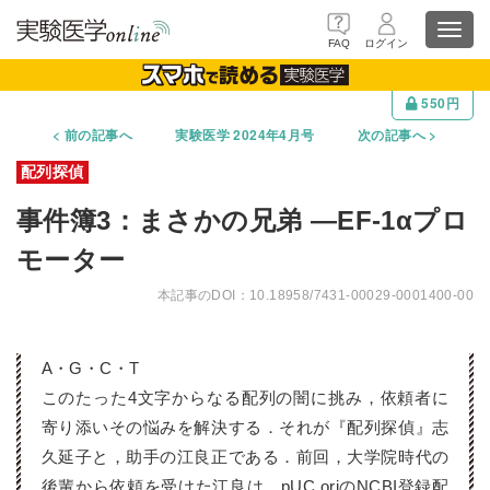
Toggl
FAQ
ログイン
navig
550円
前の記事へ
実験医学 2024年4月号
次の記事へ
事件簿3：まさかの兄弟 ―EF-1αプロ
モーター
10.18958/7431-00029-0001400-00
A・G・C・T
このたった4文字からなる配列の闇に挑み，依頼者に
寄り添いその悩みを解決する．それが『配列探偵』志
久延子と，助手の江良正である．前回，大学院時代の
後輩から依頼を受けた江良は，pUC oriのNCBI登録配