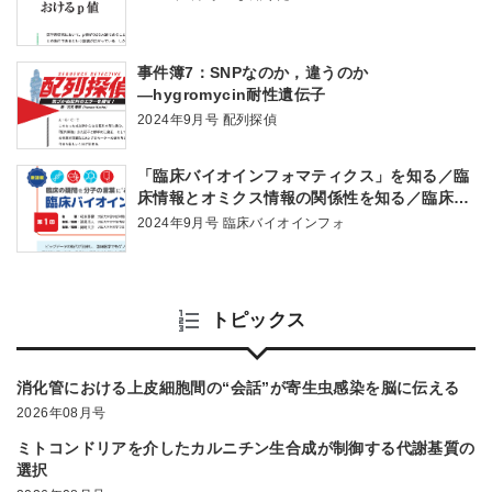
事件簿7：SNPなのか，違うのか
―hygromycin耐性遺伝子
2024年9月号 配列探偵
「臨床バイオインフォマティクス」を知る／臨
床情報とオミクス情報の関係性を知る／臨床バ
イオインフォマティクスにおけるデータ解析を
2024年9月号 臨床バイオインフォ
知る
トピックス
消化管における上皮細胞間の“会話”が寄生虫感染を脳に伝える
2026年08月号
ミトコンドリアを介したカルニチン生合成が制御する代謝基質の
選択