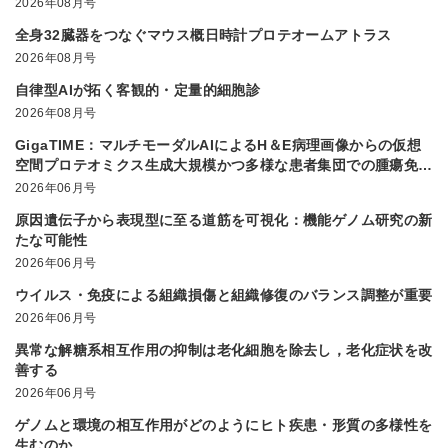
2026年08月号
全身32臓器をつなぐマウス概日時計プロテオームアトラス
2026年08月号
自律型AIが拓く客観的・定量的細胞診
2026年08月号
GigaTIME：マルチモーダルAIによるH＆E病理画像からの仮想
空間プロテオミクス生成大規模かつ多様な患者集団での腫瘍免疫
微小環境解析を実現
2026年06月号
原因遺伝子から表現型に至る道筋を可視化：機能ゲノム研究の新
たな可能性
2026年06月号
ウイルス・免疫による組織損傷と組織修復のバランス調整が重要
2026年06月号
異常な解糖系相互作用の抑制は老化細胞を除去し，老化症状を改
善する
2026年06月号
ゲノムと環境の相互作用がどのようにヒト疾患・形質の多様性を
生むのか