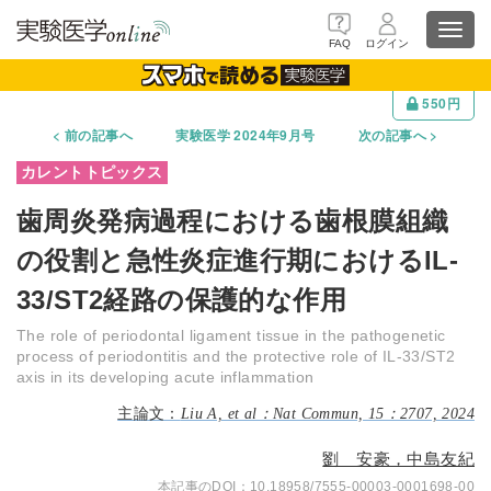
Toggl
FAQ
ログイン
navig
550円
前の記事へ
実験医学 2024年9月号
次の記事へ
歯周炎発病過程における歯根膜組織
の役割と急性炎症進行期におけるIL-
33/ST2経路の保護的な作用
The role of periodontal ligament tissue in the pathogenetic
process of periodontitis and the protective role of IL-33/ST2
axis in its developing acute inflammation
Liu A, et al：Nat Commun, 15：2707, 2024
劉 安豪，中島友紀
10.18958/7555-00003-0001698-00