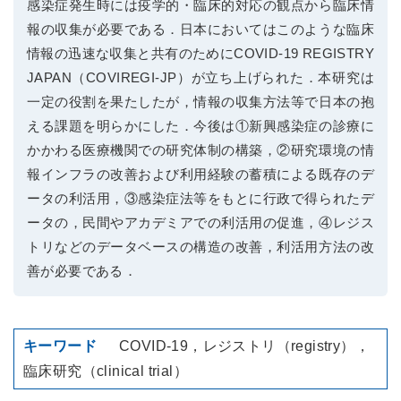
感染症発生時には疫学的・臨床的対応の観点から臨床情
報の収集が必要である．日本においてはこのような臨床
情報の迅速な収集と共有のためにCOVID-19 REGISTRY
JAPAN（COVIREGI-JP）が立ち上げられた．本研究は
一定の役割を果たしたが，情報の収集方法等で日本の抱
える課題を明らかにした．今後は①新興感染症の診療に
かかわる医療機関での研究体制の構築，②研究環境の情
報インフラの改善および利用経験の蓄積による既存のデ
ータの利活用，③感染症法等をもとに行政で得られたデ
ータの，民間やアカデミアでの利活用の促進，④レジス
トリなどのデータベースの構造の改善，利活用方法の改
善が必要である．
COVID-19，レジストリ（registry），
臨床研究（clinical trial）