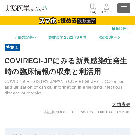
Toggl
FAQ
ログイン
navig
550円
前の記事へ
実験医学 2022年8月号
次の記事へ
COVIREGI-JPにみる新興感染症発生
時の臨床情報の収集と利活用
COVID-19 REGISTRY JAPAN（COVIREGI-JP）：Collection
and utilization of clinical information in emerging infectious
disease outbreaks
大曲貴夫
10.18958/7061-00001-0000206-00