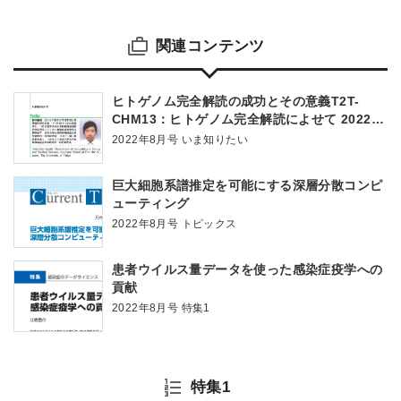
関連コンテンツ
ヒトゲノム完全解読の成功とその意義T2T-
CHM13：ヒトゲノム完全解読によせて 2022
年，未解読領域をついに克服！ヒトゲノムの完
2022年8月号 いま知りたい
全解読
巨大細胞系譜推定を可能にする深層分散コンピ
ューティング
2022年8月号 トピックス
患者ウイルス量データを使った感染症疫学への
貢献
2022年8月号 特集1
特集1