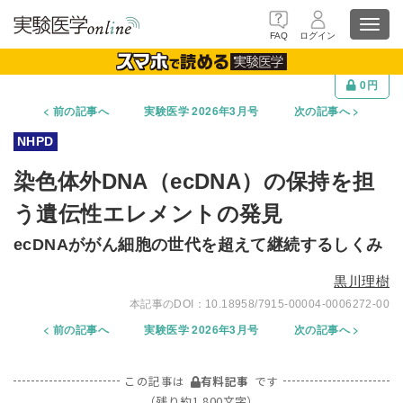
Toggl
FAQ
ログイン
navig
0円
前の記事へ
実験医学 2026年3月号
次の記事へ
染色体外DNA（ecDNA）の保持を担
う遺伝性エレメントの発見
ecDNAががん細胞の世代を超えて継続するしくみ
黒川理樹
10.18958/7915-00004-0006272-00
前の記事へ
実験医学 2026年3月号
次の記事へ
この記事は
有料記事
です
（残り約1,800文字）