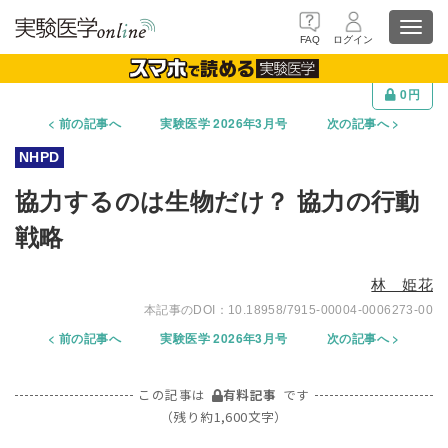
Toggl
FAQ
ログイン
navig
0円
前の記事へ
実験医学 2026年3月号
次の記事へ
協力するのは生物だけ？ 協力の行動
戦略
林 姫花
10.18958/7915-00004-0006273-00
前の記事へ
実験医学 2026年3月号
次の記事へ
この記事は
有料記事
です
（残り約1,600文字）