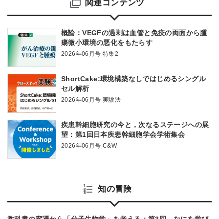
関連コンテンツ
概論：VEGFの過剰は血管と免疫の両面から腫
瘍微小環境の悪化をもたらす
2026年06月号 特集2
ShortCake:環境構築なしではじめるシングル
セル解析
2026年06月号 実験法
疾患幹細胞研究の今と，次なるステージへの展
望：第1回日本疾患幹細胞学会学術集会
2026年06月号 C&W
知の冒険
教科書の変遷から「分子生物学」を考える：第3回 なにを学び