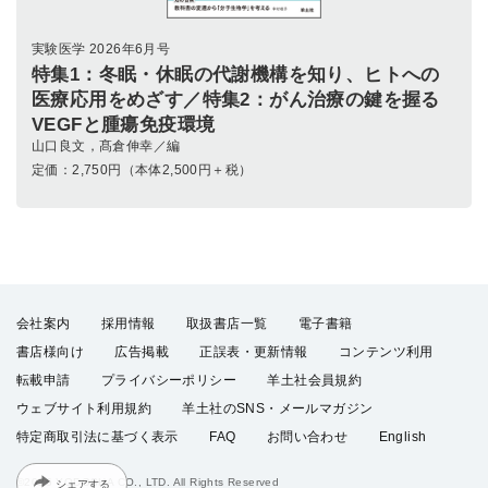
実験医学 2026年6月号
特集1：冬眠・休眠の代謝機構を知り、ヒトへの
医療応用をめざす／特集2：がん治療の鍵を握る
VEGFと腫瘍免疫環境
山口良文，髙倉伸幸／編
定価：
2,750
円（本体2,500円＋税）
会社案内
採用情報
取扱書店一覧
電子書籍
書店様向け
広告掲載
正誤表・更新情報
コンテンツ利用
転載申請
プライバシーポリシー
羊土社会員規約
ウェブサイト利用規約
羊土社のSNS・メールマガジン
特定商取引法に基づく表示
FAQ
お問い合わせ
English
シェアする
©2026 YODOSHA CO., LTD. All Rights Reserved