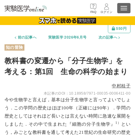
Toggl
FAQ
ログイン
navig
550円
前の記事へ
実験医学 2026年6月号
次の記事へ
教科書の変遷から「分子生物学」を
考える：第1回 生命の科学の始まり
中村桂子
10.18958/7971-00035-0006411-00
今や生物学と言えば，基本は分子生物学と言ってよいでしょ
う．この学問の歴史はほぼ100年（正確には90年）．学問の
歴史としてはそれほど長いとは言えない時間に急速な展開を
1）
しました．その中で生まれた『細胞の分子生物学』
とい
う，みごとな教科書を通して考えた21世紀の生命研究の歴史