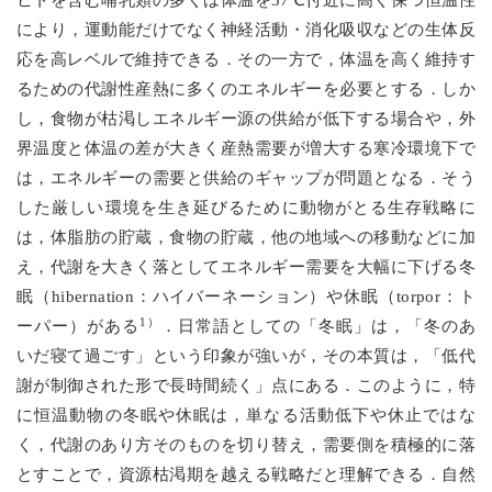
ヒトを含む哺乳類の多くは体温を37℃付近に高く保つ恒温性
により，運動能だけでなく神経活動・消化吸収などの生体反
応を高レベルで維持できる．その一方で，体温を高く維持す
るための代謝性産熱に多くのエネルギーを必要とする．しか
し，食物が枯渇しエネルギー源の供給が低下する場合や，外
界温度と体温の差が大きく産熱需要が増大する寒冷環境下で
は，エネルギーの需要と供給のギャップが問題となる．そう
した厳しい環境を生き延びるために動物がとる生存戦略に
は，体脂肪の貯蔵，食物の貯蔵，他の地域への移動などに加
え，代謝を大きく落としてエネルギー需要を大幅に下げる冬
眠（hibernation：ハイバーネーション）や休眠（torpor：ト
1）
ーパー）がある
．日常語としての「冬眠」は，「冬のあ
いだ寝て過ごす」という印象が強いが，その本質は，「低代
謝が制御された形で長時間続く」点にある．このように，特
に恒温動物の冬眠や休眠は，単なる活動低下や休止ではな
く，代謝のあり方そのものを切り替え，需要側を積極的に落
とすことで，資源枯渇期を越える戦略だと理解できる．自然