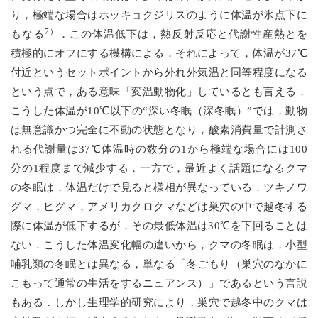
り，極端な場合はホッキョクジリスのように体温が氷点下に
7）
もなる
．この体温低下は，熱反射反応と代謝性産熱とを
積極的にオフにする機構による．それによって，体温が37℃
付近というセットポイントから外れ外気温と同等程度になる
という点で，ある意味「変温動物化」しているとも言える．
こうした体温が10℃以下の“深い冬眠（深冬眠）”では，動物
は無意識かつ完全に不動の状態となり，酸素消費量で計測さ
れる代謝量は37℃体温時の数分の1から極端な場合には100
分の1程度まで減少する．一方で，最近よく話題になるクマ
の冬眠は，体温だけで見ると様相が異なっている．ツキノワ
グマ，ヒグマ，アメリカクロクマなどは巣穴の中で越冬する
際に体温が低下するが，その最低体温は30℃を下回ることは
ない．こうした体温変化幅の違いから，クマの冬眠は，小型
哺乳類の冬眠とは異なる，単なる「冬ごもり（巣穴のなかに
こもって通常の生活をするニュアンス）」であるという言説
もある．しかし生理学的研究により，巣穴で越冬中のクマは