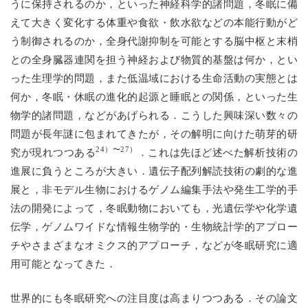
うに保持されるのか，といった神経科学的諸問題，冬眠に備
えて大きく変化する体重や食欲・飲水欲などの本能行動がど
う制御されるのか，全身代謝抑制を可能とする脳中枢と末梢
との全身臓器連関を担う神経および物質的基盤は何か，とい
った生理学的問題，また低温域における生命活動の実態とは
何か，冬眠・休眠の進化的起源と睡眠との関係，といった生
物学的諸問題，などがあげられる．こうした興味深い数々の
問題が長年謎に包まれてきたが，その解明に向けた萌芽的研
24）〜27）
究が現れつつある
．これは先ほど述べた解析技術の
進展に負うところが大きい．遺伝子配列解読技術の劇的な進
展と，非モデル生物におけるゲノム編集手法や発生工学的手
法の開発によって，冬眠動物においても，光遺伝学や化学遺
伝学，ゲノムワイドな情報生物学的・生物統計学的アプロー
チやさまざまなオミクス的アプローチ，などが冬眠研究に適
用可能となってきた．
世界的にも冬眠研究への注目度は高まりつつある．その論文