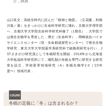
ジ，2026
山口良文：高校生時代に読んだ『精神と物質』（立花隆，利根
川進／著）をきっかけに生命科学研究に憧れ，京都大学理学部
へ．京都大学大学院生命科学研究科修了（1期生）．大学院で
は発生生物学を専攻した．博士（生命科学）．岡崎統合バイオ
サイエンスセンター（現・生命創成探究センター）で発生生物
学研究，東京大学大学院薬学系研究科で細胞死研究を行い，J
STさきがけ研究員として冬眠研究を開始．2018年から北海道
大学低温科学研究所にて，哺乳類の冬眠を専門に研究する研究
室を設立．学術変革領域研究（A）冬眠生物学2.0（’23年
度〜）領域代表．
冬眠の定義に「冬」は含まれるか？