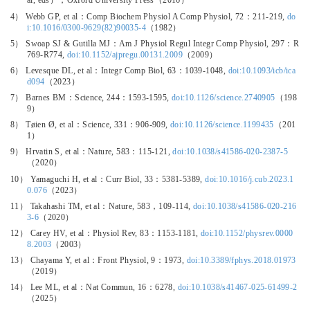
al, eds），Oxford University Press（2016）
4） Webb GP, et al：Comp Biochem Physiol A Comp Physiol, 72：211-219,
do
i:10.1016/0300-9629(82)90035-4
（1982）
5） Swoap SJ & Gutilla MJ：Am J Physiol Regul Integr Comp Physiol, 297：R
769-R774,
doi:10.1152/ajpregu.00131.2009
（2009）
6） Levesque DL, et al：Integr Comp Biol, 63：1039-1048,
doi:10.1093/icb/ica
d094
（2023）
7） Barnes BM：Science, 244：1593-1595,
doi:10.1126/science.2740905
（198
9）
8） Tøien Ø, et al：Science, 331：906-909,
doi:10.1126/science.1199435
（201
1）
9） Hrvatin S, et al：Nature, 583：115-121,
doi:10.1038/s41586-020-2387-5
（2020）
10） Yamaguchi H, et al：Curr Biol, 33：5381-5389,
doi:10.1016/j.cub.2023.1
0.076
（2023）
11） Takahashi TM, et al：Nature, 583，109-114,
doi:10.1038/s41586-020-216
3-6
（2020）
12） Carey HV, et al：Physiol Rev, 83：1153-1181,
doi:10.1152/physrev.0000
8.2003
（2003）
13） Chayama Y, et al：Front Physiol, 9：1973,
doi:10.3389/fphys.2018.01973
（2019）
14） Lee ML, et al：Nat Commun, 16：6278,
doi:10.1038/s41467-025-61499-2
（2025）