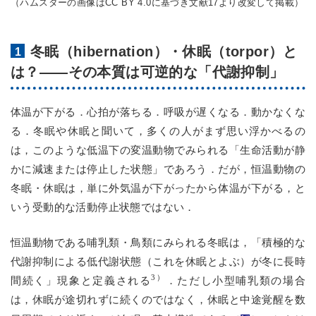
（ハムスターの画像はCC BY 4.0に基づき文献17より改変して掲載）
冬眠（hibernation）・休眠（torpor）と
は？――その本質は可逆的な「代謝抑制」
体温が下がる．心拍が落ちる．呼吸が遅くなる．動かなくな
る．冬眠や休眠と聞いて，多くの人がまず思い浮かべるの
は，このような低温下の変温動物でみられる「生命活動が静
かに減速または停止した状態」であろう．だが，恒温動物の
冬眠・休眠は，単に外気温が下がったから体温が下がる，と
いう受動的な活動停止状態ではない．
恒温動物である哺乳類・鳥類にみられる冬眠は，「積極的な
代謝抑制による低代謝状態（これを休眠とよぶ）が冬に長時
3）
間続く」現象と定義される
．ただし小型哺乳類の場合
は，休眠が途切れずに続くのではなく，休眠と中途覚醒を数