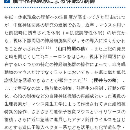
脳中枢神経系による休眠の制御
冬眠・休眠現象の理解への注目度が高まってきた理由の1つ
が，中枢神経回路の研究の進展である．近年，マウスを用い
た飢餓時に誘導される休眠（＝飢餓誘導性休眠）の研究か
ら，視床下部周辺の神経細胞集団が，その導入に深くかかわ
9）10）
山口裕嗣の稿
ることが示された
（
）．また上記の発見
と時を同じくしてQニューロンをはじめ，視床下部周辺に存
在するいくつかの特定の神経細胞群の操作によって，非冬眠
動物のマウスだけでなくラットにおいても，冬眠に似た低代
11）
櫻井らの稿
謝状態を誘導できることが報告された
（
）．
ここで重要なのは，熱放散の制御，熱産生の抑制，行動の変
化，心拍の制御などの自律神経機能の再編成といった複数の
生理要素が，マウス発生工学によって作出されてきた細胞種
特異的操作，さまざまな遺伝子改変マウスというリソースの
蓄積，さらに近年急速に進展したアデノ随伴ウイルスをはじ
めとする遺伝子導入ベクター系などを活用した化学遺伝学・