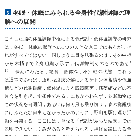
冬眠・休眠にみられる全身性代謝制御の理
解への展開
こうした脳の体温調節中枢による低代謝・低体温誘導の研究
は，冬眠・休眠の驚異への1つの大きな入口ではあるが，そ
れがすべてではない．同じように目を見張るのは，その中枢
1
から末梢まで全身組織が示す，代謝抑制そのものである
2）
．長期にわたる，絶食，低体温，不活動の状態．これら
は通常であれば，過剰な脂肪分解によるケトン体蓄積や低血
糖などの代謝破綻，低体温による臓器障害，筋萎縮などの不
具合を引き起こす条件である．にもかかわらず，冬眠動物は
この状況を何週間，あるいは何カ月も乗り切り，春の覚醒後
にはふたたび何事もなかったかのように，野山を駆け巡り活
動を再開する．ここには，単なる「代謝が落ちた結果」では
説明できないしくみがあると考えられる．神経回路による全