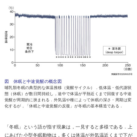
図 休眠と中途覚醒の概念図
哺乳類冬眠の典型的な体温推移（覚醒サイクル）．低体温・低代謝状
態（休眠）が数日間持続し，途中で体温が平熱近くまで回復する中途
覚醒が周期的に挟まれる．外気温や種によって休眠の深さ・周期は変
化するが，「休眠と中途覚醒の反復」が冬眠の基本構造である．
「冬眠」という語が指す現象は，一見すると多様である．上
にあげた小型冬眠動物は，多くは体温が外気温近くまで下が