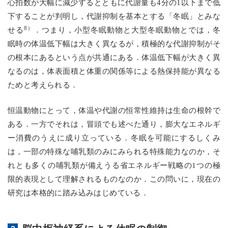
心拍数が大幅に減少するとともに代謝量も4分の1以下まで低
下することが判明し，代謝抑制を基本とする「冬眠」とみな
8）
せる
．つまり，小型冬眠動物と大型冬眠動物とでは，冬
眠時の体温低下幅は大きく異なるが，積極的な代謝抑制がそ
の根本にあるという点が共通にある．体温低下幅が大きく異
なるのは，体表面積と体重の関係等による熱保持能が異なる
ためと考えられる．
恒温動物にとって，体温や代謝の恒常性維持は生命の根幹で
ある．一方でそれは，冒頭でも述べた通り，膨大なエネルギ
ー消費のうえに成り立っている．冬眠を可能にするしくみ
は，一部の特殊な哺乳類のみにみられる特殊能力なのか，そ
れとも多くの哺乳類が備えうる省エネルギー戦略の1つの極
限的表現として理解されるものなのか．この問いに，現在の
研究は本格的に踏み込みはじめている．