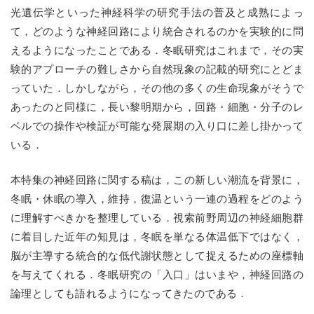
光遺伝学といった神経科学の研究手法の普及と成熟によっ
て，どのような神経回路により統合されるのかを実験的に問
えるようになったことである．冬眠研究はこれまで，その実
験的アプローチの難しさから自然現象の記載的研究にとどま
っていた．しかしながら，その他の多くの生命現象がそうで
あったのと同様に，長い黎明期から，回路・細胞・分子のレ
ベルでの操作や検証が可能な発展期の入り口に差し掛かって
いる．
本特集の神経回路に関する稿は，この新しい潮流を背景に，
冬眠・休眠の導入，維持，復温という一連の過程をどのよう
に理解すべきかを整理している．視索前野周辺の神経細胞群
に着目した近年の知見は，冬眠を単なる体温低下ではなく，
脳が主導する統合的な低代謝状態として捉えるための座標軸
を与えてくれる．冬眠研究の「入口」はいまや，神経回路の
論理としても語れるようになってきたのである．