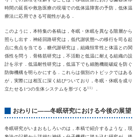
時間の延長や救急医療の現場での低体温障害の予防，低体温
療法に応用できる可能性がある．
このように，本特集の各稿は，冬眠・休眠を異なる階層から
照らし出す．神経回路研究は，低代謝状態への移行を司る起
点に焦点を当てる．糖代謝研究は，組織恒常性と体温との関
係性を問う．骨格筋研究は，不活動と低温に耐える組織の設
計を示す．低温耐性研究は，低温下でも細胞機能破綻を防ぐ
防御機構を明らかにする．これらは個別のトピックではある
が，実際には相互に深く結びついており，冬眠・休眠を成り
11）
立たせる1つの生体システムを形づくる
．
おわりに――冬眠研究における今後の展望
冬眠研究がいまおもしろいのは，本稿で紹介するような，現
象論の記載から詳細な神経・分子機構に踏み込む研究が，後