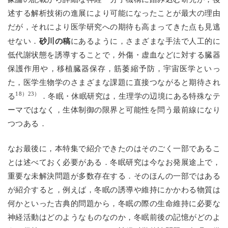
述する解析技術の進展により可能になったことが最大の理由
だが，それにより医学研究への期待も高まってきた点も見逃
砂川の稿
せない．
にあるように，さまざまな手法で人工的に
低代謝状態を誘導することで，外傷・虚血などに対する臓器
保護作用や，移植臓器保存，筋萎縮予防，宇宙医学といっ
た，医学生物学のさまざまな課題に直接つながると期待され
18）23）
る
．冬眠・休眠研究は，生理学の辺境にある特殊なテ
ーマではなく，生体制御の限界と可能性を問う最前線になり
つつある．
なお最後に，本特集で紹介できたのはそのごく一部であるこ
とは述べておく必要がある．冬眠研究は今なお発展途上で，
重要な未解決問題が多数存在する．そのほんの一部ではある
が紹介すると，例えば，冬眠の誘導や維持にかかわる物質は
何かといった古典的問題から，冬眠の際の生命維持に必要な
神経活動はどのようなものなのか，冬眠前後の記憶がどのよ