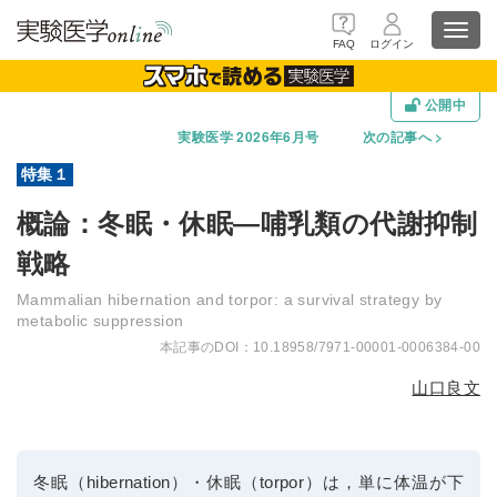
Toggl
FAQ
ログイン
navig
公開中
実験医学 2026年6月号
次の記事へ
概論：冬眠・休眠―哺乳類の代謝抑制
戦略
Mammalian hibernation and torpor: a survival strategy by
metabolic suppression
10.18958/7971-00001-0006384-00
山口良文
冬眠（hibernation）・休眠（torpor）は，単に体温が下