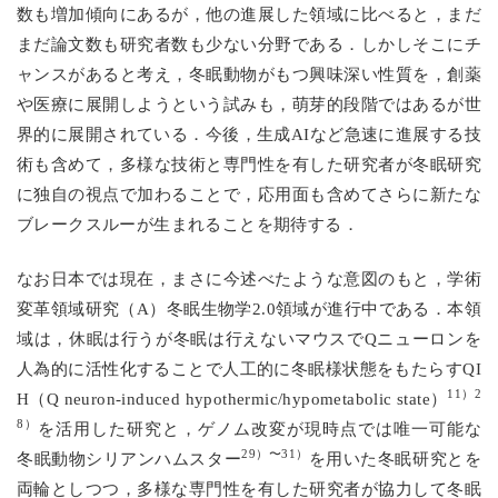
数も増加傾向にあるが，他の進展した領域に比べると，まだ
まだ論文数も研究者数も少ない分野である．しかしそこにチ
ャンスがあると考え，冬眠動物がもつ興味深い性質を，創薬
や医療に展開しようという試みも，萌芽的段階ではあるが世
界的に展開されている．今後，生成AIなど急速に進展する技
術も含めて，多様な技術と専門性を有した研究者が冬眠研究
に独自の視点で加わることで，応用面も含めてさらに新たな
ブレークスルーが生まれることを期待する．
なお日本では現在，まさに今述べたような意図のもと，学術
変革領域研究（A）冬眠生物学2.0領域が進行中である．本領
域は，休眠は行うが冬眠は行えないマウスでQニューロンを
人為的に活性化することで人工的に冬眠様状態をもたらすQI
11）2
H（Q neuron-induced hypothermic/hypometabolic state）
8）
を活用した研究と，ゲノム改変が現時点では唯一可能な
29）〜31）
冬眠動物シリアンハムスター
を用いた冬眠研究とを
両輪としつつ，多様な専門性を有した研究者が協力して冬眠