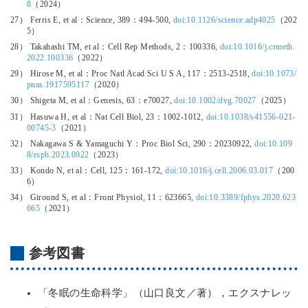
8
（2024）
27） Ferris E, et al：Science, 389：494-500,
doi:10.1126/science.adp4025
（202
5）
28） Takahashi TM, et al：Cell Rep Methods, 2：100336,
doi:10.1016/j.crmeth.
2022.100336
（2022）
29） Hirose M, et al：Proc Natl Acad Sci U S A, 117：2513-2518,
doi:10.1073/
pnas.1917595117
（2020）
30） Shigeta M, et al：Genesis, 63：e70027,
doi:10.1002/dvg.70027
（2025）
31） Hasuwa H, et al：Nat Cell Biol, 23：1002-1012,
doi:10.1038/s41556-021-
00745-3
（2021）
32） Nakagawa S & Yamaguchi Y：Proc Biol Sci, 290：20230922,
doi:10.109
8/rspb.2023.0922
（2023）
33） Kondo N, et al：Cell, 125：161-172,
doi:10.1016/j.cell.2006.03.017
（200
6）
34） Giround S, et al：Front Physiol, 11：623665,
doi:10.3389/fphys.2020.623
665
（2021）
参考図書
「冬眠の生命科学」（山口良文／著），エクスナレッ