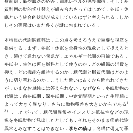
身制御，筋や臓器の応答，細胞レベルの保護機構，そして基
質利用の動的切り替えが組み合わさってはじめて，冬眠・休
眠という統合的状態が成立しているはずと考えられる．しか
しその実態はいまだ多くが謎に包まれている．
本特集の代謝関連稿は，この点を考えるうえで重要な視座を
提供する．まず，冬眠・休眠を全身性の現象として捉えると
き，避けて通れない問題が，エネルギー代謝の再編である．
冬眠中，生体は何を燃料として使うのか．どの組織の消費を
抑え，どの機能を維持するのか．糖代謝と脂質代謝はどのよ
うに切り替わるのか．こうした問いは古くから問われてきた
が，いまなお単純には答えられない．なぜなら，冬眠動物の
代謝は，前冬眠期，深冬眠期，中途覚醒期といった生理相に
1
よって大きく異なり，さらに動物種差も大きいからである
3）
．したがって，糖代謝異常やインスリン抵抗性などの現
象を冬眠動物で見出したとしても，それをそのまま病的代謝
李らの稿
異常とみなすことはできない．
は，冬眠に備えて季