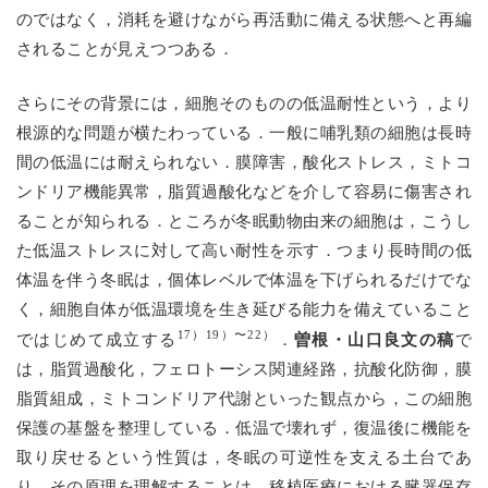
のではなく，消耗を避けながら再活動に備える状態へと再編
されることが見えつつある．
さらにその背景には，細胞そのものの低温耐性という，より
根源的な問題が横たわっている．一般に哺乳類の細胞は長時
間の低温には耐えられない．膜障害，酸化ストレス，ミトコ
ンドリア機能異常，脂質過酸化などを介して容易に傷害され
ることが知られる．ところが冬眠動物由来の細胞は，こうし
た低温ストレスに対して高い耐性を示す．つまり長時間の低
体温を伴う冬眠は，個体レベルで体温を下げられるだけでな
く，細胞自体が低温環境を生き延びる能力を備えていること
17）19）〜22）
曽根・山口良文の稿
ではじめて成立する
．
で
は，脂質過酸化，フェロトーシス関連経路，抗酸化防御，膜
脂質組成，ミトコンドリア代謝といった観点から，この細胞
保護の基盤を整理している．低温で壊れず，復温後に機能を
取り戻せるという性質は，冬眠の可逆性を支える土台であ
り，その原理を理解することは，移植医療における臓器保存