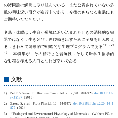
の諸問題の解明に取り組んでいる．まだ公表されていない多
数の興味深い研究が進行中であり，今後のさらなる進展にも
ご期待いただきたい．
冬眠・休眠は，生命が環境に追い込まれたときの消極的な撤
退ではなく，生き延び，再び動き出すために全身を組み換え
32）〜3
る，きわめて能動的で戦略的な生理プログラムである
4）
．本特集が，その精巧さと普遍性，そして医学生物学的
な射程を考える入口となれば幸いである．
文献
1） Ruf T & Geiser F：Biol Rev Camb Philos Soc, 90：891-926,
doi:10.1111/b
rv.12137
（2015）
2） Giroud S, et al：Front Physiol, 15：1441872,
doi:10.3389/fphys.2024.1441
872
（2024）
3） 「Ecological and Environmental Physiology of Mammals」（Withers PC, et