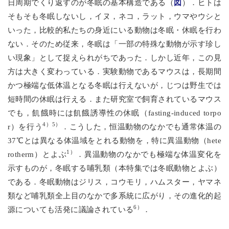
図
日周期でくり返すのが冬眠の基本構造である（
）．ヒトは
そもそも冬眠しないし，イヌ，ネコ，ラット，ウマやウシと
いった，比較的私たちの身近にいる動物は冬眠・休眠を行わ
ない．そのため従来，冬眠は「一部の特殊な動物が示す珍し
い現象」として捉えられがちであった．しかし近年，この見
方は大きく変わっている．実験動物であるマウスは，長期間
かつ極端な低体温となる冬眠は行えないが，じつは野生では
短時間の休眠は行える．また研究室で飼育されているマウス
でも，飢餓時には飢餓誘導性の休眠（fasting-induced torpo
4）5）
r）を行う
．こうした，恒温動物のなかでも通常体温の
37℃とは異なる体温域をとれる動物を，特に異温動物（hete
1）
rotherm）とよぶ
．異温動物のなかでも極端な体温変化を
示すものが，冬眠する哺乳類（本特集では冬眠動物とよぶ）
である．冬眠動物はジリス，コウモリ，ハムスター，ヤマネ
類など哺乳類全上目のなかで多系統に広がり，その進化的起
6）
源についても活発に議論されている
．