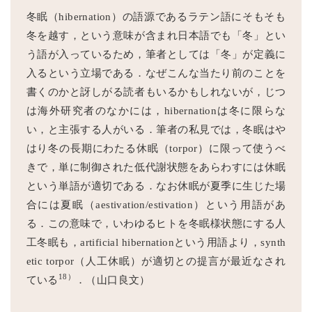
冬眠（hibernation）の語源であるラテン語にそもそも
冬を越す，という意味が含まれ日本語でも「冬」とい
う語が入っているため，筆者としては「冬」が定義に
入るという立場である．なぜこんな当たり前のことを
書くのかと訝しがる読者もいるかもしれないが，じつ
は海外研究者のなかには，hibernationは冬に限らな
い，と主張する人がいる．筆者の私見では，冬眠はや
はり冬の長期にわたる休眠（torpor）に限って使うべ
きで，単に制御された低代謝状態をあらわすには休眠
という単語が適切である．なお休眠が夏季に生じた場
合には夏眠（aestivation/estivation）という用語があ
る．この意味で，いわゆるヒトを冬眠様状態にする人
工冬眠も，artificial hibernationという用語より，synth
etic torpor（人工休眠）が適切との提言が最近なされ
18）
ている
．（山口良文）