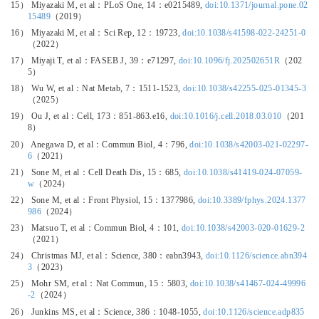
15） Miyazaki M, et al：PLoS One, 14：e0215489,
doi:10.1371/journal.pone.02
15489
（2019）
16） Miyazaki M, et al：Sci Rep, 12：19723,
doi:10.1038/s41598-022-24251-0
（2022）
17） Miyaji T, et al：FASEB J, 39：e71297,
doi:10.1096/fj.202502651R
（202
5）
18） Wu W, et al：Nat Metab, 7：1511-1523,
doi:10.1038/s42255-025-01345-3
（2025）
19） Ou J, et al：Cell, 173：851-863.e16,
doi:10.1016/j.cell.2018.03.010
（201
8）
20） Anegawa D, et al：Commun Biol, 4：796,
doi:10.1038/s42003-021-02297-
6
（2021）
21） Sone M, et al：Cell Death Dis, 15：685,
doi:10.1038/s41419-024-07059-
w
（2024）
22） Sone M, et al：Front Physiol, 15：1377986,
doi:10.3389/fphys.2024.1377
986
（2024）
23） Matsuo T, et al：Commun Biol, 4：101,
doi:10.1038/s42003-020-01629-2
（2021）
24） Christmas MJ, et al：Science, 380：eabn3943,
doi:10.1126/science.abn394
3
（2023）
25） Mohr SM, et al：Nat Commun, 15：5803,
doi:10.1038/s41467-024-49996
-2
（2024）
26） Junkins MS, et al：Science, 386：1048-1055,
doi:10.1126/science.adp835