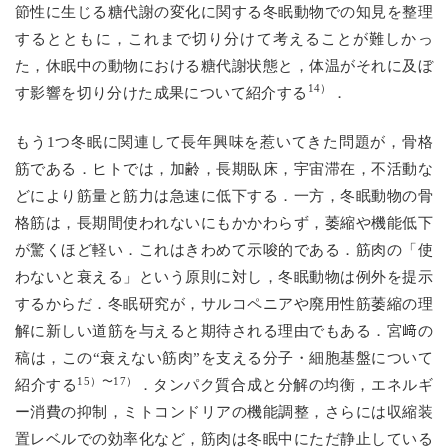
節性に生じる糖代謝の変化に関する冬眠動物での知見を整理
するとともに，これまで切り分けて考えることが難しかっ
た，休眠中の動物における糖代謝状態と，体温がそれに及ぼ
14）
す影響を切り分けた成果について紹介する
．
もう1つ冬眠に関連して長年興味を惹いてきた問題が，骨格
筋である．ヒトでは，加齢，長期臥床，宇宙滞在，不活動な
どにより筋量と筋力は急速に低下する．一方，冬眠動物の骨
格筋は，長期間使われないにもかかわらず，萎縮や機能低下
が驚くほど軽い．これはきわめて示唆的である．筋肉の「使
わないと衰える」という原則に対し，冬眠動物は例外を提示
するからだ．冬眠研究が，サルコペニアや廃用性筋萎縮の理
解に新しい道筋を与えると期待される理由でもある．宮﨑の
稿は，この“衰えない筋肉”を支える分子・細胞基盤について
15）〜17）
紹介する
．タンパク質合成と分解の均衡，エネルギ
ー消費の抑制，ミトコンドリアの機能調整，さらには収縮装
置レベルでの効率化など，筋肉は冬眠中にただ静止している