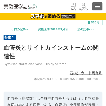
Toggl
FAQ
ログイン
navig
550円
前の記事へ
実験医学 2021年3月号
次の記事へ
血管炎とサイトカインストームの関
連性
Cytokine storm and vasculitis syndrome
石橋知彦，中岡良和
10.18958/6765-00001-0000698-00
血管炎（症候群）は全身性血管炎ともよばれ，血管壁を
炎症の場とする疾患である．血管壁に免疫細胞が接着・