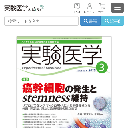
Toggl
FAQ
ログイン
カート
navig
書籍
記事β