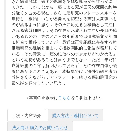
きた癌研究は，癌化の原因を多様な観点から詳らかにし
てきた．しかしながら，癌による死が国民の死因の約半
分近くを占める現在，さらに癌研究のブレークスルーを
期待し，根治につながる発見を切望する声は大変強いも
のがあるように思う．その声に応える新機軸として注目
される癌幹細胞は，その存在が示唆されて早や長日の感
があるものの，実のところ数年前までは研究論文が年間
１桁台で推移していたが，最近は正常組織に存在する幹
細胞研究の進展と相まって指数関数的に報告が増加して
いる．その背景に「癌の根治への手掛かりがつかめる」
という期待があることは言うまでもない．ただ，未だに
癌幹細胞の全容は解明されておらず，その存在自体が議
論にあがることさえある．本特集では，海外の研究者の
報告を交えながら，アップデートし続ける癌細胞研究の
最先端を紹介したいと思う．
※本書の正誤表は
こちら
をご参照下さい．
目次・内容紹介
購入方法・送料について
法人向け 購入のお問い合わせ