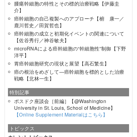
腫瘍幹細胞の特性とその標的治療戦略【伊藤圭
介】
癌幹細胞の自己複製へのアプローチ【椨 康一／
鹿川哲史／田賀哲也】
癌幹細胞の成立と初期化イベントの関連について
【佐谷秀行／神谷敏夫】
microRNAによる癌幹細胞の“幹細胞性”制御【下野
洋平】
胃癌幹細胞研究の現状と展望【高石繁生】
癌の根治をめざして—癌幹細胞を標的とした治療
戦略【北林一生】
特別記事
ポスドク座談会［前編］【@Washington
University in St. Louis, School of Medicine】
【Online Supplement Materialはこちら】
トピックス