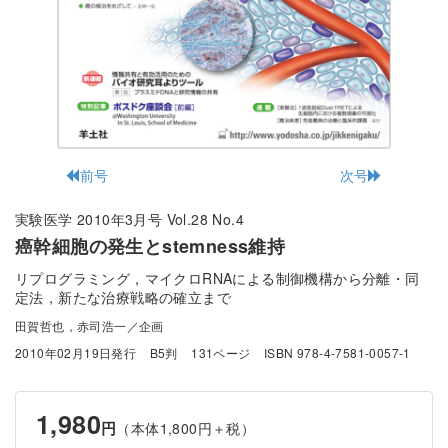
前号
次号
実験医学 2010年3月号 Vol.28 No.4
癌幹細胞の発生とstemness維持
リプログラミング，マイクロRNAによる制御機構から分離・同
定法，新たな治療戦略の確立まで
田賀哲也，赤司浩一／企画
2010年02月19日発行
B5判
131ページ
ISBN 978-4-7581-0057-1
1,980
円
（本体1,800円＋税）