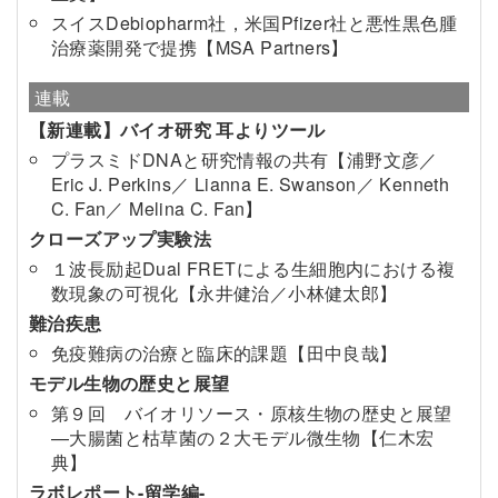
スイスDebiopharm社，米国Pfizer社と悪性黒色腫
治療薬開発で提携【MSA Partners】
連載
【新連載】バイオ研究 耳よりツール
プラスミドDNAと研究情報の共有【浦野文彦／
Eric J. Perkins／ Lianna E. Swanson／ Kenneth
C. Fan／ Melina C. Fan】
クローズアップ実験法
１波長励起Dual FRETによる生細胞内における複
数現象の可視化【永井健治／小林健太郎】
難治疾患
免疫難病の治療と臨床的課題【田中良哉】
モデル生物の歴史と展望
第９回 バイオリソース・原核生物の歴史と展望
—大腸菌と枯草菌の２大モデル微生物【仁木宏
典】
ラボレポート-留学編-