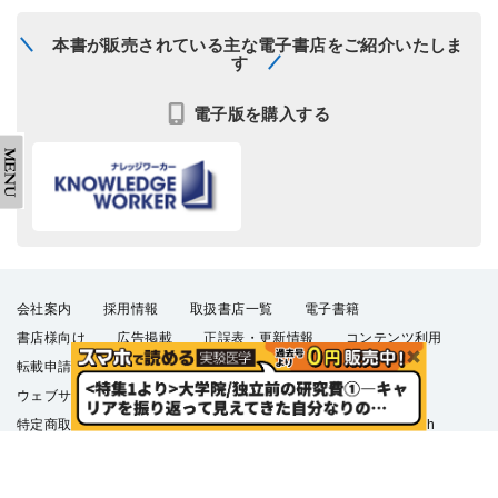
本書が販売されている主な電子書店をご紹介いたしま
す
電子版を購入する
会社案内
採用情報
取扱書店一覧
電子書籍
書店様向け
広告掲載
正誤表・更新情報
コンテンツ利用
転載申請
プライバシーポリシー
羊土社会員規約
ウェブサイト利用規約
羊土社のSNS・メールマガジン
特定商取引法に基づく表示
FAQ
お問い合わせ
English
©2026 YODOSHA CO., LTD. All Rights Reserved