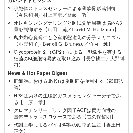
カレントトピックス
小胞体ストレスセンサーによる骨軟骨形成制御
【今泉和則／村上智彦／斎藤 敦】
オレキシンシグナリングと睡眠覚醒周期は脳内Aβ
量を制御する【山田 薫／David M. Holtzman】
爬虫類心臓発生と心室形態進化の分子メカニズム
【小柴和子／Benoit G. Bruneau／竹内 純】
Glycoprotein 2 （GP2） によるⅠ型繊毛を有する
細菌のM細胞特異的な取り込み【長谷耕二／大野博
司】
News & Hot Paper Digest
肝細胞におけるJNK1は脂肪肝を抑制する【武田弘
資】
H2Sは第３の生理的ガスメッセンジャー分子であ
る【上原 孝】
クロマチンリモデリング因子ACFは両方向性の二
量体型トランスロケースである【古久保哲朗】
代謝工学によるバイオ燃料の効率的生産【養王田
正文】