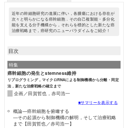
近年の幹細胞研究の進展に伴い，各腫瘍における存在が
次々と明らかになる癌幹細胞．その自己複製能・多分化
能を支える分子機構から，それらを標的とした新たな癌
治療戦略まで，癌研究のニューパラダイムをご紹介！
目次
特集
癌幹細胞の発生とstemness維持
リプログラミング，マイクロRNAによる制御機構から分離・同定
法，新たな治療戦略の確立まで
企画／田賀哲也，赤司浩一
■サマリーを表示する
概論—癌幹細胞を俯瞰する
—その起源から制御機構の解明，そして治療戦略
まで【田賀哲也／赤司浩一】