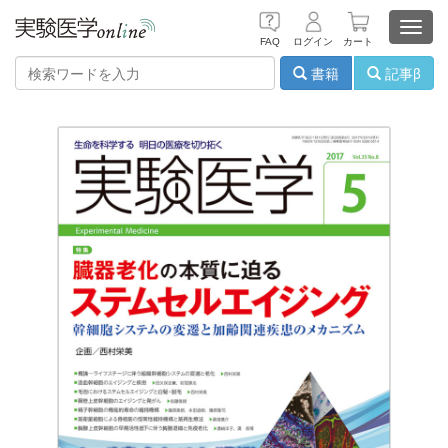
Toggl
FAQ
ログイン
カート
navig
書籍
記事β