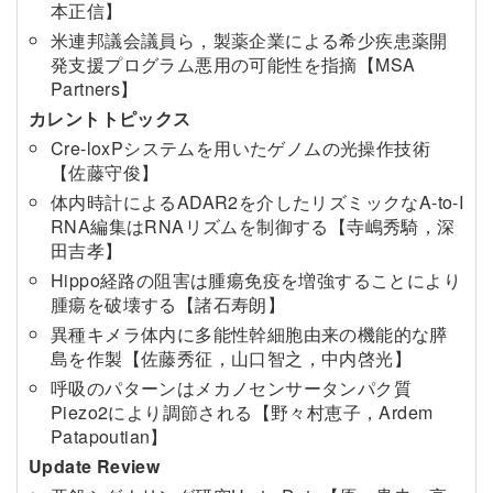
本正信】
米連邦議会議員ら，製薬企業による希少疾患薬開
発支援プログラム悪用の可能性を指摘【MSA
Partners】
カレントトピックス
Cre-loxPシステムを用いたゲノムの光操作技術
【佐藤守俊】
体内時計によるADAR2を介したリズミックなA-to-I
RNA編集はRNAリズムを制御する【寺嶋秀騎，深
田吉孝】
Hippo経路の阻害は腫瘍免疫を増強することにより
腫瘍を破壊する【諸石寿朗】
異種キメラ体内に多能性幹細胞由来の機能的な膵
島を作製【佐藤秀征，山口智之，中内啓光】
呼吸のパターンはメカノセンサータンパク質
Piezo2により調節される【野々村恵子，Ardem
Patapoutian】
Update Review