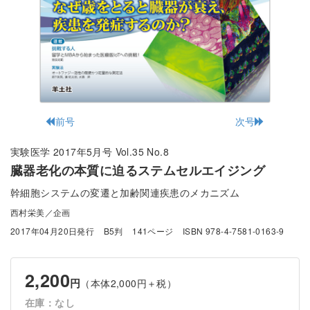
前号
次号
実験医学 2017年5月号 Vol.35 No.8
臓器老化の本質に迫るステムセルエイジング
幹細胞システムの変遷と加齢関連疾患のメカニズム
西村栄美／企画
2017年04月20日発行
B5判
141ページ
ISBN 978-4-7581-0163-9
2,200
円
（本体2,000円＋税）
在庫：なし