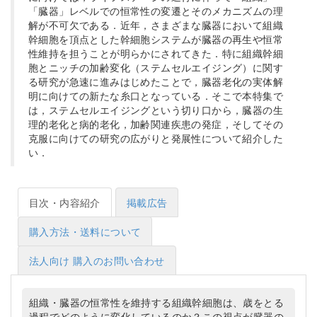
「臓器」レベルでの恒常性の変遷とそのメカニズムの理
解が不可欠である．近年，さまざまな臓器において組織
幹細胞を頂点とした幹細胞システムが臓器の再生や恒常
性維持を担うことが明らかにされてきた．特に組織幹細
胞とニッチの加齢変化（ステムセルエイジング）に関す
る研究が急速に進みはじめたことで，臓器老化の実体解
明に向けての新たな糸口となっている．そこで本特集で
は，ステムセルエイジングという切り口から，臓器の生
理的老化と病的老化，加齢関連疾患の発症，そしてその
克服に向けての研究の広がりと発展性について紹介した
い．
目次・内容紹介
掲載広告
購入方法・送料について
法人向け 購入のお問い合わせ
組織・臓器の恒常性を維持する組織幹細胞は、歳をとる
過程でどのように変化しているのか？この視点が臓器の