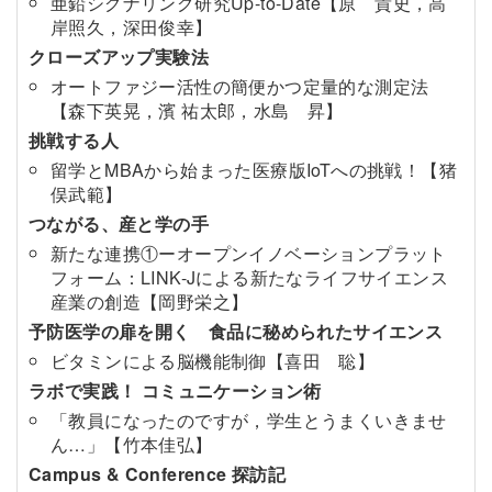
亜鉛シグナリング研究Up-to-Date【原 貴史，高
岸照久，深田俊幸】
クローズアップ実験法
オートファジー活性の簡便かつ定量的な測定法
【森下英晃，濱 祐太郎，水島 昇】
挑戦する人
留学とMBAから始まった医療版IoTへの挑戦！【猪
俣武範】
つながる、産と学の手
新たな連携①ーオープンイノベーションプラット
フォーム：LINK-Jによる新たなライフサイエンス
産業の創造【岡野栄之】
予防医学の扉を開く 食品に秘められたサイエンス
ビタミンによる脳機能制御【喜田 聡】
ラボで実践！ コミュニケーション術
「教員になったのですが，学生とうまくいきませ
ん…」【竹本佳弘】
Campus & Conference 探訪記