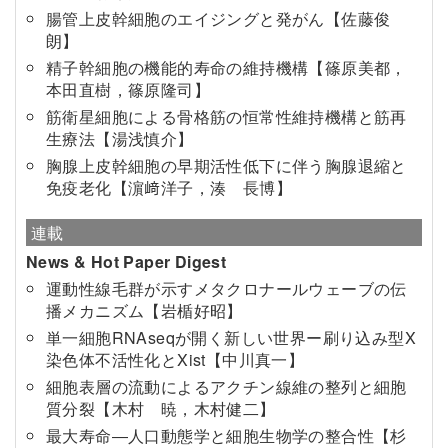
腸管上皮幹細胞のエイジングと発がん【佐藤俊
朗】
精子幹細胞の機能的寿命の維持機構【篠原美都，
本田直樹，篠原隆司】
筋衛星細胞による骨格筋の恒常性維持機構と筋再
生療法【湯浅慎介】
胸腺上皮幹細胞の早期活性低下に伴う胸腺退縮と
免疫老化【濵﨑洋子，湊 長博】
連載
News & Hot Paper Digest
運動性線毛群が示すメタクロナールウェーブの伝
播メカニズム【岩楯好昭】
単一細胞RNAseqが開く新しい世界ー刷り込み型X
染色体不活性化とXist【中川真一】
細胞表層の流動によるアクチン線維の整列と細胞
質分裂【木村 暁，木村健二】
最大寿命―人口動態学と細胞生物学の整合性【杉