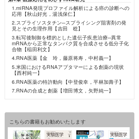
1.miRNA発現プロファイル解析による癌の診断への
応用【秋山好光，湯浅保仁】
2.スプライソスタチン─スプライシング阻害剤の発
見とその生理作用【吉田 稔】
3.転写後制御を標的とした遺伝子疾患治療─異常
mRNAから正常なタンパク質を合成させる低分子化
合物【稲田利文】
4.RNA医薬【金 玲，藤原将寿，中村義一】
5.米国におけるRNAアプタマーによる創薬の現状
【西村純一】
6.RNA医薬の特許動向【中登俊幸，平林加壽子】
7.RNAの合成と創薬【増田博文，矢野純一】
こちらの書籍もお勧めいたします