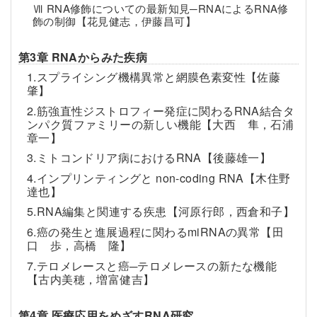
Ⅶ RNA修飾についての最新知見─RNAによるRNA修
飾の制御【花見健志，伊藤昌可】
第3章 RNAからみた疾病
1.スプライシング機構異常と網膜色素変性【佐藤
肇】
2.筋強直性ジストロフィー発症に関わるRNA結合タ
ンパク質ファミリーの新しい機能【大西 隼，石浦
章一】
3.ミトコンドリア病におけるRNA【後藤雄一】
4.インプリンティングと non-coding RNA【木住野
達也】
5.RNA編集と関連する疾患【河原行郎，西倉和子】
6.癌の発生と進展過程に関わるmiRNAの異常【田
口 歩，高橋 隆】
7.テロメレースと癌─テロメレースの新たな機能
【古内美穂，増富健吉】
第4章 医療応用をめざすRNA研究