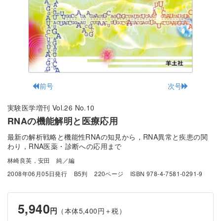
前号
次号
実験医学増刊 Vol.26 No.10
RNAの機能解明と医療応用
最新の解析戦略と機能性RNAの知見から，RNA異常と疾患の関
わり，RNA医薬・診断への応用まで
林崎良英，安田 純／編
2008年06月05日発行
B5判
220ページ
ISBN 978-4-7581-0291-9
5,940
円
（本体5,400円＋税）