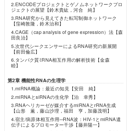
2.ENCODEプロジェクトとゲノムネットワークプロ
ジェクトの展望【鈴木貴紘，河合 純】
3.RNA研究から見えてきた転写制御ネットワーク
【窪崎敦隆，鈴木治和】
4.CAGE（cap analysis of gene expression）法【森
田良治】
5.次世代シークエンサーによるRNA研究の新展開
【前田倫広】
6.タンパク質ﾐRNA相互作用の解析技術【金森
睦】
第2章 機能性RNAの生理学
1.miRNA概論：最近の知見【安田 純】
2.miRNAとsiRNAの生化学【泊 幸秀】
3.RNAヘリカーゼが媒介するmiRNAとrRNA生成
【山形 薫，藤山沙理，福田 亨，加藤茂明】
4.宿主/病原体相互作用─RNA波：HIV-1とmiRNA遺
伝子によるプロモーター干渉【藤井陽一】