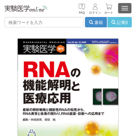
Toggl
FAQ
ログイン
カート
navig
書籍
記事β