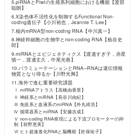
5.piRNAとPiwiの生殖系列細胞における機能【渡部
聡朗】
6.X染色体不活性化を制御するFunctional Non-
coding遺伝子【小川裕也，Jeannie T. Lee】
7.核内mRNA型non-coding RNA【中川真一】
8.神経幹細胞の生物学とnon-coding RNA【栃谷史
郎】
9.miRNAとエピジェネティクス【渡邉すぎ子，赤星
慎一，渡邊丈久，中尾光善】
10.パラミューテーションとRNA─RNAは遺伝情報
物質となり得るか【川野光興】
11.海外で進む重要研究課題
Ⅰ miRNAアトラス【高橋由香里】
Ⅱ 神経系とmiRNA【長谷川由紀】
Ⅲ 免疫系と血液系のmiRNA【外丸靖浩】
Ⅳ 循環器系とmiRNA【安藤吉成】
Ⅴ non-coding RNA発現による下流プロモーターの抑
制【前野恵美】
Ⅵ ヒト超速進化RNAと脳機能【於保祐子】