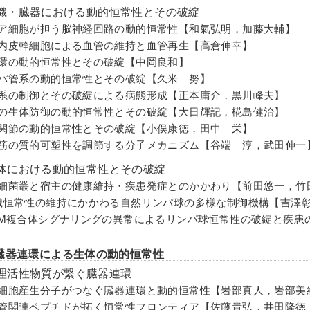
織・臓器における動的恒常性とその破綻
リア細胞が担う脳神経回路の動的恒常性【和氣弘明，加藤大輔】
管内皮幹細胞による血管の維持と血管再生【高倉伸幸】
循環の動的恒常性とその破綻【中岡良和】
ンパ管系の動的恒常性とその破綻【久米 努】
血系の制御とその破綻による病態形成【正本庸介，黒川峰夫】
膚の生体防御の動的恒常性とその破綻【大日輝記，椛島健治】
・関節の動的恒常性とその破綻【小俣康徳，田中 栄】
格筋の質的可塑性を調節する分子メカニズム【谷端 淳，武田伸一
体における動的恒常性とその破綻
内細菌叢と宿主の健康維持・疾患発症とのかかわり【前田悠一，竹
組織恒常性の維持にかかわる自然リンパ球の多様な制御機構【吉澤
CBM複合体シグナリングの異常によるリンパ球恒常性の破綻と疾患
臓器連環による生体の動的恒常性
理活性物質が繋ぐ臓器連環
肪細胞産生分子がつなぐ臓器連環と動的恒常性【岩部真人，岩部美
化管関連ペプチドが拓く恒常性フロンティア【佐藤貴弘，井田隆