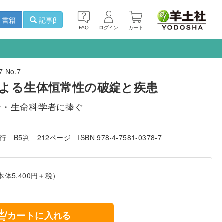
書籍
記事β
FAQ
ログイン
カート
 No.7
よる生体恒常性の破綻と疾患
者・生命科学者に捧ぐ
発行
B5判
212ページ
ISBN 978-4-7581-0378-7
本体5,400円＋税）
カートに入れる