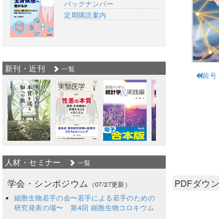
バックナンバー
定期購読案内
新刊・近刊
一覧
前号
人材・セミナー
一覧
学会・シンポジウム
PDFダウ
（07/27更新）
細胞生物若手の会〜若手による若手のための
研究発表の場〜 第4回 細胞生物コロキウム