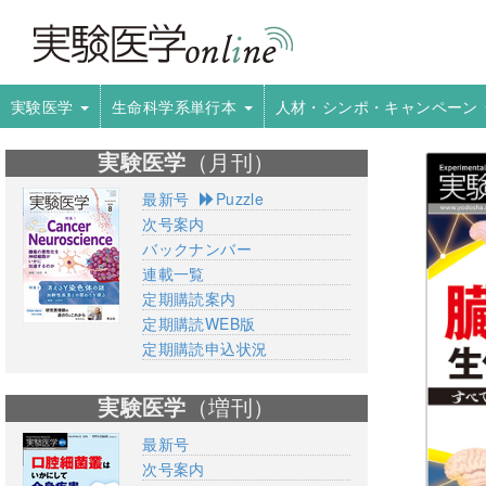
実験医学
生命科学系単行本
人材・シンポ・キャンペーン
実験医学
（月刊）
最新号
Puzzle
次号案内
バックナンバー
連載一覧
定期購読案内
定期購読WEB版
定期購読申込状況
実験医学
（増刊）
最新号
次号案内