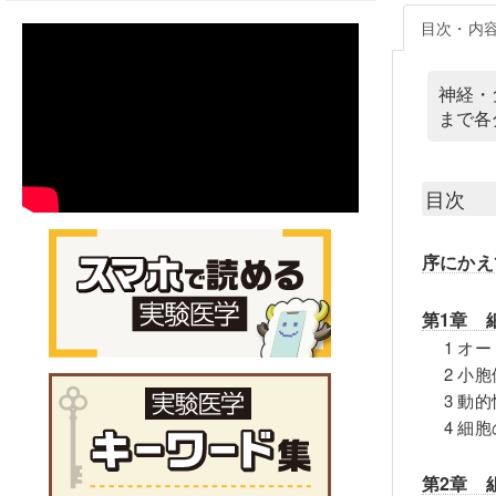
目次・内
神経・
まで各
目次
序にかえ
第1章 
1 オ
2 小
3 動
4 細
第2章 