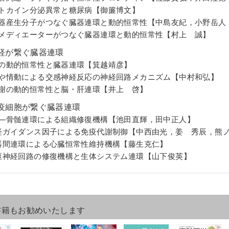
パトカイン分泌異常と糖尿病【御簾博文】
動器産生分子がつなぐ臓器連環と動的恒常性【中島友紀，小野岳人
質メディエーターがつなぐ臓器連環と動的恒常性【村上 誠】
経が繋ぐ臓器連環
食の動的恒常性と臓器連環【箕越靖彦】
理や情動による交感神経反応の神経回路メカニズム【中村和弘】
代謝の動的恒常性と脳・肝連環【井上 啓】
疫細胞が繋ぐ臓器連環
織—骨髄連環による組織修復機構【池田直輝，田中正人】
神経ガイダンス因子による免疫代謝制御【中西由光，姜 秀辰，熊ノ
臓器間連環による心臓恒常性維持機構【藤生克仁】
中枢神経回路の修復機構と生体システム連環【山下俊英】
書籍もお勧めいたします