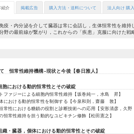
容紹介
掲載広告
購入方法・送料について
法人向け 購
免疫・内分泌を介して臓器は常に会話し，生体恒常性を維持
分野の最前線が繋がり，これからの「疾患」克服に向けた戦
て 恒常性維持機構−現状と今後【春日雅人】
細胞における動的恒常性とその破綻
ートファジーによる細胞内恒常性維持【坂巻純一，水島 昇】
胞体における動的恒常性を制御する【今泉和則，齋藤 敦】
的恒常性における糖鎖の役割と診断技術への応用【安形清彦，久野
胞の恒常性維持を担う動的なユビキチン修飾【松田憲之】
組織・臓器，個体における動的恒常性とその破綻