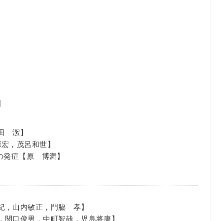
】
田 潔】
彰宏，茂呂和世】
の発症【原 博満】
紀，山内敏正，門脇 孝】
徳，関口俊男，中町智哉，児島将康】