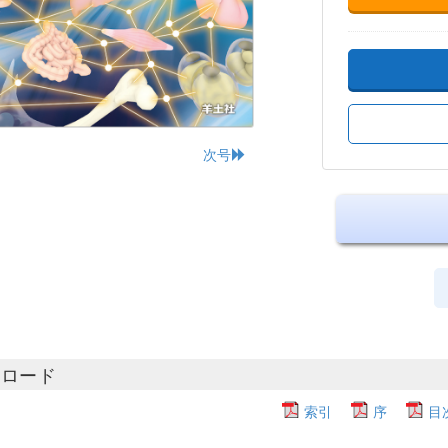
次号
ンロード
索引
序
目