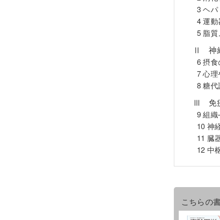
3 ヘ
4 運
5 脂
Ⅱ 神
6 摂
7 心
8 糖
Ⅲ 免
9 組
10 
11 
12 
こちらの