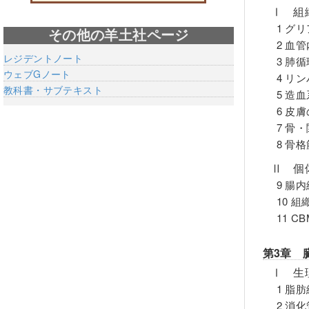
Ⅰ 組
1 グ
その他の羊土社ページ
2 血
レジデントノート
3 肺
ウェブGノート
4 リ
教科書・サブテキスト
5 造
6 皮
7 骨
8 骨
Ⅱ 個
9 腸
10 
11 
第3章 
Ⅰ 生
1 脂
2 消