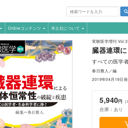
Onlineコンテンツ
羊土社について
実験医学増刊 Vol.37
臓器連環に
すべての医学
春日雅人／編
2019年04月19日
5,940
円
（
在庫：あり