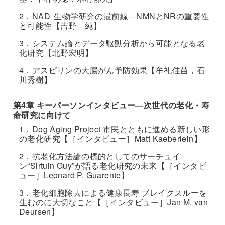
+
2．NAD
生物学研究の最前線―NMNとNRの重要性
と可能性【吉野 純】
3．システム論とデータ駆動分析から可能となる老
化研究【北野宏明】
4．アスピリンの大腸がん予防効果【牟礼佳苗，石
川秀樹】
第4章 キーパーソンインタビュー―次世代の老化・寿
命研究に向けて
1．Dog Aging Project 市民とともに進める新しい形
の老化研究【［インタビュー］Matt Kaeberlein】
2．抗老化方法論の標的としてのサーチュイ
ン“Sirtuin Guy”が語る老化研究の未来【［インタビ
ュー］Leonard P. Guarente】
3．老化細胞除去による健康長寿 ブレイクスルーを
生むのに大切なこと【［インタビュー］Jan M. van
Deursen】