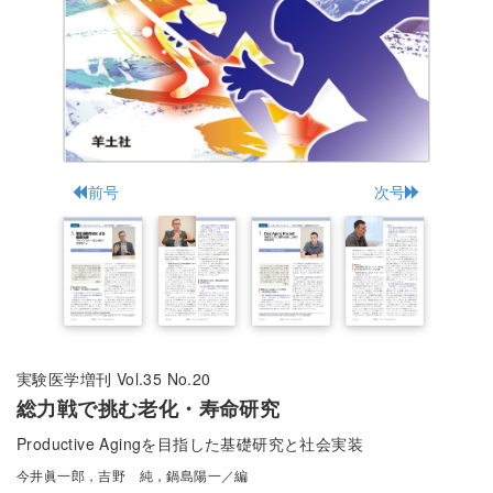
前号
次号
実験医学増刊 Vol.35 No.20
総力戦で挑む老化・寿命研究
Productive Agingを目指した基礎研究と社会実装
今井眞一郎，吉野 純，鍋島陽一／編