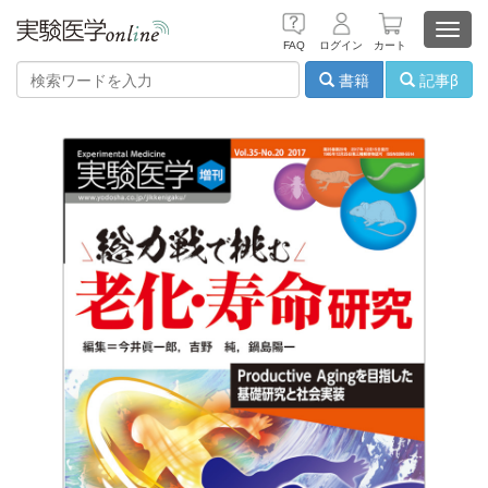
Toggl
FAQ
ログイン
カート
navig
書籍
記事β