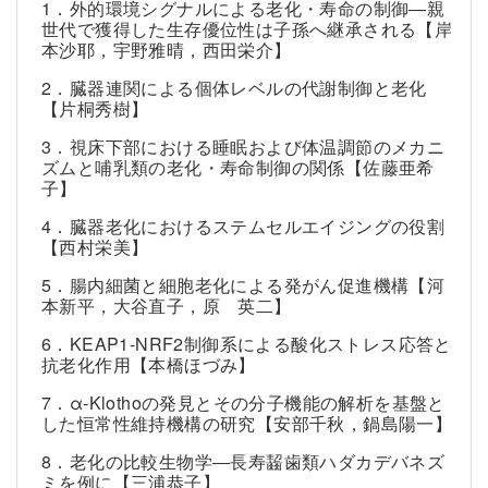
1．外的環境シグナルによる老化・寿命の制御―親
世代で獲得した生存優位性は子孫へ継承される【岸
本沙耶，宇野雅晴，西田栄介】
2．臓器連関による個体レベルの代謝制御と老化
【片桐秀樹】
3．視床下部における睡眠および体温調節のメカニ
ズムと哺乳類の老化・寿命制御の関係【佐藤亜希
子】
4．臓器老化におけるステムセルエイジングの役割
【西村栄美】
5．腸内細菌と細胞老化による発がん促進機構【河
本新平，大谷直子，原 英二】
6．KEAP1-NRF2制御系による酸化ストレス応答と
抗老化作用【本橋ほづみ】
7．α-Klothoの発見とその分子機能の解析を基盤と
した恒常性維持機構の研究【安部千秋，鍋島陽一】
8．老化の比較生物学―長寿齧歯類ハダカデバネズ
ミを例に【三浦恭子】