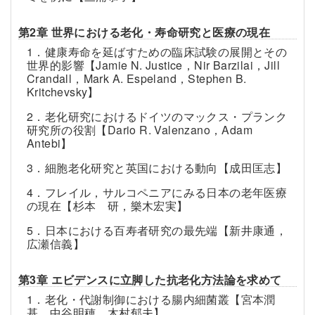
第2章 世界における老化・寿命研究と医療の現在
1．健康寿命を延ばすための臨床試験の展開とその
世界的影響【Jamie N. Justice，Nir Barzilai，Jill
Crandall，Mark A. Espeland，Stephen B.
Kritchevsky】
2．老化研究におけるドイツのマックス・プランク
研究所の役割【Dario R. Valenzano，Adam
Antebi】
3．細胞老化研究と英国における動向【成田匡志】
4．フレイル，サルコペニアにみる日本の老年医療
の現在【杉本 研，樂木宏実】
5．日本における百寿者研究の最先端【新井康通，
広瀬信義】
第3章 エビデンスに立脚した抗老化方法論を求めて
1．老化・代謝制御における腸内細菌叢【宮本潤
基，中谷明穂，木村郁夫】