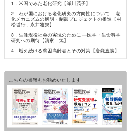
1．米国でみた老化研究【瀬川茂子】
2．わが国における老化研究の方向性について ―老
化メカニズムの解明・制御プロジェクトの推進【村
松哲行，永井雅規】
3．生涯現役社会の実現のために ―医学・生命科学
研究への期待【清家 篤】
4．増え続ける貧困高齢者とその対策【唐鎌直義】
こちらの書籍もお勧めいたします