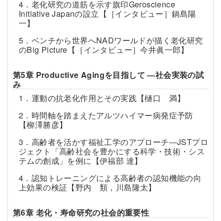
4．老化研究の道筋を示す旗印Geroscience
Initiative Japanの設立【［インタビュー］鍋島陽
一】
5．ベンチから世界へNADワールドが描く老化研究
のBig Picture【［インタビュー］今井眞一郎】
第5章 Productive Agingを目指して ―社会実装の試
み
1．運動の抗老化作用とその実践【樋口 満】
2．時間軸を踏まえたアルツハイマー病発症予防
【柳澤勝彦】
3．高齢者を活かす福祉工学のアプローチ―JSTプロ
ジェクト「高齢社会を豊かにする科学・技術・シス
テムの創成」を例に【伊福部 達】
4．認知トレーニングによる高齢者の認知機能の向
上効果の検証【野内 類，川島隆太】
第6章 老化・寿命研究の社会的重要性