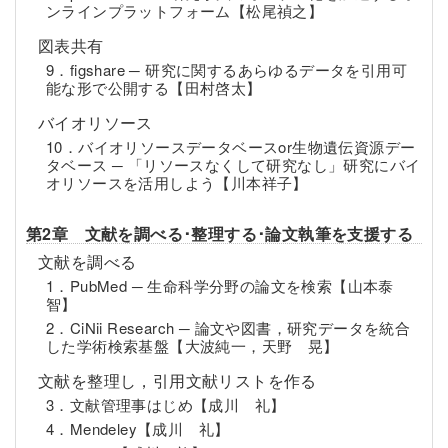
ンラインプラットフォーム【松尾禎之】
図表共有
9．figshare ─ 研究に関するあらゆるデータを引用可
能な形で公開する【田村啓太】
バイオリソース
10．バイオリソースデータベースor生物遺伝資源デー
タベース ─ 「リソースなくして研究なし」研究にバイ
オリソースを活用しよう【川本祥子】
第2章 文献を調べる･整理する･論文執筆を支援する
文献を調べる
1．PubMed ─ 生命科学分野の論文を検索【山本泰
智】
2．CiNii Research ─ 論文や図書，研究データを統合
した学術検索基盤【大波純一，天野 晃】
文献を整理し，引用文献リストを作る
3．文献管理事はじめ【成川 礼】
4．Mendeley【成川 礼】