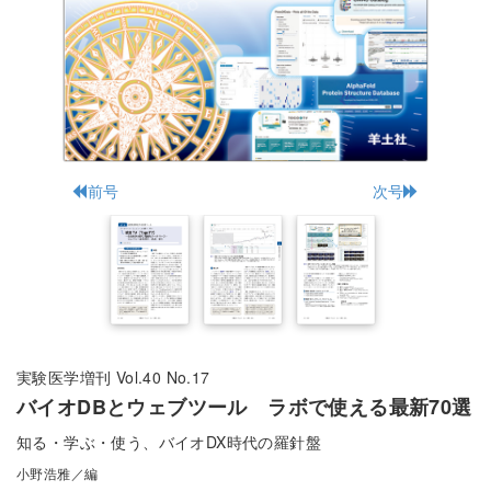
前号
次号
実験医学増刊 Vol.40 No.17
バイオDBとウェブツール ラボで使える最新70選
知る・学ぶ・使う、バイオDX時代の羅針盤
小野浩雅／編