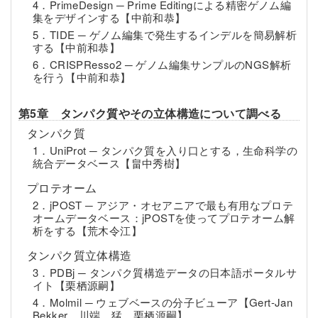
4．PrimeDesign ─ Prime Editingによる精密ゲノム編
集をデザインする【中前和恭】
5．TIDE ─ ゲノム編集で発生するインデルを簡易解析
する【中前和恭】
6．CRISPResso2 ─ ゲノム編集サンプルのNGS解析
を行う【中前和恭】
第5章 タンパク質やその立体構造について調べる
タンパク質
1．UniProt ─ タンパク質を入り口とする，生命科学の
統合データベース【畠中秀樹】
プロテオーム
2．jPOST ─ アジア・オセアニアで最も有用なプロテ
オームデータベース：jPOSTを使ってプロテオーム解
析をする【荒木令江】
タンパク質立体構造
3．PDBj ─ タンパク質構造データの日本語ポータルサ
イト【栗栖源嗣】
4．Molmil ─ ウェブベースの分子ビューア【Gert-Jan
Bekker，川端 猛，栗栖源嗣】