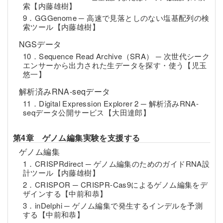
索【内藤雄樹】
9．GGGenome ─ 高速で見落としのない塩基配列の検
索ツール【内藤雄樹】
NGSデータ
10．Sequence Read Archive（SRA） ─ 次世代シーク
エンサーから出力された生データを探す・使う【児玉
悠一】
解析済みRNA-seqデータ
11．Digital Expression Explorer 2 ─ 解析済みRNA-
seqデータ公開サービス【大田達郎】
第4章 ゲノム編集実験を支援する
ゲノム編集
1．CRISPRdirect ─ ゲノム編集のためのガイドRNA設
計ツール【内藤雄樹】
2．CRISPOR ─ CRISPR-Cas9によるゲノム編集をデ
ザインする【中前和恭】
3．inDelphi ─ ゲノム編集で発生するインデルを予測
する【中前和恭】