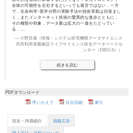
全体の可能性を左右するといっても過言ではない．一方
で，生命科学･医学分野の実験手法や技術革新は目覚まし
く，またインターネット技術の驚異的な進歩とともに，
その種類や対象，データ量は拡大の一途をたどってい
る．…
小野浩雅（情報・システム研究機構データサイエンス
共同利用基盤施設ライフサイエンス統合データベースセ
ンター（DBCLS））
続きを読む
PDFダウンロード
序にかえて
目次詳細
索引
目次・内容紹介
掲載広告
購入方法・送料について