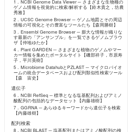
1．NCBI Genome Data Viewer ─ さまざまな生物種の
ゲノム情報を視覚的に検索/解析する【鈴木貴之，坊農
秀雅】
2．UCSC Genome Browser ─ ゲノム地図とその周辺
情報の可視化とその豊富なツールたち【森岡勝樹】
3．Ensembl Genome Browser ─ 膨大な情報が織りな
す最新の「アンサンブル」を一覧できるゲノムブラウ
ザ【仲地ゆたか】
4．Plant GARDEN ─ さまざまな植物のゲノムやマー
カー情報を集めたポータルサイト【磯部祥子，市原寿
子，平川英樹】
5．Microbiome DatahubとPZLAST ─ マイクロバイオ
ームの統合データベースおよび配列類似性検索ツール
【森 宙史】
遺伝子
6．NCBI RefSeq ─ 標準となる塩基配列およびアミノ
酸配列の包括的なデータセット【内藤雄樹】
7．GGRNA ─ あらゆるキーワードから遺伝子を検索
【内藤雄樹】
配列検索
8．NCBI BLAST ─ 塩基配列またはアミノ酸配列の検