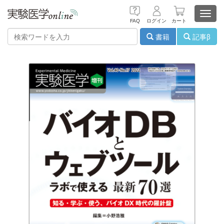
Toggl
FAQ
ログイン
カート
navig
書籍
記事β