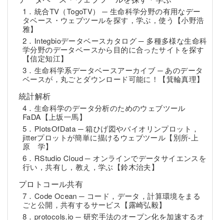
1．統合TV（TogoTV） ─ 生命科学分野の有用なデー
タベース・ウェブツールを探す，学ぶ，使う【小野浩
雅】
2．Integbioデータベースカタログ ─ 多種多様な生命科
学分野のデータベースから目的に合ったサイトを探す
【信定知江】
3．生命科学系データベースアーカイブ ─ あのデータ
ベースが，丸ごとダウンロード可能に！【箕輪真理】
統計解析
4．生命科学のデータ分析のためのウェブツール
FaDA【上坂一馬】
5．PlotsOfData ─ 箱ひげ図やバイオリンプロット，
jitterプロットが簡単に描けるウェブツール【別所-上
原 学】
6．RStudio Cloud ─ オンラインでデータサイエンスを
行い，共有し，教え，学ぶ【鈴木治夫】
プロトコール共有
7．Code Ocean ─ コード，データ，計算環境をまる
ごと公開，共有するサービス【露崎弘毅】
8．protocols.io ─ 研究手法のオープン化を加速するオ