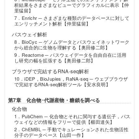
析結果をさまざまなビューでグラフィカルに表示【仲
里猛留】
7．Enrichr ─ さまざまな種類のデータベースに対して
エンリッチメント解析【仲里猛留】
パスウェイ解析
8．BioCyc ─ ゲノムデータとパスウェイネットワーク
から総合的に生物を理解する【奥田修二郎】
9．Reactome ─ パスウェイデータを自由自在に活用
し研究の幅を拡張する【奥田修二郎】
ブラウザで完結するRNA-seq解析
10．iDEP，BioJupies，RaNA-seq ─ ウェブブラウザ
で完結するRNA-seq解析ツール【安水良明】
第7章 化合物･代謝産物・糖鎖を調べる
化合物
1．PubChem ─ 化合物とそれに関与する遺伝子，パス
ウェイなどの情報をフリーで提供【櫛田達矢】
2．ChEMBL ─ 手動でキュレーションされた生物活性
分子のデータベース【山田一作】