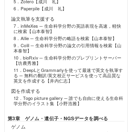
5．Zotero【成川 礼】
6．Paperpile【成川 礼】
論文執筆を支援する
7．inMeXes ─ 生命科学分野の英語表現を高速，軽快
に検索【山本泰智】
8．Allie ─ 生命科学分野の略語を検索【山本泰智】
9．Colil ─ 生命科学分野の論文の引用情報を検索【山
本泰智】
10．bioRxiv ─ 生命科学分野のプレプリントサーバー
【坊農秀雅】
11．DeepLとGrammarlyを使って最速で英文を執筆す
る ─ 無料の翻訳/英文校正サービスを使って高品質な
英文を作成する【井内仁志】
図を作成する
12．Togo picture gallery ─ 誰でも自由に使える生命科
学分野のイラスト集【小野浩雅】
第3章 ゲノム・遺伝子・NGSデータを調べる
ゲノム