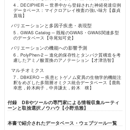
4．DECIPHER ─ 世界中から登録された神経発達症例
データベース：マイクロアレイ検査の強い味方【森貞
直哉】
バリエーションと多因子疾患・表現型
5．GWAS Catalog ─ 既報のGWAS・GWAS関連多型
のデータベース【寺尾知可史】
バリエーションの機能への影響予測
6．PolyPhen-2 ─ 進化的保存性とタンパク質構造を考
慮したアミノ酸置換のアノテーション【才津浩智】
マルチオミクス
7．DBKERO ─ 疾患ヒトゲノム変異の生物学的機能注
釈をめざした多階層オミクス統合データベース【鹿島
幸恵，鈴木絢子，中井謙太，鈴木 穣】
付録 DBやツールの専門家による情報収集ルーティ
ーンと取捨選択ノウハウ【小野浩雅】
本書で紹介されたデータベース・ウェブツール一覧