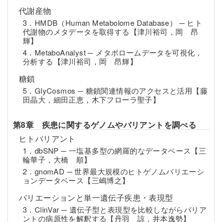
代謝産物
3．HMDB（Human Metabolome Database） ─ ヒト
代謝物のメタデータを取得する【津川裕司，岡 昂
輝】
4．MetaboAnalyst ─ メタボロームデータを可視化，
分析する【津川裕司，岡 昂輝】
糖鎖
5．GlyCosmos ─ 糖鎖関連情報のアクセスと活用【藤
田晶大，細田正恵，木下フローラ聖子】
第8章 疾患に関するゲノムやバリアントを調べる
ヒトバリアント
1．dbSNP ─ 一塩基多型の網羅的なデータベース【三
輪華子，大橋 順】
2．gnomAD ─ 世界最大規模のヒトゲノムバリエーシ
ョンデータベース【三嶋博之】
バリエーションと単一遺伝子疾患・表現型
3．ClinVar ─ 遺伝子型と表現型を比較しながらバリア
ントの病原性を解釈する【丹羽 諒，井本逸勢】