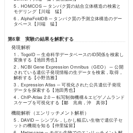
5．HOMCOS ─ タンパク質の結合立体構造の検索と
モデリング【川端 猛】
6．AlphaFoldDB ─ タンパク質の予測立体構造のデー
タベース【川端 猛】
第6章 実験の結果を解釈する
発現解析
1．TogoID ─ 生命科学データベースのID関係を検索し
変換する【池田秀也】
2．NCBI Gene Expression Omnibus（GEO） ─ 公開
されている遺伝子発現情報の生データを検索，取得，
解析する【小野浩雅】
3．Expression Atlas ─ 可視化された公共遺伝子発現
データを探索する【池田秀也】
4．ChIP-Atlas 2.0 ─ 転写制御機構＆エピゲノムランド
スケープを可視化する【鄒 兆南，沖 真弥】
機能解析（エンリッチメント解析）
5．DAVID ─ シンプル，しかし幅広い生物で遺伝子セ
ットの機能を知る【仲里猛留】
6．Metascape ─ モデル生物でのエンリッチメント解