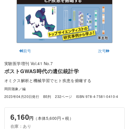
前号
次号
実験医学増刊 Vol.41 No.7
ポストGWAS時代の遺伝統計学
オミクス解析と機械学習でヒト疾患を俯瞰する
岡田随象／編
2023年04月20日発行
B5判
232ページ
ISBN 978-4-7581-0410-4
6,160
円
（本体5,600円＋税）
在庫：あり