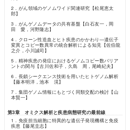
2．がん領域のゲノムワイド関連研究【松尾恵太
郎】
3．がんゲノムデータの共有基盤【白石友一，岡
田 愛，河野隆志】
4．クローン性造血とヒト疾患のかかわり―遺伝子
変異とコピー数異常の統合解析による知見【佐伯龍
之介，小川誠司】
5．精神疾患の発症におけるゲノムコピー数バリア
ントの関与【古川佐和子，久島 周，尾崎紀夫】
6．長鎖シークエンス技術を用いたヒトゲノム解析
【藤本明洋，池本 滉】
7．集団ゲノム情報にもとづく同類交配の検討【山
本賢一】
第3章 オミクス解析と疾患病態研究の最前線
1．免疫担当細胞に特異的な遺伝子発現機構と免疫
疾患【藤尾圭志】