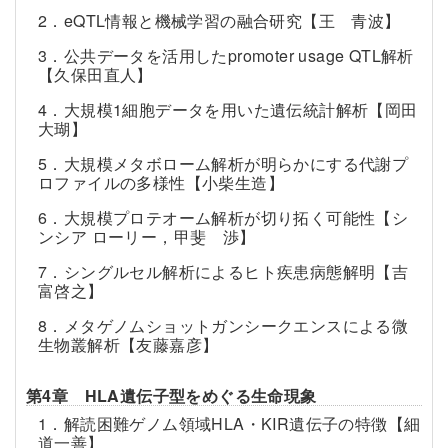
2．eQTL情報と機械学習の融合研究【王 青波】
3．公共データを活用したpromoter usage QTL解析
【久保田直人】
4．大規模1細胞データを用いた遺伝統計解析【岡田
大瑚】
5．大規模メタボローム解析が明らかにする代謝プ
ロファイルの多様性【小柴生造】
6．大規模プロテオーム解析が切り拓く可能性【シ
ンシア ローリー，甲斐 渉】
7．シングルセル解析によるヒト疾患病態解明【吉
富啓之】
8．メタゲノムショットガンシークエンスによる微
生物叢解析【友藤嘉彦】
第4章 HLA遺伝子型をめぐる生命現象
1．解読困難ゲノム領域HLA・KIR遺伝子の特徴【細
道一善】