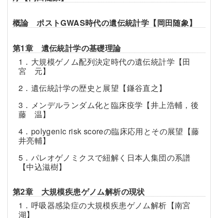
概論 ポストGWAS時代の遺伝統計学【岡田随象】
第1章 遺伝統計学の基礎理論
1．大規模ゲノム配列決定時代の遺伝統計学【田
宮 元】
2．遺伝統計学の歴史と展望【鎌谷直之】
3．メンデルランダム化と臨床疫学【井上浩輔，後
藤 温】
4．polygenic risk scoreの臨床応用とその展望【藤
井亮輔】
5．パレオゲノミクスで紐解く日本人集団の系譜
【中込滋樹】
第2章 大規模疾患ゲノム解析の現状
1．呼吸器感染症の大規模疾患ゲノム解析【南宮
湖】