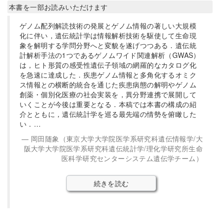
本書を一部お読みいただけます
ゲノム配列解読技術の発展とゲノム情報の著しい大規模
化に伴い，遺伝統計学は情報解析技術を駆使して生命現
象を解明する学問分野へと変貌を遂げつつある．遺伝統
計解析手法の1つであるゲノムワイド関連解析（GWAS）
は，ヒト形質の感受性遺伝子領域の網羅的なカタログ化
を急速に達成した．疾患ゲノム情報と多角化するオミク
ス情報との横断的統合を通じた疾患病態の解明やゲノム
創薬・個別化医療の社会実装を，異分野連携で展開して
いくことが今後は重要となる．本稿では本書の構成の紹
介とともに，遺伝統計学を巡る最先端の情勢を俯瞰した
い．…
岡田随象（東京大学大学院医学系研究科遺伝情報学/大
阪大学大学院医学系研究科遺伝統計学/理化学研究所生命
医科学研究センターシステム遺伝学チーム）
続きを読む