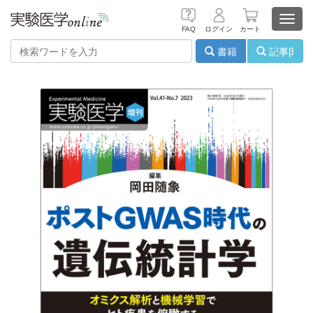
Toggl
FAQ
ログイン
カート
navig
書籍
記事β