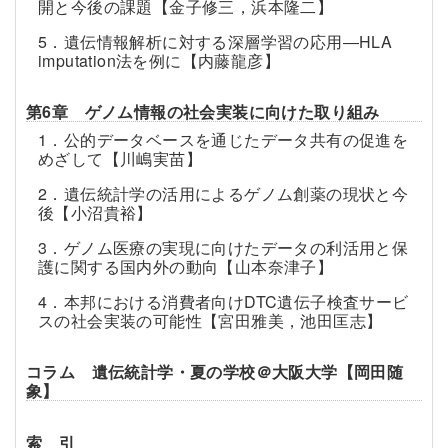
開と今後の課題【金子修三，浜本隆二】
5．遺伝情報解析に対する深層学習の応用―HLA
imputation法を例に【内藤龍彦】
第6章 ゲノム情報の社会実装に向けた取り組み
1．公的データベースを通じたデータ共有の促進を
めざして【川嶋実苗】
2．遺伝統計学の活用によるゲノム創薬の現状と今
後【小沼貴裕】
3．ゲノム医療の実現に向けたデータの利活用と保
護に関する国内外の動向【山本奈津子】
4．本邦における消費者向けDTC遺伝子検査サービ
スの社会実装の可能性【宮田雅美，池田匡志】
コラム 遺伝統計学・夏の学校＠大阪大学【岡田随
象】
索 引