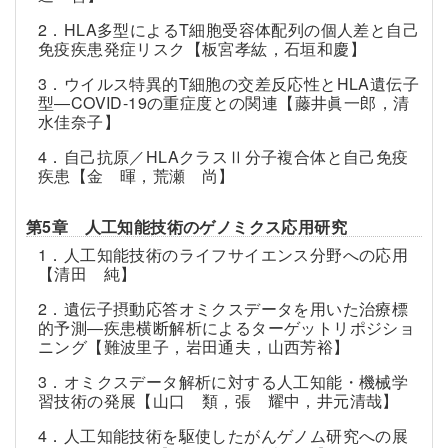
2．HLA多型によるT細胞受容体配列の個人差と自己
免疫疾患発症リスク【板宮孝紘，石垣和慶】
3．ウイルス特異的T細胞の交差反応性とHLA遺伝子
型―COVID-19の重症度との関連【藤井眞一郎，清
水佳奈子】
4．自己抗原／HLAクラスⅡ分子複合体と自己免疫
疾患【金 暉，荒瀬 尚】
第5章 人工知能技術のゲノミクス応用研究
1．人工知能技術のライフサイエンス分野への応用
【清田 純】
2．遺伝子摂動応答オミクスデータを用いた治療標
的予測―疾患横断解析によるターゲットリポジショ
ニング【難波里子，岩田通夫，山西芳裕】
3．オミクスデータ解析に対する人工知能・機械学
習技術の発展【山口 類，張 耀中，井元清哉】
4．人工知能技術を駆使したがんゲノム研究への展