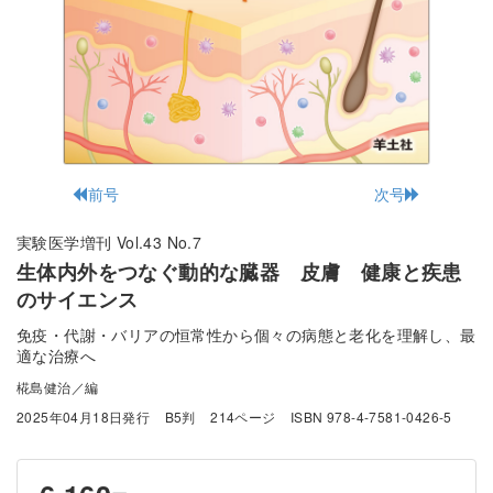
前号
次号
実験医学増刊 Vol.43 No.7
生体内外をつなぐ動的な臓器 皮膚 健康と疾患
のサイエンス
免疫・代謝・バリアの恒常性から個々の病態と老化を理解し、最
適な治療へ
椛島健治／編
2025年04月18日発行
B5判
214ページ
ISBN 978-4-7581-0426-5