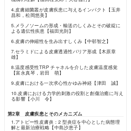
4.皮膚細菌叢が皮膚疾患に与えるインパクト【玉井
昌和，松岡悠美】
5.メラノソームの形成・輸送のしくみとその破綻に
よる遺伝性疾患【福田光則】
6.皮膚の伸縮性を生み出すしくみ【中邨智之】
7.セラミドによる皮膚透過性バリア形成【木原章
雄】
8.温度感受性TRP チャネルを介した皮膚温度感覚
【富永真琴，岩田 萌】
9.皮膚における一次求心性かゆみ神経【津田 誠】
10.皮膚における力学的刺激の役割と創傷治癒に与え
る影響【小川 令】
第2章 皮膚疾患とそのメカニズム
1.アトピー性皮膚炎：2 型炎症を中心とした病態理
解と最新治療戦略【中島沙恵子】