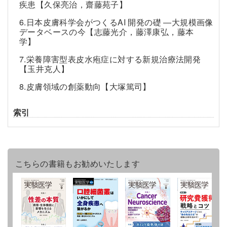
疾患【久保亮治，齋藤苑子】
6.日本皮膚科学会がつくるAI 開発の礎 ―大規模画像
データベースの今【志藤光介，藤澤康弘，藤本
学】
7.栄養障害型表皮水疱症に対する新規治療法開発
【玉井克人】
8.皮膚領域の創薬動向【大塚篤司】
索引
こちらの書籍もお勧めいたします