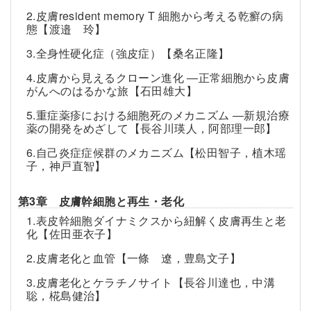
2.皮膚resident memory T 細胞から考える乾癬の病
態【渡邉 玲】
3.全身性硬化症（強皮症）【桑名正隆】
4.皮膚から見えるクローン進化 ―正常細胞から皮膚
がんへのはるかな旅【石田雄大】
5.重症薬疹における細胞死のメカニズム ―新規治療
薬の開発をめざして【長谷川瑛人，阿部理一郎】
6.自己炎症症候群のメカニズム【松田智子，植木瑶
子，神戸直智】
第3章 皮膚幹細胞と再生・老化
1.表皮幹細胞ダイナミクスから紐解く皮膚再生と老
化【佐田亜衣子】
2.皮膚老化と血管【一條 遼，豊島文子】
3.皮膚老化とケラチノサイト【長谷川達也，中溝
聡，椛島健治】