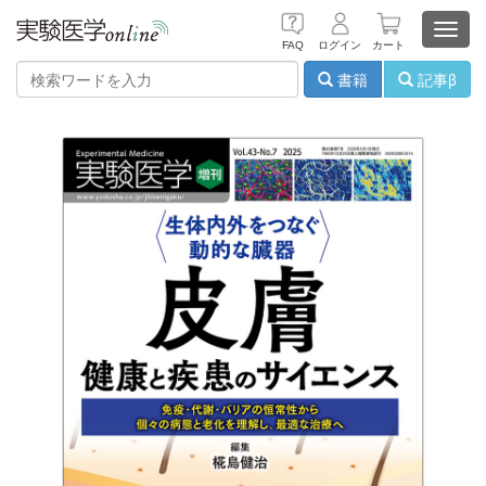
Toggl
FAQ
ログイン
カート
navig
書籍
記事β