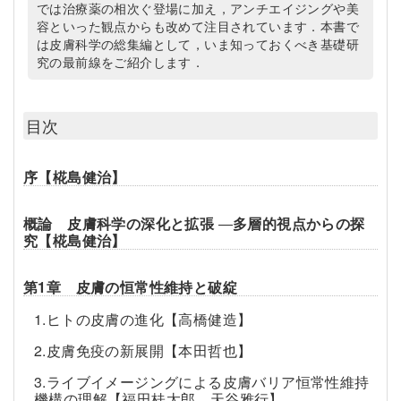
では治療薬の相次ぐ登場に加え，アンチエイジングや美
容といった観点からも改めて注目されています．本書で
は皮膚科学の総集編として，いま知っておくべき基礎研
究の最前線をご紹介します．
目次
序【椛島健治】
概論 皮膚科学の深化と拡張
―
多層的視点からの探
究【椛島健治】
第1章 皮膚の恒常性維持と破綻
1.ヒトの皮膚の進化【高橋健造】
2.皮膚免疫の新展開【本田哲也】
3.ライブイメージングによる皮膚バリア恒常性維持
機構の理解【福田桂太郎，天谷雅行】