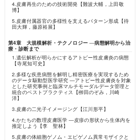
4.皮膚再生のための技術開発【難波大輔，上田敬
博】
5.皮膚付属器官の多様性を支えるパターン形成【待
田大輝，藤原裕展】
第4章 大規模解析・テクノロジー
―
病態解明から治
療・診断まで
1.遺伝解析が明らかにするアトピー性皮膚炎の病態
【寺尾知可史】
2.多様な疾患病態を解明し精密医療を実現するため
のデータ駆動型医学研究 ―アトピー性皮膚炎を対象
とした研究事例と臨床マルチモーダルデータ管理と
統合のベストプラクティス【栁田のぞみ，川崎
洋】
3.皮膚の二光子イメージング【江川形平】
4.かたちの数理皮膚医学 ―皮疹の形状から生体内を
推定しよう【李 聖林】
5.皮膚の体細胞ゲノム・エピゲノム異常モザイクと