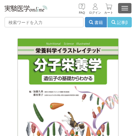
Toggl
FAQ
ログイン
カート
navig
書籍
記事β