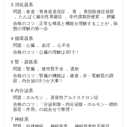
3 消化器系
問題：食道・胃食道逆流症 ， 胃 ， 胃切除後症候群
， たんぱく漏出性胃腸症 ， 非代償期肝硬変 ， 膵臓
合格のコツ：正常な構造と機能を理解することが，病
態の理解の第一歩
4 循環器系
問題：心臓 ， 血圧 ， 心不全
合格のコツ：心臓の理解は3Dで！
5 腎・尿路系
問題：腎臓 ， 慢性腎不全 ， 透析
合格のコツ：腎臓の機能は，濾過，水・電解質の調
節，内分泌の3つが大事！
6 内分泌系
問題：ホルモン ， 原発性アルドステロン症
合格のコツ：「分泌刺激－内分泌腺－ホルモン－標的
器官－作用」の組合せで整理！
7 神経系
問題：自律神経 ， 神経疾患 ， 神経性食欲不振症