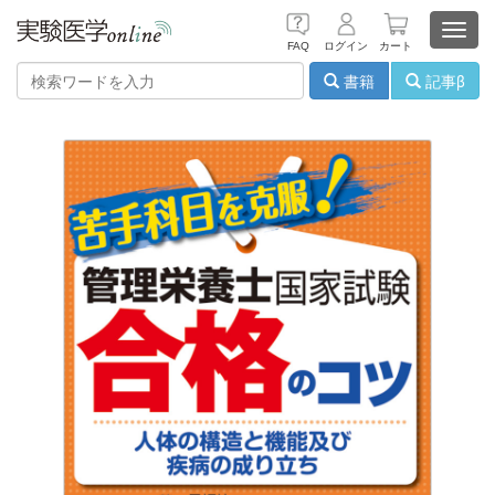
Toggl
FAQ
ログイン
カート
navig
書籍
記事β