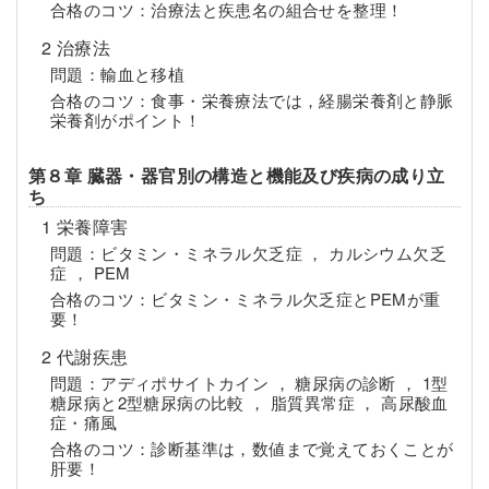
合格のコツ：治療法と疾患名の組合せを整理！
2 治療法
問題：輸血と移植
合格のコツ：食事・栄養療法では，経腸栄養剤と静脈
栄養剤がポイント！
第８章 臓器・器官別の構造と機能及び疾病の成り立
ち
1 栄養障害
問題：ビタミン・ミネラル欠乏症 ， カルシウム欠乏
症 ， PEM
合格のコツ：ビタミン・ミネラル欠乏症とPEMが重
要！
2 代謝疾患
問題：アディポサイトカイン ， 糖尿病の診断 ， 1型
糖尿病と2型糖尿病の比較 ， 脂質異常症 ， 高尿酸血
症・痛風
合格のコツ：診断基準は，数値まで覚えておくことが
肝要！