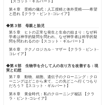
【スコット・ギルバート】
第４章 受精の儀式：人工授精と体外受精――希望
と恐れ【クララ・ピント-コレイア】
◆第３部 母親と胎児
第５章 ヒトの正常な発生と生命の始まり：なぜ科
学者は神学的疑問を問われ、なぜ神学者は科学的疑
問を問われるのか【スコット・ギルバート】
第６章 テクノロジカル・マザー【クララ・ピント-
コレイア】
◆第４部 生物学を介して人の在り方を改善する：現
実と幻想
第７章 動物、細胞、遺伝子のクローニング：クロ
ーニングはどこから来て、この先どこへ行くつもり
だろう？【スコット・ギルバート】
第８章 黄金時代：私のクローニング秘話 【クラ
ラ・ピント-コレイア】