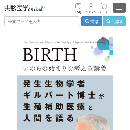
Toggl
FAQ
ログイン
カート
navig
書籍
記事β