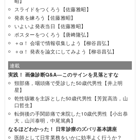
昭】
スライドをつくろう【佐藤雅昭】
発表を練ろう【佐藤雅昭】
いよいよ発表当日【佐藤雅昭】
ポスターをつくろう【唐﨑隆弘】
＋α！ 会場で情報収集しよう【柳谷昌弘】
＋α！ 発表を論文にしてみよう【柳谷昌弘】
連載
実践！ 画像診断Q&A―このサインを見落とすな
頸部痛，咽頭痛で受診した50歳代男性【井上明
星】
乾性咳嗽を主訴とした50歳代男性【芳賀高浩，山
口哲生】
転倒後の手関節痛で来院した10歳代男性【小出恭
大，山川泰明，中尾篤典】
なるほどわかった！ 日常診療のズバリ基本講座
医師として日常業務をいかに効率よく行うか？