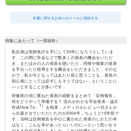
本書に関するお知らせメールに登録する
特集にあたって（一部抜粋）
私自身は医師免許を手にして20年になろうとしていま
す．この間に学会などで数多くの発表の機会をいただ
き，またほかの人の発表を聴いたり，同僚や後輩の発表
を手伝ったり指導をする機会をいただきました．そのな
かで，私が今となってはあたり前と思うことも，発表の
初心者にとっては必ずしもそうではない，ということに
ハッとすることが多いです．
研修医の頃に重ねた発表の経験をまとめて「症例報告，
何をどうやって準備する？ 流れがわかる学会発表・論文
1）
作成How To」
を執筆，メディカルレビュー社さんか
ら出版させていただいたのが2004年，ちょうど15年前で
す．当時は症例報告を中心に書かれた発表のしかたの本
はなく，こんな本があったらいいのに―という思いをそ
のまま自分で本にしました．これは結構なロングセラー