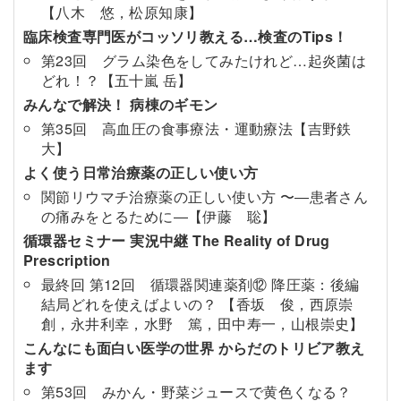
【八木 悠，松原知康】
臨床検査専門医がコッソリ教える…検査のTips！
第23回 グラム染色をしてみたけれど…起炎菌は
どれ！？【五十嵐 岳】
みんなで解決！ 病棟のギモン
第35回 高血圧の食事療法・運動療法【吉野鉄
大】
よく使う日常治療薬の正しい使い方
関節リウマチ治療薬の正しい使い方 〜―患者さん
の痛みをとるために―【伊藤 聡】
循環器セミナー 実況中継 The Reality of Drug
Prescription
最終回 第12回 循環器関連薬剤⑫ 降圧薬：後編
結局どれを使えばよいの？ 【香坂 俊，西原崇
創，永井利幸，水野 篤，田中寿一，山根崇史】
こんなにも面白い医学の世界 からだのトリビア教え
ます
第53回 みかん・野菜ジュースで黄色くなる？