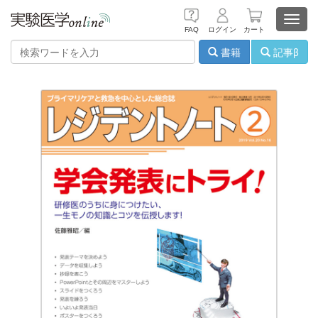
Toggl
FAQ
ログイン
カート
navig
書籍
記事β