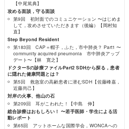
【中尾篤典】
攻める面談，守る面談
第9回 初対面でのコミュニケーション 〜はじめま
して，攻めさせていただきます（後編）【岡村知
直】
Step Beyond Resident
第183回 CAP＝帽子，ふた，市中肺炎？ Part1 〜
community acquired pneumonia 市中肺炎アップ
デート〜【林 寛之】
ドクターSの診療ファイルPart2 SDHから探る，患者
に隠れた健康問題とは？
第5回 救急室の高齢患者に潜むSDH【佐藤峰嘉，
近藤尚己】
対岸の火事、他山の石
第209回 耳がこわれた！【中島 伸】
総合診療はおもしろい！ 〜若手医師・学生による活
動レポート
第65回 アットホームな国際学会，WONCAへの