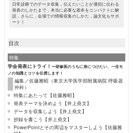
日常診療でのデータ収集，伝えたいことが適切に伝わる
発表のしかたまで，本当に必要な基本をコンパクトに解
説．さらに，会場での情報収集のしかた，論文化もサポ
ート！
目次
特集
学会発表にトライ！
〜研修医のうちに身につけたい、一生モ
ノの知識とコツを伝授します！
編集／佐藤雅昭（東京大学医学部附属病院 呼吸器
外科）
特集にあたって【佐藤雅昭】
発表テーマを決めよう【井上堯文】
データを収集しよう【井上堯文】
抄録を書こう【井上堯文】
PowerPointとその周辺をマスターしよう【佐藤雅