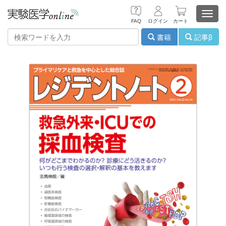
Toggl
FAQ
ログイン
カート
navig
書籍
記事β