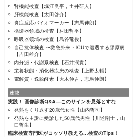
腎機能検査【堀江良平，土井研人】
肝機能検査【太田啓介】
炎症反応バイオマーカー【志馬伸朗】
循環器領域の検査【村田哲平】
呼吸器領域の検査【島谷竜俊】
自己抗体検査 〜救急外来・ICUで遭遇する膠原病
【吉田雄介】
内分泌・代謝系検査【石井潤貴】
栄養状態・消化器疾患の検査【上野太輔】
電解質・逸脱酵素【大木伸吾，志馬伸朗】
連載
実践！ 画像診断Q&A―このサインを見落とすな
発熱をくり返す20歳代女性【山内哲司】
発熱を主訴に受診した50歳代男性【川述剛士，山
口哲生】
臨床検査専門医がコッソリ教える…検査のTips！