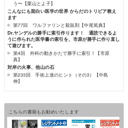
う〜【栗山とよ子】
こんなにも面白い医学の世界 からだのトリビア教え
ます
第77回 ワルファリンと殺鼠剤【中尾篤典】
Dr.ヤンデルの勝手に索引作ります！ 通読できるよ
うに作られた医学書の索引を、市原が勝手に作り直し
て遊びます。
第4回 外科の動きかたで勝手に索引！【市原
真】
対岸の火事、他山の石
第233回 手術上達のヒント（その3）【中島
伸】
こちらの書籍もお勧めいたします