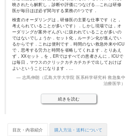
映されたら解釈し，診断や評価につなげる…これは研修
医が毎日ほぼ必ず関与する業務の1つです．
検査のオーダリングは，研修医の主要な仕事です（と，
考えられていることが多いです）．しかし現場では，オ
ーダリングが案外ぞんざいに扱われていることが多いの
ではないでしょうか．セット化，ルーチン化が進んでい
るからです．これは便利です．時間のない救急外来やICU
で，思考する労力と時間を省略してくれます．とりあえ
ず，XXセット，を，ERではすべての患者さんに，ICUで
は毎日，マウスのクリックカチカチカチで出しておけば
よいということになります．…
志馬伸朗（広島大学大学院 医系科学研究科 救急集中
治療医学）
続きを読む
目次・内容紹介
購入方法・送料について