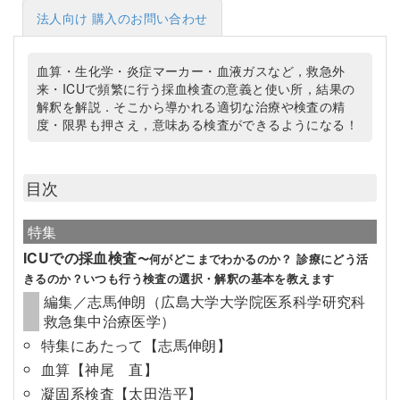
法人向け 購入のお問い合わせ
血算・生化学・炎症マーカー・血液ガスなど，救急外
来・ICUで頻繁に行う採血検査の意義と使い所，結果の
解釈を解説．そこから導かれる適切な治療や検査の精
度・限界も押さえ，意味ある検査ができるようになる！
目次
特集
ICUでの採血検査
〜何がどこまでわかるのか？ 診療にどう活
きるのか？いつも行う検査の選択・解釈の基本を教えます
編集／志馬伸朗（広島大学大学院医系科学研究科
救急集中治療医学）
特集にあたって【志馬伸朗】
血算【神尾 直】
凝固系検査【太田浩平】