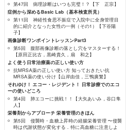
第47回 病理診断はいつも完璧！？【下 正宗】
症例から深めるBasic Lab（基本検査所見）
第11回 神経性食思不振症で入院中に全身管理目
的に紹介となった女性の一例（その1）【下谷陽
子】
画像診断ワンポイントレッスンPart3
第5回 腹部画像診断の落とし穴をマスターする！
【原田正比古，黒崎貴久，扇 和之】
よく使う日常治療薬の正しい使い方
抗MRSA薬の正しい使い方 知っておきたい抗
MRSA薬の使い分け【山岸由佳，三鴨廣繁】
それゆけ！ エコー・レジデント！ 日常診療でのエコ
ーの使いどころ
第4回 肺エコーに挑戦！！【大矢あいみ，谷口隼
人】
栄養剤からアプローチ 栄養管理のきほん
第5回 侵襲時・血糖上昇時の経腸栄養管理 〜侵襲
時は代謝状態が変化する．特に高血糖に注意しよ