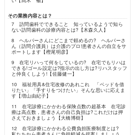
い【髙木 暢】
その業務内容とは？
7 訪問歯科でできること 知っているようで知ら
ない訪問歯科の診療内容とは?【木森久人】
8 ヘルパーさんにどこまで頼めるの? ヘルパーさ
ん（訪問介護員）は介護のプロ!患者さんの自立をサ
ポートします【樫尾明彦】
9 在宅リハって何をしているの? 在宅でもリハは
できる!ゴール設定は?指示の出し方は?リハスタッフ
と仲良くしよう!【佐藤健一】
10 福祉用具&住宅改修のあれこれ 「ベッドを借
りたい」「手すりをつけたい」そんな思いに応えま
す【増山由紀子】
11 在宅診療にかかわる保険点数の超基本 在宅診
療は高点数，患者さんの自己負担は?これだけは押
さえておきましょう【大橋博樹】
12 在宅診療にかかわる公費負担医療制度とは?
私たちから患者さんに負担軽減を提案しましょう