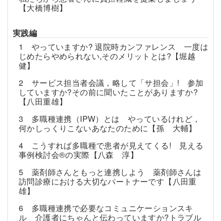
【大橋博樹】
実践編
1 やっていますか? 退院時カンファレンス 一度は
じめたらやめられない,そのメリットとは?【堀越
健】
2 サービス担当者会議，略して「サ担会」! 参加
していますか?その前に聞いたことがありますか?
【八田重雄】
3 多職種連携（IPW）とは やっているけれど，
何かしっくりこないあなたのために【孫 大輔】
4 こうすれば多職種で患者が見えてくる! 見える
事例検討会®の実際【八森 淳】
5 薬剤師さんともっと連携しよう 薬剤師さんは
訪問診療における大切なパートナーです【八田重
雄】
6 多職種連携で必要なコミュニケーションスキ
ル 介護者にちゃんと伝わっていますか?トラブル