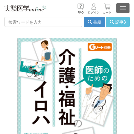
Toggl
FAQ
ログイン
カート
navig
書籍
記事β