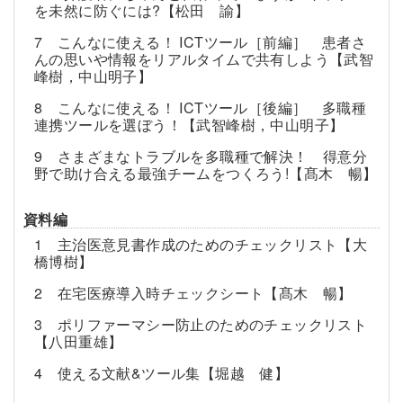
を未然に防ぐには?【松田 諭】
7 こんなに使える！ ICTツール［前編］ 患者さ
んの思いや情報をリアルタイムで共有しよう【武智
峰樹，中山明子】
8 こんなに使える！ ICTツール［後編］ 多職種
連携ツールを選ぼう！【武智峰樹，中山明子】
9 さまざまなトラブルを多職種で解決！ 得意分
野で助け合える最強チームをつくろう!【髙木 暢】
資料編
1 主治医意見書作成のためのチェックリスト【大
橋博樹】
2 在宅医療導入時チェックシート【髙木 暢】
3 ポリファーマシー防止のためのチェックリスト
【八田重雄】
4 使える文献&ツール集【堀越 健】