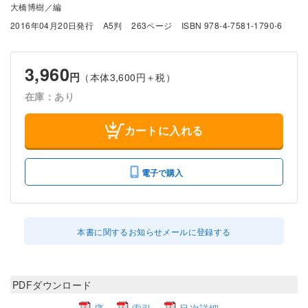
大橋博樹／編
2016年04月20日発行
A5判
263ページ
ISBN 978-4-7581-1790-6
3,960
円
（本体3,600円＋税）
在庫：あり
カートに入れる
電子で購入
本書に関するお知らせメールに登録する
PDFダウンロード
序
索引
目次詳細