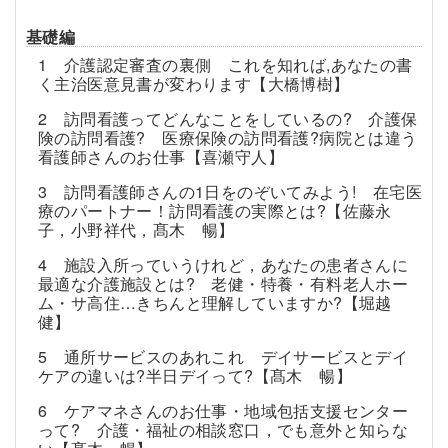
基礎編
1 介護認定審査の裏側 これを知れば,あなたの書
く主治医意見書が変わります【大橋博樹】
2 訪問看護ってどんなことをしているの? 介護保
険の訪問看護? 医療保険の訪問看護?病院とは違う
看護師さんのお仕事【喜瀬守人】
3 訪問看護師さんの1日をのぞいてみよう! 在宅医
療のパートナー！訪問看護の実際とは?【佐藤永
子，小野祥代，髙木 暢】
4 施設入所っていうけれど，あなたの患者さんに
最適な介護施設とは? 老健・特養・有料老人ホー
ム・サ高住…きちんと理解していますか?【堀越
健】
5 通所サービスのあれこれ デイサービスとデイ
ケアの違いは?半日デイって?【髙木 暢】
6 ケアマネさんのお仕事・地域包括支援センター
って? 介護・福祉の相談窓口，でも意外と知らな