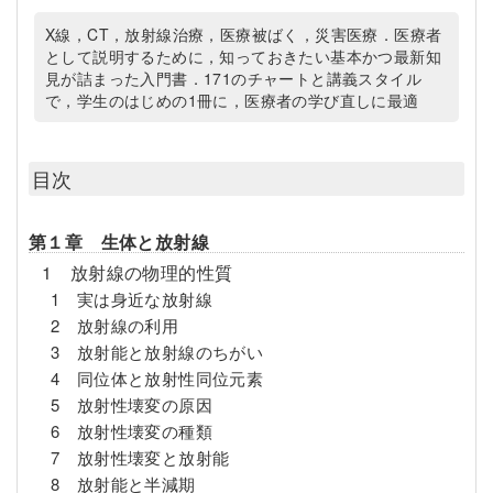
X線，CT，放射線治療，医療被ばく，災害医療．医療者
として説明するために，知っておきたい基本かつ最新知
見が詰まった入門書．171のチャートと講義スタイル
で，学生のはじめの1冊に，医療者の学び直しに最適
目次
第１章 生体と放射線
1 放射線の物理的性質
1 実は身近な放射線
2 放射線の利用
3 放射能と放射線のちがい
4 同位体と放射性同位元素
5 放射性壊変の原因
6 放射性壊変の種類
7 放射性壊変と放射能
8 放射能と半減期