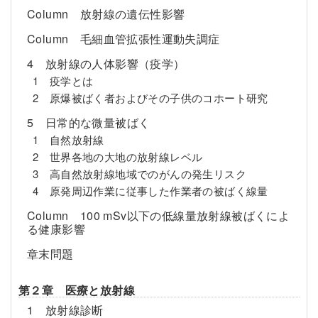
Column 放射線の遺伝性影響
Column 毛細血管拡張性運動失調症
4 放射線の人体影響（疫学）
1 疫学とは
2 原爆被ばく者およびその子供のコホート研究
5 日常的な微量被ばく
1 自然放射線
2 世界各地の大地の放射線レベル
3 高自然放射線地域でのがんの発生リスク
4 原発周辺作業に従事した作業者の被ばく線量
Column 100 mSv以下の低線量放射線被ばくによ
る健康影響
章末問題
第２章 医療と放射線
1 放射線診断