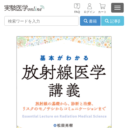
Toggl
FAQ
ログイン
カート
navig
書籍
記事β