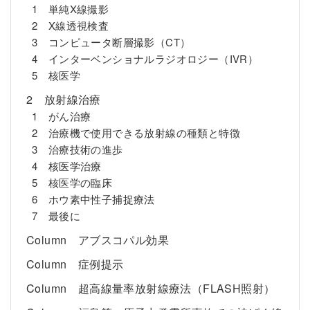
1 単純X線撮影
2 X線透視検査
3 コンピュータ断層撮影（CT）
4 インターベンショナルラジオロジー（IVR）
5 核医学
2 放射線治療
1 がん治療
2 治療機で使用できる放射線の種類と特徴
3 治療技術の進歩
4 核医学治療
5 核医学の臨床
6 ホウ素中性子捕捉療法
7 最後に
Column アブスコパル効果
Column 症例提示
Column 超高線量率放射線療法（FLASH照射）