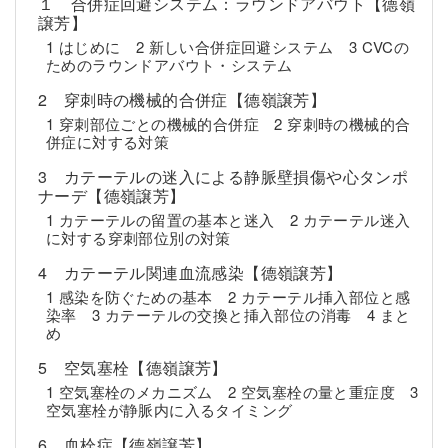
１ 合併症回避システム：ラウンドアバウト【德嶺
譲芳】
1 はじめに 2 新しい合併症回避システム 3 CVCの
ためのラウンドアバウト・システム
2 穿刺時の機械的合併症【德嶺譲芳】
1 穿刺部位ごとの機械的合併症 2 穿刺時の機械的合
併症に対する対策
3 カテーテルの迷入による静脈壁損傷や心タンポ
ナーデ【德嶺譲芳】
1 カテーテルの留置の基本と迷入 2 カテーテル迷入
に対する穿刺部位別の対策
4 カテーテル関連血流感染【德嶺譲芳】
1 感染を防ぐための基本 2 カテーテル挿入部位と感
染率 3 カテーテルの交換と挿入部位の消毒 4 まと
め
5 空気塞栓【德嶺譲芳】
1 空気塞栓のメカニズム 2 空気塞栓の量と重症度 3
空気塞栓が静脈内に入るタイミング
6 血栓症【德嶺譲芳】