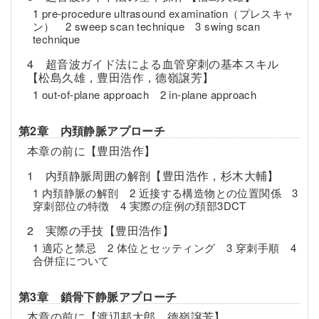
1 pre-procedure ultrasound examination（プレスキャ
ン） 2 sweep scan technique 3 swing scan
technique
4 超音波ガイド法による血管穿刺の基本スキル
【松島久雄，豊田浩作，德嶺譲芳】
1 out-of-plane approach 2 in-plane approach
第2章 内頚静脈アプローチ
本章の前に【豊田浩作】
1 内頚静脈周囲の解剖【豊田浩作，杉木大輔】
1 内頚静脈の解剖 2 近接する構造物との位置関係 3
穿刺部位の特徴 4 実際の症例の頚部3DCT
2 実際の手技【豊田浩作】
1 適応と禁忌 2 体位とセッティング 3 穿刺手順 4
合併症について
第3章 鎖骨下静脈アプローチ
本章の前に【渡辺邦太郎，德嶺譲芳】