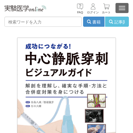
Toggl
FAQ
ログイン
カート
navig
書籍
記事β