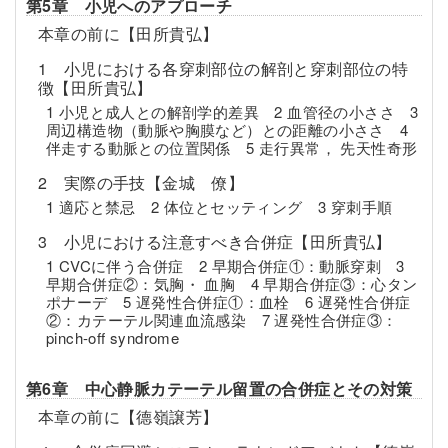
第5章 小児へのアプローチ
本章の前に【田所貴弘】
1 小児における各穿刺部位の解剖と穿刺部位の特
徴【田所貴弘】
1 小児と成人との解剖学的差異 2 血管径の小ささ 3
周辺構造物（動脈や胸膜など）との距離の小ささ 4
伴走する動脈との位置関係 5 走行異常， 先天性奇形
2 実際の手技【金城 僚】
1 適応と禁忌 2 体位とセッティング 3 穿刺手順
3 小児における注意すべき合併症【田所貴弘】
1 CVCに伴う合併症 2 早期合併症①：動脈穿刺 3
早期合併症②：気胸・ 血胸 4 早期合併症③：心タン
ポナーデ 5 遅発性合併症①：血栓 6 遅発性合併症
②：カテーテル関連血流感染 7 遅発性合併症③：
pinch-off syndrome
第6章 中心静脈カテーテル留置の合併症とその対策
本章の前に【德嶺譲芳】