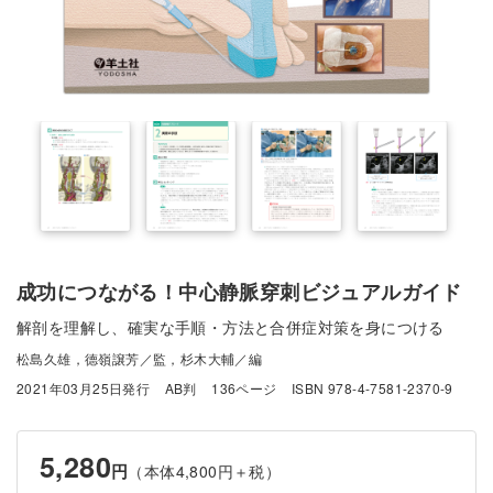
成功につながる！中心静脈穿刺ビジュアルガイド
解剖を理解し、確実な手順・方法と合併症対策を身につける
松島久雄，德嶺譲芳／監，杉木大輔／編
2021年03月25日発行
AB判
136ページ
ISBN 978-4-7581-2370-9
5,280
円
（本体4,800円＋税）