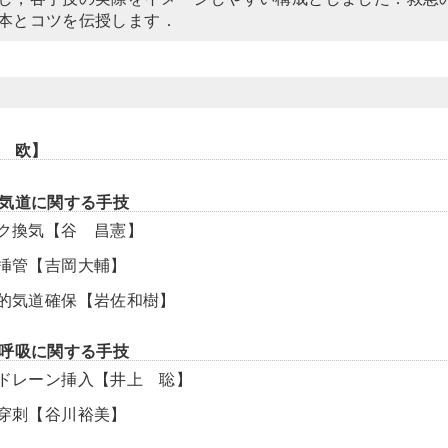
本とコツを伝授します．
 欧】
気道に関する手技
マスク換気【谷 昌憲】
気管挿管【吉岡大輔】
外科的気道確保【岩佐和樹】
呼吸に関する手技
胸腔ドレーン挿入【井上 聡】
胸腔穿刺【谷川裕美】