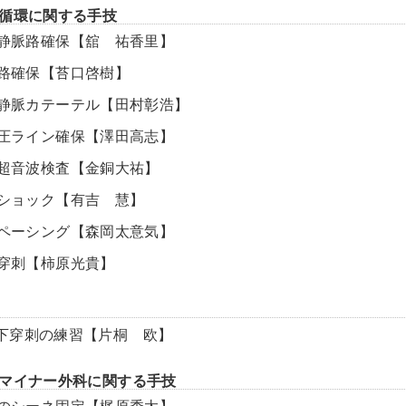
循環に関する手技
末梢静脈路確保【舘 祐香里】
骨髄路確保【苔口啓樹】
中心静脈カテーテル【田村彰浩】
動脈圧ライン確保【澤田高志】
救急超音波検査【金銅大祐】
電気ショック【有吉 慧】
緊急ペーシング【森岡太意気】
心膜穿刺【柿原光貴】
下穿刺の練習【片桐 欧】
マイナー外科に関する手技
骨折のシーネ固定【梶原秀太】