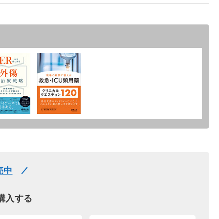
売中
購入する