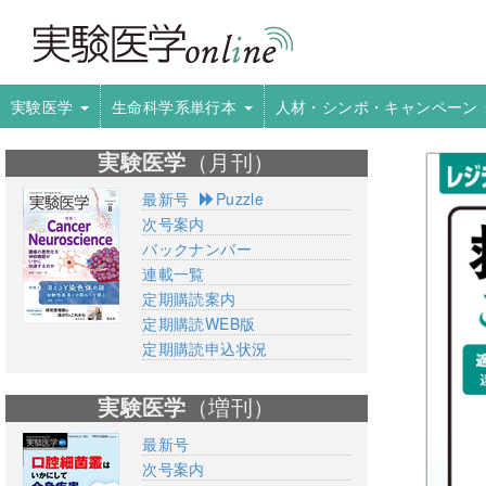
実験医学
生命科学系単行本
人材・シンポ・キャンペーン
実験医学
（月刊）
最新号
Puzzle
次号案内
バックナンバー
連載一覧
定期購読案内
定期購読WEB版
定期購読申込状況
実験医学
（増刊）
最新号
次号案内