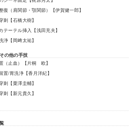
脱臼整復（肩関節・顎関節）【伊賀健一郎】
関節穿刺【石橋大樹】
尿道カテーテル挿入【浅田充夫】
膀胱洗浄【岡﨑太祐】
その他の手技
創処置（止血）【片桐 欧】
管留置/胃洗浄【香月洋紀】
腰椎穿刺【栗澤圭輔】
腹腔穿刺【新元貴久】
覧