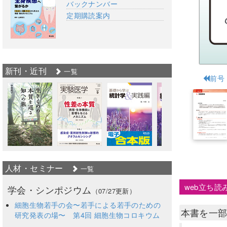
バックナンバー
定期購読案内
新刊・近刊
一覧
前号
人材・セミナー
一覧
web立ち読
学会・シンポジウム
（07/27更新）
細胞生物若手の会〜若手による若手のための
本書を一
研究発表の場〜 第4回 細胞生物コロキウム