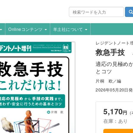
Onlineコンテンツ
羊土社について
レジデントノート増刊 V
救急手技 
適応の見極め
とコツ
片桐 欧／編
2026年05月20日
5,170
円
（
在庫：あり