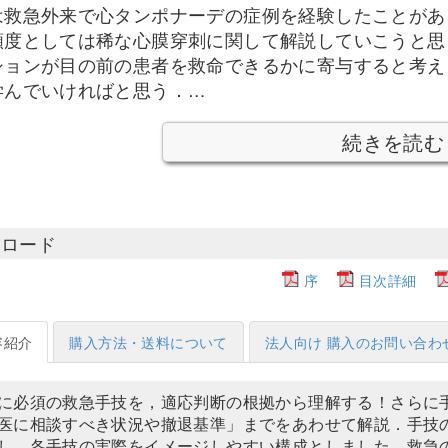
は救急外来で心タンポナーデの症例を経験したことがあ
頻度としては稀な心膜穿刺に関して解説していこうと思
ションが目の前の患者を救命できるかに寄与すると考え
学んでいければと思う．…
続きを読む
ンロード
序
目次詳細
容紹介
購入方法・送料について
法人向け 購入のお問い合わ
に必須の救急手技を，適応判断の根拠から理解する！さらに
医に相談すべき状況や撤退基準」までをあわせて解説．手技
し，各手技の実際をイメージしやすい構成としました．救急