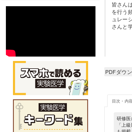
皆さん
を行う
ュレー
さんと
PDFダウ
目次・内
研修医
「上級
も掲載