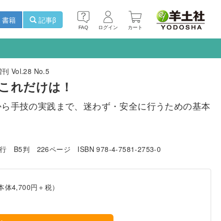
書籍
記事β
FAQ
ログイン
カート
ol.28 No.5
これだけは！
から手技の実践まで、迷わず・安全に行うための基本
発行
B5判
226ページ
ISBN 978-4-7581-2753-0
本体4,700円＋税）